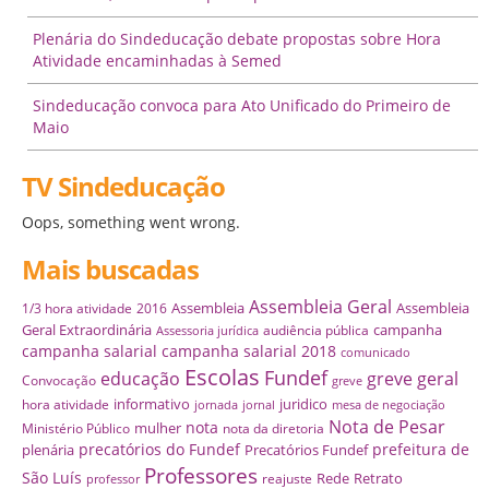
Plenária do Sindeducação debate propostas sobre Hora
Atividade encaminhadas à Semed
Sindeducação convoca para Ato Unificado do Primeiro de
Maio
TV Sindeducação
Oops, something went wrong.
Mais buscadas
Assembleia Geral
Assembleia
Assembleia
1/3 hora atividade
2016
Geral Extraordinária
campanha
audiência pública
Assessoria jurídica
campanha salarial
campanha salarial 2018
comunicado
Escolas
Fundef
educação
greve geral
Convocação
greve
informativo
juridico
hora atividade
jornada
jornal
mesa de negociação
Nota de Pesar
nota
mulher
Ministério Público
nota da diretoria
precatórios do Fundef
prefeitura de
plenária
Precatórios Fundef
Professores
São Luís
Rede
Retrato
reajuste
professor