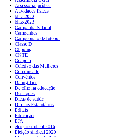
Assessoria jurídica
Atividades físicas
blitz-2022
blitz-2023
Campanha Salarial
Campanhas
Campeonato de futebol
Classe D
Clipping
CNTE
Coapem
Coletivo das Mulheres
Comunicado
Convênios
Dating Tips
De olho na educação
Destaques
Dicas de saúde
Direitos Estatutários
Editais
Educação
EJA
eleição sindical 2016
Eleição sindical 2020