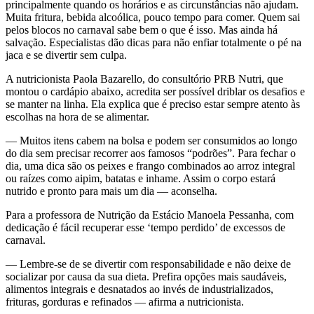
principalmente quando os horários e as circunstâncias não ajudam.
Muita fritura, bebida alcoólica, pouco tempo para comer. Quem sai
pelos blocos no carnaval sabe bem o que é isso. Mas ainda há
salvação. Especialistas dão dicas para não enfiar totalmente o pé na
jaca e se divertir sem culpa.
A nutricionista Paola Bazarello, do consultório PRB Nutri, que
montou o cardápio abaixo, acredita ser possível driblar os desafios e
se manter na linha. Ela explica que é preciso estar sempre atento às
escolhas na hora de se alimentar.
— Muitos itens cabem na bolsa e podem ser consumidos ao longo
do dia sem precisar recorrer aos famosos “podrões”. Para fechar o
dia, uma dica são os peixes e frango combinados ao arroz integral
ou raízes como aipim, batatas e inhame. Assim o corpo estará
nutrido e pronto para mais um dia — aconselha.
Para a professora de Nutrição da Estácio Manoela Pessanha, com
dedicação é fácil recuperar esse ‘tempo perdido’ de excessos de
carnaval.
— Lembre-se de se divertir com responsabilidade e não deixe de
socializar por causa da sua dieta. Prefira opções mais saudáveis,
alimentos integrais e desnatados ao invés de industrializados,
frituras, gorduras e refinados — afirma a nutricionista.