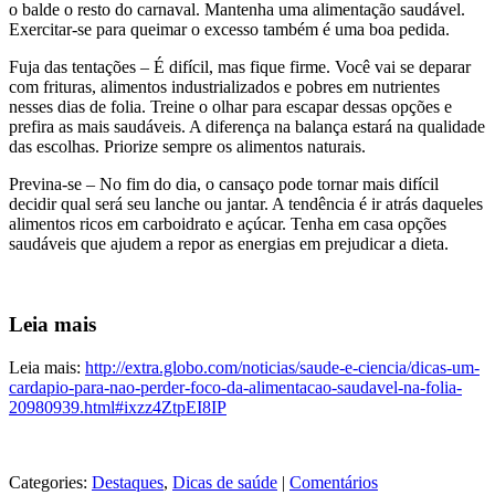
o balde o resto do carnaval. Mantenha uma alimentação saudável.
Exercitar-se para queimar o excesso também é uma boa pedida.
Fuja das tentações – É difícil, mas fique firme. Você vai se deparar
com frituras, alimentos industrializados e pobres em nutrientes
nesses dias de folia. Treine o olhar para escapar dessas opções e
prefira as mais saudáveis. A diferença na balança estará na qualidade
das escolhas. Priorize sempre os alimentos naturais.
Previna-se – No fim do dia, o cansaço pode tornar mais difícil
decidir qual será seu lanche ou jantar. A tendência é ir atrás daqueles
alimentos ricos em carboidrato e açúcar. Tenha em casa opções
saudáveis que ajudem a repor as energias em prejudicar a dieta.
Leia mais
Leia mais:
http://extra.globo.com/noticias/saude-e-ciencia/dicas-um-
cardapio-para-nao-perder-foco-da-alimentacao-saudavel-na-folia-
20980939.html#ixzz4ZtpEI8IP
Categories:
Destaques
,
Dicas de saúde
|
Comentários