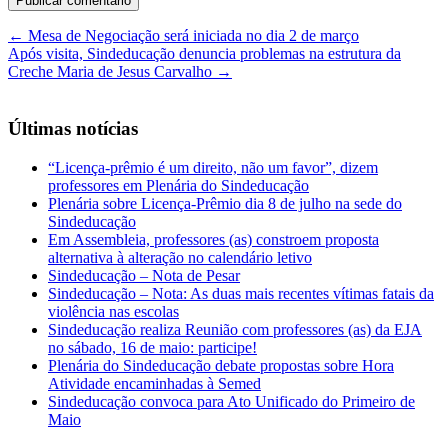
←
Mesa de Negociação será iniciada no dia 2 de março
Após visita, Sindeducação denuncia problemas na estrutura da
Creche Maria de Jesus Carvalho
→
Últimas notícias
“Licença-prêmio é um direito, não um favor”, dizem
professores em Plenária do Sindeducação
Plenária sobre Licença-Prêmio dia 8 de julho na sede do
Sindeducação
Em Assembleia, professores (as) constroem proposta
alternativa à alteração no calendário letivo
Sindeducação – Nota de Pesar
Sindeducação – Nota: As duas mais recentes vítimas fatais da
violência nas escolas
Sindeducação realiza Reunião com professores (as) da EJA
no sábado, 16 de maio: participe!
Plenária do Sindeducação debate propostas sobre Hora
Atividade encaminhadas à Semed
Sindeducação convoca para Ato Unificado do Primeiro de
Maio