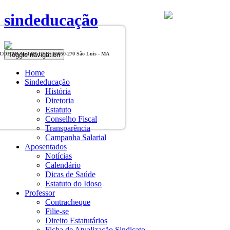
sindeducação
Toggle navigation
, COHAB Anil III CEP - 65050-270 São Luis - MA
Home
Sindeducação
História
Diretoria
Estatuto
Conselho Fiscal
Transparência
Campanha Salarial
Aposentados
Notícias
Calendário
Dicas de Saúde
Estatuto do Idoso
Professor
Contracheque
Filie-se
Direito Estatutários
Ficha de Atualização Sindicato