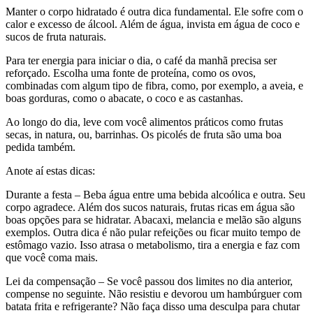
Manter o corpo hidratado é outra dica fundamental. Ele sofre com o
calor e excesso de álcool. Além de água, invista em água de coco e
sucos de fruta naturais.
Para ter energia para iniciar o dia, o café da manhã precisa ser
reforçado. Escolha uma fonte de proteína, como os ovos,
combinadas com algum tipo de fibra, como, por exemplo, a aveia, e
boas gorduras, como o abacate, o coco e as castanhas.
Ao longo do dia, leve com você alimentos práticos como frutas
secas, in natura, ou, barrinhas. Os picolés de fruta são uma boa
pedida também.
Anote aí estas dicas:
Durante a festa – Beba água entre uma bebida alcoólica e outra. Seu
corpo agradece. Além dos sucos naturais, frutas ricas em água são
boas opções para se hidratar. Abacaxi, melancia e melão são alguns
exemplos. Outra dica é não pular refeições ou ficar muito tempo de
estômago vazio. Isso atrasa o metabolismo, tira a energia e faz com
que você coma mais.
Lei da compensação – Se você passou dos limites no dia anterior,
compense no seguinte. Não resistiu e devorou um hambúrguer com
batata frita e refrigerante? Não faça disso uma desculpa para chutar