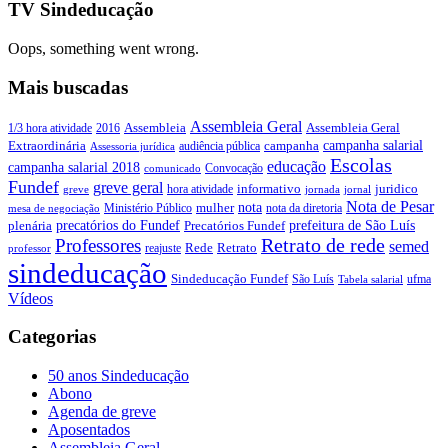
TV Sindeducação
Oops, something went wrong.
Mais buscadas
Assembleia Geral
Assembleia Geral
1/3 hora atividade
2016
Assembleia
campanha salarial
Extraordinária
campanha
audiência pública
Assessoria jurídica
Escolas
educação
campanha salarial 2018
Convocação
comunicado
Fundef
greve geral
juridico
informativo
hora atividade
greve
jornada
jornal
Nota de Pesar
nota
Ministério Público
mulher
nota da diretoria
mesa de negociação
precatórios do Fundef
prefeitura de São Luís
plenária
Precatórios Fundef
Retrato de rede
Professores
semed
Rede
Retrato
reajuste
professor
sindeducação
Sindeducação Fundef
São Luís
ufma
Tabela salarial
Vídeos
Categorias
50 anos Sindeducação
Abono
Agenda de greve
Aposentados
Assembleia Geral