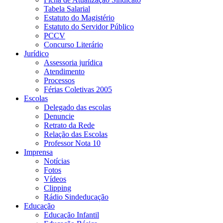
Tabela Salarial
Estatuto do Magistério
Estatuto do Servidor Público
PCCV
Concurso Literário
Jurídico
Assessoria jurídica
Atendimento
Processos
Férias Coletivas 2005
Escolas
Delegado das escolas
Denuncie
Retrato da Rede
Relação das Escolas
Professor Nota 10
Imprensa
Notícias
Fotos
Vídeos
Clipping
Rádio Sindeducação
Educação
Educação Infantil