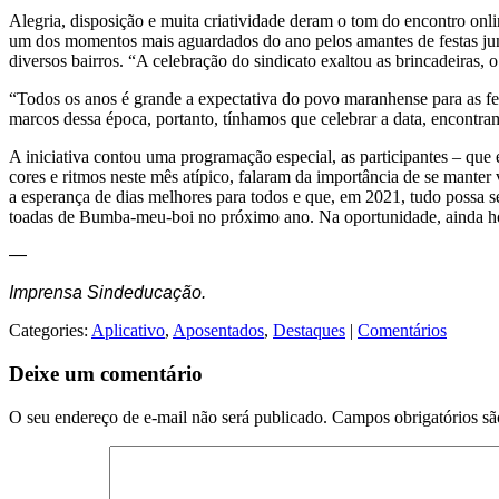
Alegria, disposição e muita criatividade deram o tom do encontro onl
um dos momentos mais aguardados do ano pelos amantes de festas juni
diversos bairros. “A celebração do sindicato exaltou as brincadeiras, o 
“Todos os anos é grande a expectativa do povo maranhense para as fes
marcos dessa época, portanto, tínhamos que celebrar a data, encont
A iniciativa contou uma programação especial, as participantes – que
cores e ritmos neste mês atípico, falaram da importância de se mante
a esperança de dias melhores para todos e que, em 2021, tudo possa s
toadas de Bumba-meu-boi no próximo ano. Na oportunidade, ainda ho
—
Imprensa Sindeducação.
Categories:
Aplicativo
,
Aposentados
,
Destaques
|
Comentários
Deixe um comentário
O seu endereço de e-mail não será publicado.
Campos obrigatórios s