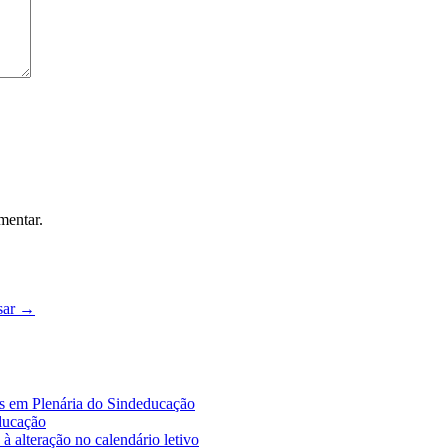
mentar.
sar
→
es em Plenária do Sindeducação
educação
à alteração no calendário letivo