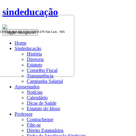
sindeducação
Toggle navigation
, COHAB Anil III CEP - 65050-270 São Luis - MA
Home
Sindeducação
História
Diretoria
Estatuto
Conselho Fiscal
Transparência
Campanha Salarial
Aposentados
Notícias
Calendário
Dicas de Saúde
Estatuto do Idoso
Professor
Contracheque
Filie-se
Direito Estatutários
Ficha de Atualização Sindicato