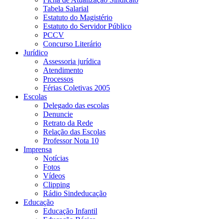
Tabela Salarial
Estatuto do Magistério
Estatuto do Servidor Público
PCCV
Concurso Literário
Jurídico
Assessoria jurídica
Atendimento
Processos
Férias Coletivas 2005
Escolas
Delegado das escolas
Denuncie
Retrato da Rede
Relação das Escolas
Professor Nota 10
Imprensa
Notícias
Fotos
Vídeos
Clipping
Rádio Sindeducação
Educação
Educação Infantil