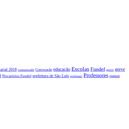
Escolas
Fundef
greve
educação
arial 2018
Convocação
comunicado
greve
Professores
f
prefeitura de São Luís
Precatórios Fundef
reajuste
professor