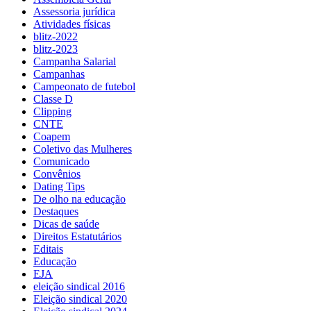
Assessoria jurídica
Atividades físicas
blitz-2022
blitz-2023
Campanha Salarial
Campanhas
Campeonato de futebol
Classe D
Clipping
CNTE
Coapem
Coletivo das Mulheres
Comunicado
Convênios
Dating Tips
De olho na educação
Destaques
Dicas de saúde
Direitos Estatutários
Editais
Educação
EJA
eleição sindical 2016
Eleição sindical 2020