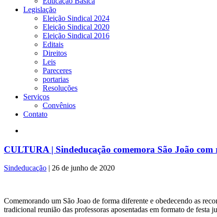
Educação Básica
Legislação
Eleição Sindical 2024
Eleição Sindical 2020
Eleição Sindical 2016
Editais
Direitos
Leis
Pareceres
portarias
Resoluções
Serviços
Convênios
Contato
CULTURA | Sindeducação comemora São João com reu
Sindeducação
|
26 de junho de 2020
Comemorando um São Joao de forma diferente e obedecendo as recomen
tradicional reunião das professoras aposentadas em formato de fest