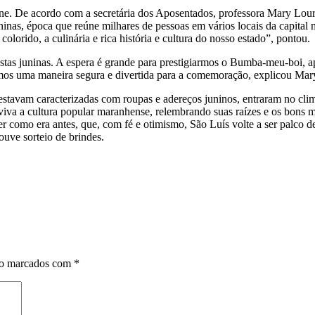
ine. De acordo com a secretária dos Aposentados, professora Mary Lour
nas, época que reúne milhares de pessoas em vários locais da capital 
colorido, a culinária e rica história e cultura do nosso estado”, pontou.
tas juninas. A espera é grande para prestigiarmos o Bumba-meu-boi, apr
ramos uma maneira segura e divertida para a comemoração, explicou Mar
 estavam caracterizadas com roupas e adereços juninos, entraram no cl
r viva a cultura popular maranhense, relembrando suas raízes e os bons
er como era antes, que, com fé e otimismo, São Luís volte a ser palco 
uve sorteio de brindes.
ão marcados com
*