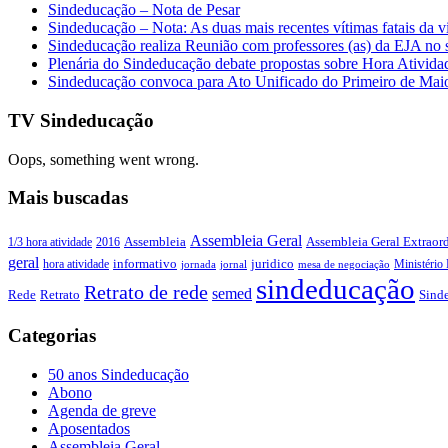
Sindeducação – Nota de Pesar
Sindeducação – Nota: As duas mais recentes vítimas fatais da v
Sindeducação realiza Reunião com professores (as) da EJA no s
Plenária do Sindeducação debate propostas sobre Hora Ativid
Sindeducação convoca para Ato Unificado do Primeiro de Mai
TV Sindeducação
Oops, something went wrong.
Mais buscadas
Assembleia Geral
Assembleia Geral Extraord
1/3 hora atividade
2016
Assembleia
geral
juridico
informativo
Ministério 
hora atividade
jornada
jornal
mesa de negociação
sindeducação
Retrato de rede
semed
Sind
Rede
Retrato
Categorias
50 anos Sindeducação
Abono
Agenda de greve
Aposentados
Assembleia Geral