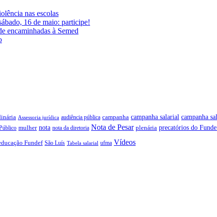
iolência nas escolas
ábado, 16 de maio: participe!
ade encaminhadas à Semed
o
campanha salarial
inária
campanha sal
campanha
audiência pública
Assessoria jurídica
Nota de Pesar
precatórios do Funde
nota
plenária
Público
mulher
nota da diretoria
Vídeos
educação Fundef
São Luís
ufma
Tabela salarial