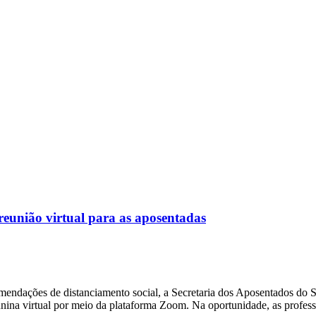
nião virtual para as aposentadas
dações de distanciamento social, a Secretaria dos Aposentados do Sin
a junina virtual por meio da plataforma Zoom. Na oportunidade, as pro