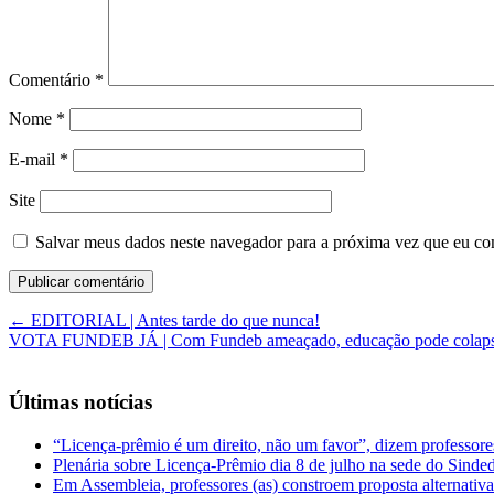
Comentário
*
Nome
*
E-mail
*
Site
Salvar meus dados neste navegador para a próxima vez que eu co
←
EDITORIAL | Antes tarde do que nunca!
VOTA FUNDEB JÁ | Com Fundeb ameaçado, educação pode colap
Últimas notícias
“Licença-prêmio é um direito, não um favor”, dizem professor
Plenária sobre Licença-Prêmio dia 8 de julho na sede do Sind
Em Assembleia, professores (as) constroem proposta alternativa 