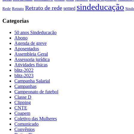
sindeducação
Retrato de rede
semed
Sind
Rede
Retrato
Categorias
50 anos Sindeducação
Abono
Agenda de greve
Aposentados
Assembleia Geral
Assessoria jurídica
Atividades físicas
blitz-2022
blitz-2023
Campanha Salarial
Campanhas
Campeonato de futebol
Classe D
Clipping
CNTE
Coapem
Coletivo das Mulheres
Comunicado
Convênios