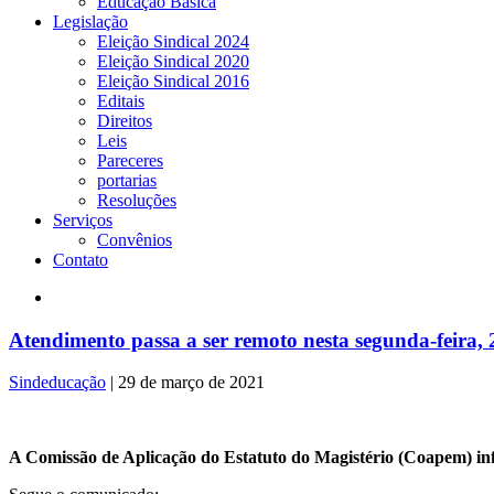
Educação Básica
Legislação
Eleição Sindical 2024
Eleição Sindical 2020
Eleição Sindical 2016
Editais
Direitos
Leis
Pareceres
portarias
Resoluções
Serviços
Convênios
Contato
Atendimento passa a ser remoto nesta segunda-feira, 
Sindeducação
|
29 de março de 2021
A Comissão de Aplicação do Estatuto do Magistério (Coapem) info