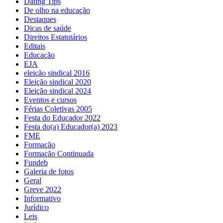
Dating Tips
De olho na educação
Destaques
Dicas de saúde
Direitos Estatutários
Editais
Educação
EJA
eleição sindical 2016
Eleição sindical 2020
Eleição sindical 2024
Eventos e cursos
Férias Coletivas 2005
Festa do Educador 2022
Festa do(a) Educador(a) 2023
FME
Formação
Formação Continuada
Fundeb
Galeria de fotos
Geral
Greve 2022
Informativo
Jurídico
Leis