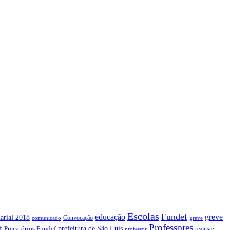
Escolas
Fundef
greve
educação
arial 2018
Convocação
comunicado
greve
Professores
f
prefeitura de São Luís
Precatórios Fundef
reajuste
professor