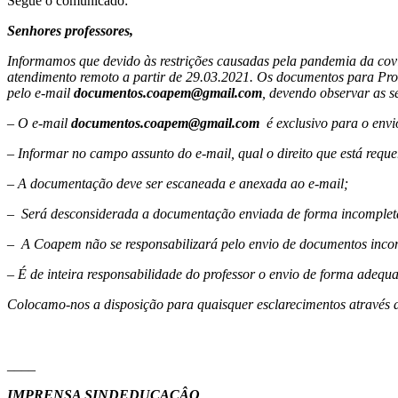
Segue o comunicado:
Senhores professores,
Informamos que devido às restrições causadas pela pandemia da cov
atendimento remoto a partir de 29.03.2021. Os documentos para Progr
pelo e-mail
documentos.coapem@gmail.com
, devendo observar as s
– O e-mail
documentos.coapem@gmail.com
é exclusivo para o env
– Informar no campo assunto do e-mail, qual o direito que está reque
– A documentação deve ser escaneada e anexada ao e-mail;
– Será desconsiderada a documentação enviada de forma incompleta 
– A Coapem não se responsabilizará pelo envio de documentos incompl
– É de inteira responsabilidade do professor o envio de forma adequ
Colocamo-nos a disposição para quaisquer esclarecimentos através d
____
IMPRENSA SINDEDUCAÇÂO