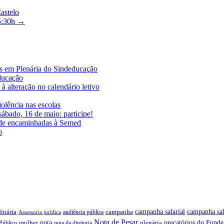
astelo
15:30h
→
es em Plenária do Sindeducação
educação
à alteração no calendário letivo
iolência nas escolas
ábado, 16 de maio: participe!
ade encaminhadas à Semed
o
campanha salarial
inária
campanha sal
campanha
audiência pública
Assessoria jurídica
Nota de Pesar
precatórios do Funde
nota
plenária
Público
mulher
nota da diretoria