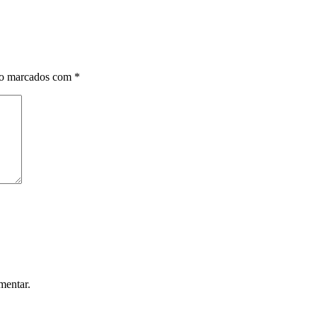
ão marcados com
*
mentar.