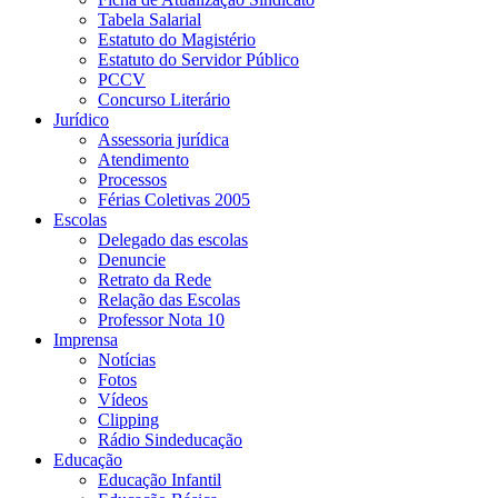
Tabela Salarial
Estatuto do Magistério
Estatuto do Servidor Público
PCCV
Concurso Literário
Jurídico
Assessoria jurídica
Atendimento
Processos
Férias Coletivas 2005
Escolas
Delegado das escolas
Denuncie
Retrato da Rede
Relação das Escolas
Professor Nota 10
Imprensa
Notícias
Fotos
Vídeos
Clipping
Rádio Sindeducação
Educação
Educação Infantil