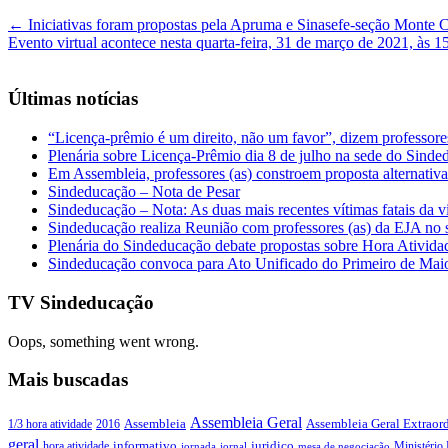
←
Iniciativas foram propostas pela Apruma e Sinasefe-seção Monte C
Evento virtual acontece nesta quarta-feira, 31 de março de 2021, às 
Últimas notícias
“Licença-prêmio é um direito, não um favor”, dizem professor
Plenária sobre Licença-Prêmio dia 8 de julho na sede do Sind
Em Assembleia, professores (as) constroem proposta alternativa 
Sindeducação – Nota de Pesar
Sindeducação – Nota: As duas mais recentes vítimas fatais da v
Sindeducação realiza Reunião com professores (as) da EJA no s
Plenária do Sindeducação debate propostas sobre Hora Ativid
Sindeducação convoca para Ato Unificado do Primeiro de Mai
TV Sindeducação
Oops, something went wrong.
Mais buscadas
Assembleia Geral
Assembleia Geral Extraord
1/3 hora atividade
2016
Assembleia
geral
juridico
informativo
Ministério 
hora atividade
jornada
jornal
mesa de negociação