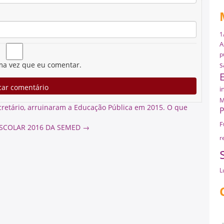
1
A
p
s
ma vez que eu comentar.
i
M
ecretário, arruinaram a Educação Pública em 2015. O que
P
F
SCOLAR 2016 DA SEMED
→
r
L