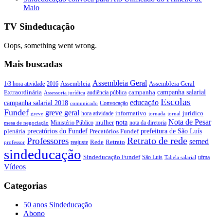
Maio
TV Sindeducação
Oops, something went wrong.
Mais buscadas
Assembleia Geral
Assembleia Geral
1/3 hora atividade
2016
Assembleia
campanha salarial
Extraordinária
campanha
audiência pública
Assessoria jurídica
Escolas
educação
campanha salarial 2018
Convocação
comunicado
Fundef
greve geral
juridico
informativo
hora atividade
greve
jornada
jornal
Nota de Pesar
nota
Ministério Público
mulher
nota da diretoria
mesa de negociação
precatórios do Fundef
prefeitura de São Luís
plenária
Precatórios Fundef
Retrato de rede
Professores
semed
Rede
Retrato
reajuste
professor
sindeducação
Sindeducação Fundef
São Luís
ufma
Tabela salarial
Vídeos
Categorias
50 anos Sindeducação
Abono