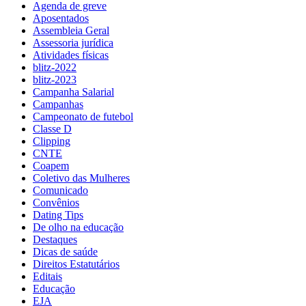
Agenda de greve
Aposentados
Assembleia Geral
Assessoria jurídica
Atividades físicas
blitz-2022
blitz-2023
Campanha Salarial
Campanhas
Campeonato de futebol
Classe D
Clipping
CNTE
Coapem
Coletivo das Mulheres
Comunicado
Convênios
Dating Tips
De olho na educação
Destaques
Dicas de saúde
Direitos Estatutários
Editais
Educação
EJA