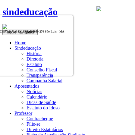
sindeducação
Toggle navigation
, COHAB Anil III CEP - 65050-270 São Luis - MA
Home
Sindeducação
História
Diretoria
Estatuto
Conselho Fiscal
Transparência
Campanha Salarial
Aposentados
Notícias
Calendário
Dicas de Saúde
Estatuto do Idoso
Professor
Contracheque
Filie-se
Direito Estatutários
Ficha de Atualização Sindicato