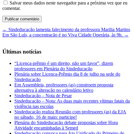
Salvar meus dados neste navegador para a próxima vez que eu
comentar.
←
Sindeducação lamenta falecimento da professora Marilia Martins
Em São Luís, a concentração é no Viva Cidade Operária, às 9h.
→
Últimas notícias
“Licença-prêmio é um direito, não um favor”, dizem
professores em Plenária do Sindeducação
Plenária sobre Licença-Prêmio dia 8 de julho na sede do
Sindeducação
Em Assembleia, professores (as) constroem proposta
alternativa à alteração no calendário letivo
Sindeducação – Nota de Pesar
Sindeducação – Nota: As duas mais recentes vítimas fatais da
violência nas escolas
Sindeducação realiza Reunião com professores (as) da EJA
no sábado, 16 de maio: participe!
Plenária do Sindeducação debate propostas sobre Hora
Atividade encaminhadas à Semed
Sindeducação convoca para Ato Unificado do Primeiro de