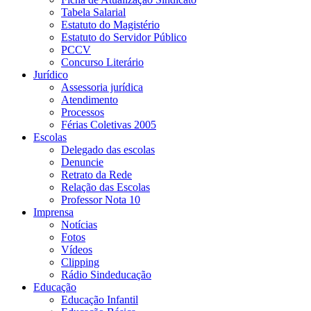
Tabela Salarial
Estatuto do Magistério
Estatuto do Servidor Público
PCCV
Concurso Literário
Jurídico
Assessoria jurídica
Atendimento
Processos
Férias Coletivas 2005
Escolas
Delegado das escolas
Denuncie
Retrato da Rede
Relação das Escolas
Professor Nota 10
Imprensa
Notícias
Fotos
Vídeos
Clipping
Rádio Sindeducação
Educação
Educação Infantil