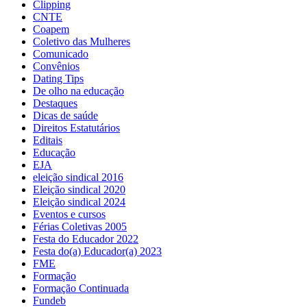
Clipping
CNTE
Coapem
Coletivo das Mulheres
Comunicado
Convênios
Dating Tips
De olho na educação
Destaques
Dicas de saúde
Direitos Estatutários
Editais
Educação
EJA
eleição sindical 2016
Eleição sindical 2020
Eleição sindical 2024
Eventos e cursos
Férias Coletivas 2005
Festa do Educador 2022
Festa do(a) Educador(a) 2023
FME
Formação
Formação Continuada
Fundeb