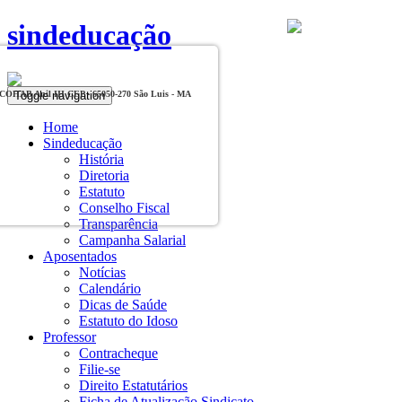
sindeducação
Toggle navigation
, COHAB Anil III CEP - 65050-270 São Luis - MA
Home
Sindeducação
História
Diretoria
Estatuto
Conselho Fiscal
Transparência
Campanha Salarial
Aposentados
Notícias
Calendário
Dicas de Saúde
Estatuto do Idoso
Professor
Contracheque
Filie-se
Direito Estatutários
Ficha de Atualização Sindicato