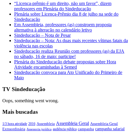
“Licença-prêmio é um direito, não um favor”, dizem
professores em Plenária do Sindeducação
Plenária sobre Licença-Prêmio dia 8 de julho na sede do
Sindeducação
Em Assembleia, professores (as) constroem proposta
alternativa à alteração no calendário letivo
Sindeducação – Nota de Pesar
Sindeducação – Nota: As duas mais recentes vítimas fatais da
violência nas escolas
Sindeducação realiza Reunião com professores (as) da EJA
no sábado, 16 de maio: participe!
Plenária do Sindeducação debate propostas sobre Hora
Atividade encaminhadas à Semed
Sindeducação convoca para Ato Unificado do Primeiro de
Maio
TV Sindeducação
Oops, something went wrong.
Mais buscadas
Assembleia Geral
Assembleia Geral
1/3 hora atividade
2016
Assembleia
campanha salarial
Extraordinária
campanha
audiência pública
Assessoria jurídica