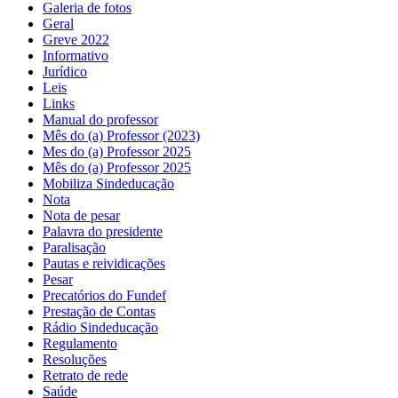
Galeria de fotos
Geral
Greve 2022
Informativo
Jurídico
Leis
Links
Manual do professor
Mês do (a) Professor (2023)
Mes do (a) Professor 2025
Mês do (a) Professor 2025
Mobiliza Sindeducação
Nota
Nota de pesar
Palavra do presidente
Paralisação
Pautas e reividicações
Pesar
Precatórios do Fundef
Prestação de Contas
Rádio Sindeducação
Regulamento
Resoluções
Retrato de rede
Saúde