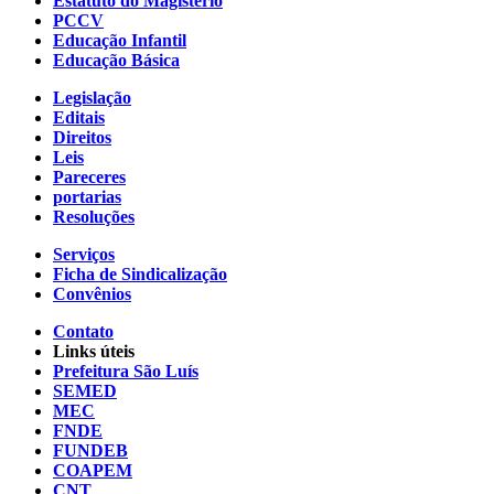
Estatuto do Magistério
PCCV
Educação Infantil
Educação Básica
Legislação
Editais
Direitos
Leis
Pareceres
portarias
Resoluções
Serviços
Ficha de Sindicalização
Convênios
Contato
Links úteis
Prefeitura São Luís
SEMED
MEC
FNDE
FUNDEB
COAPEM
CNT