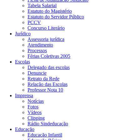
Tabela Salarial
Estatuto do Magistério
Estatuto do Servidor Público
PCCV
Concurso Literário
Jurídico
Assessoria jurídica
Atendimento
Processos
Férias Coletivas 2005
Escolas
Delegado das escolas
Denuncie
Retrato da Rede
Relação das Escolas
Professor Nota 10
Imprensa
Notícias
Fotos
Vídeos
Clipping
Rádio Sindeducação
Educação
Educação Infantil