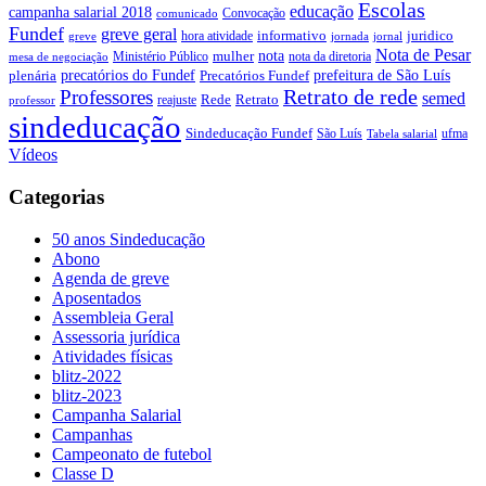
Escolas
educação
campanha salarial 2018
Convocação
comunicado
Fundef
greve geral
juridico
informativo
hora atividade
greve
jornada
jornal
Nota de Pesar
nota
Ministério Público
mulher
nota da diretoria
mesa de negociação
precatórios do Fundef
prefeitura de São Luís
plenária
Precatórios Fundef
Retrato de rede
Professores
semed
Rede
Retrato
reajuste
professor
sindeducação
Sindeducação Fundef
São Luís
ufma
Tabela salarial
Vídeos
Categorias
50 anos Sindeducação
Abono
Agenda de greve
Aposentados
Assembleia Geral
Assessoria jurídica
Atividades físicas
blitz-2022
blitz-2023
Campanha Salarial
Campanhas
Campeonato de futebol
Classe D