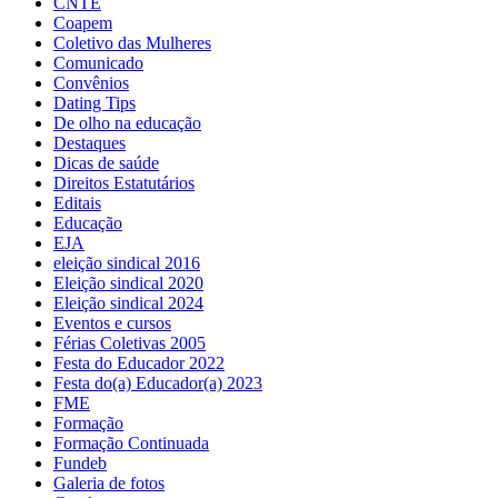
CNTE
Coapem
Coletivo das Mulheres
Comunicado
Convênios
Dating Tips
De olho na educação
Destaques
Dicas de saúde
Direitos Estatutários
Editais
Educação
EJA
eleição sindical 2016
Eleição sindical 2020
Eleição sindical 2024
Eventos e cursos
Férias Coletivas 2005
Festa do Educador 2022
Festa do(a) Educador(a) 2023
FME
Formação
Formação Continuada
Fundeb
Galeria de fotos