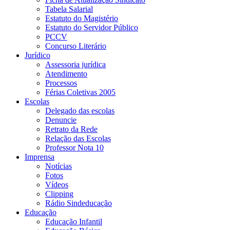
Tabela Salarial
Estatuto do Magistério
Estatuto do Servidor Público
PCCV
Concurso Literário
Jurídico
Assessoria jurídica
Atendimento
Processos
Férias Coletivas 2005
Escolas
Delegado das escolas
Denuncie
Retrato da Rede
Relação das Escolas
Professor Nota 10
Imprensa
Notícias
Fotos
Vídeos
Clipping
Rádio Sindeducação
Educação
Educação Infantil