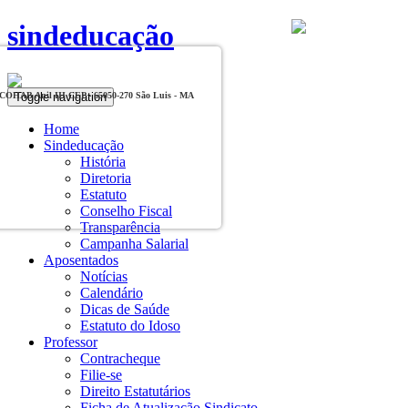
sindeducação
Toggle navigation
, COHAB Anil III CEP - 65050-270 São Luis - MA
Home
Sindeducação
História
Diretoria
Estatuto
Conselho Fiscal
Transparência
Campanha Salarial
Aposentados
Notícias
Calendário
Dicas de Saúde
Estatuto do Idoso
Professor
Contracheque
Filie-se
Direito Estatutários
Ficha de Atualização Sindicato