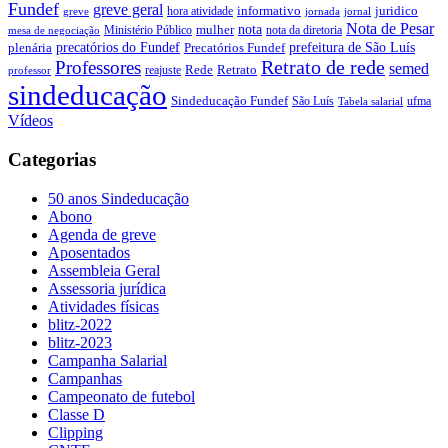
Fundef
greve geral
juridico
informativo
hora atividade
greve
jornada
jornal
Nota de Pesar
nota
Ministério Público
mulher
nota da diretoria
mesa de negociação
precatórios do Fundef
prefeitura de São Luís
plenária
Precatórios Fundef
Retrato de rede
Professores
semed
Rede
Retrato
reajuste
professor
sindeducação
Sindeducação Fundef
São Luís
ufma
Tabela salarial
Vídeos
Categorias
50 anos Sindeducação
Abono
Agenda de greve
Aposentados
Assembleia Geral
Assessoria jurídica
Atividades físicas
blitz-2022
blitz-2023
Campanha Salarial
Campanhas
Campeonato de futebol
Classe D
Clipping