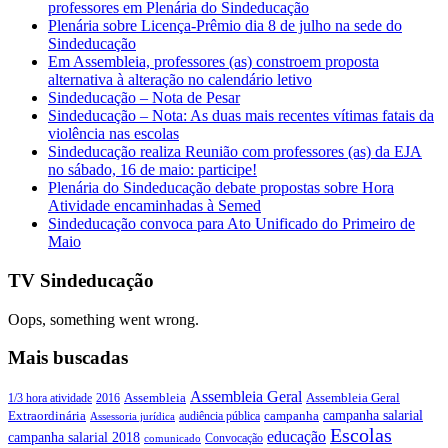
professores em Plenária do Sindeducação
Plenária sobre Licença-Prêmio dia 8 de julho na sede do
Sindeducação
Em Assembleia, professores (as) constroem proposta
alternativa à alteração no calendário letivo
Sindeducação – Nota de Pesar
Sindeducação – Nota: As duas mais recentes vítimas fatais da
violência nas escolas
Sindeducação realiza Reunião com professores (as) da EJA
no sábado, 16 de maio: participe!
Plenária do Sindeducação debate propostas sobre Hora
Atividade encaminhadas à Semed
Sindeducação convoca para Ato Unificado do Primeiro de
Maio
TV Sindeducação
Oops, something went wrong.
Mais buscadas
Assembleia Geral
Assembleia Geral
1/3 hora atividade
2016
Assembleia
campanha salarial
Extraordinária
campanha
audiência pública
Assessoria jurídica
Escolas
educação
campanha salarial 2018
Convocação
comunicado