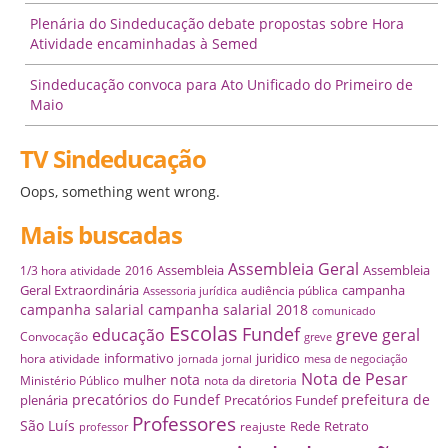
Plenária do Sindeducação debate propostas sobre Hora
Atividade encaminhadas à Semed
Sindeducação convoca para Ato Unificado do Primeiro de
Maio
TV Sindeducação
Oops, something went wrong.
Mais buscadas
Assembleia Geral
Assembleia
Assembleia
1/3 hora atividade
2016
Geral Extraordinária
campanha
audiência pública
Assessoria jurídica
campanha salarial
campanha salarial 2018
comunicado
Escolas
Fundef
educação
greve geral
Convocação
greve
informativo
juridico
hora atividade
jornada
jornal
mesa de negociação
Nota de Pesar
nota
mulher
Ministério Público
nota da diretoria
precatórios do Fundef
prefeitura de
plenária
Precatórios Fundef
Professores
São Luís
Rede
Retrato
reajuste
professor