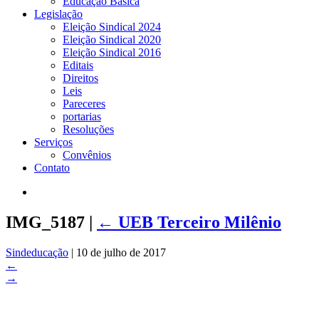
Educação Básica
Legislação
Eleição Sindical 2024
Eleição Sindical 2020
Eleição Sindical 2016
Editais
Direitos
Leis
Pareceres
portarias
Resoluções
Serviços
Convênios
Contato
IMG_5187
|
←
UEB Terceiro Milênio
Sindeducação
|
10 de julho de 2017
←
→