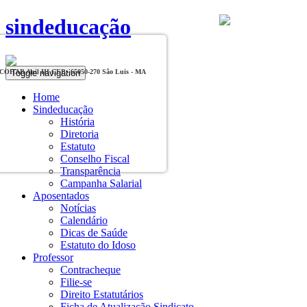
sindeducação
Toggle navigation
, COHAB Anil III CEP - 65050-270 São Luis - MA
Home
Sindeducação
História
Diretoria
Estatuto
Conselho Fiscal
Transparência
Campanha Salarial
Aposentados
Notícias
Calendário
Dicas de Saúde
Estatuto do Idoso
Professor
Contracheque
Filie-se
Direito Estatutários
Ficha de Atualização Sindicato