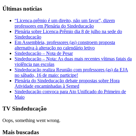
Últimas notícias
“Licença-prêmio é um direito, não um favor”, dizem
professores em Plenária do Sindeducação
Plenária sobre Licença-Prêmio dia 8 de julho na sede do
Sindeducação
Em Assembleia, professores (as) constroem proposta
alternativa à alteração no calendário letivo
Sindeducação – Nota de Pesar
Sindeducação – Nota: As duas mais recentes vítimas fatais da
violência nas escolas
Sindeducação realiza Reunião com professores (as) da EJA
no sábado, 16 de maio: participe!
Plenária do Sindeducação debate propostas sobre Hora
Atividade encaminhadas à Semed
Sindeducação convoca para Ato Unificado do Primeiro de
Maio
TV Sindeducação
Oops, something went wrong.
Mais buscadas