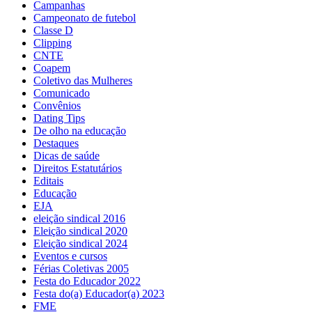
Campanhas
Campeonato de futebol
Classe D
Clipping
CNTE
Coapem
Coletivo das Mulheres
Comunicado
Convênios
Dating Tips
De olho na educação
Destaques
Dicas de saúde
Direitos Estatutários
Editais
Educação
EJA
eleição sindical 2016
Eleição sindical 2020
Eleição sindical 2024
Eventos e cursos
Férias Coletivas 2005
Festa do Educador 2022
Festa do(a) Educador(a) 2023
FME