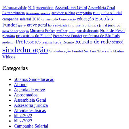
Assembleia Geral
Assembleia Geral
1/3 hora atividade
2016
Assembleia
campanha salarial
Extraordinária
campanha
audiência pública
Assessoria jurídica
Escolas
educação
campanha salarial 2018
Convocação
comunicado
Fundef
greve geral
juridico
informativo
hora atividade
greve
jornada
jornal
Nota de Pesar
nota
Ministério Público
mulher
nota da diretoria
mesa de negociação
precatórios do Fundef
prefeitura de São Luís
plenária
Precatórios Fundef
Retrato de rede
Professores
semed
Rede
Retrato
reajuste
professor
sindeducação
Sindeducação Fundef
São Luís
ufma
Tabela salarial
Vídeos
Categorias
50 anos Sindeducação
Abono
Agenda de greve
Aposentados
Assembleia Geral
Assessoria jurídica
Atividades físicas
blitz-2022
blitz-2023
Campanha Salarial