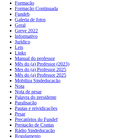
Formação
Formação Continuada
Fundeb
Galeria de fotos
Geral
Greve 2022
Informativo
Jurídico
Leis
Links
Manual do professor
Mês do (a) Professor (2023)
Mes do (a) Professor 2025
Mês do (a) Professor 2025
Mobiliza Sindeducação
Nota
Nota de pesar
Palavra do presidente
Paralisação
Pautas e reividicações
Pesar
Precatórios do Fundef
Prestação de Contas
Rádio Sindeducação
Regulamento