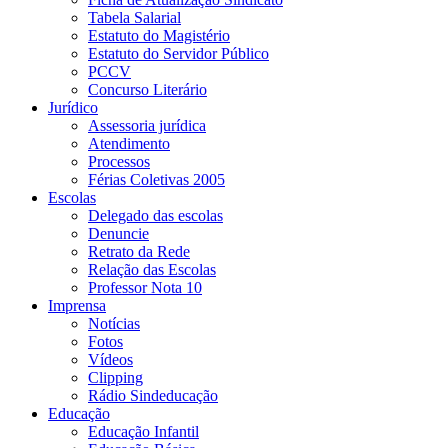
Tabela Salarial
Estatuto do Magistério
Estatuto do Servidor Público
PCCV
Concurso Literário
Jurídico
Assessoria jurídica
Atendimento
Processos
Férias Coletivas 2005
Escolas
Delegado das escolas
Denuncie
Retrato da Rede
Relação das Escolas
Professor Nota 10
Imprensa
Notícias
Fotos
Vídeos
Clipping
Rádio Sindeducação
Educação
Educação Infantil