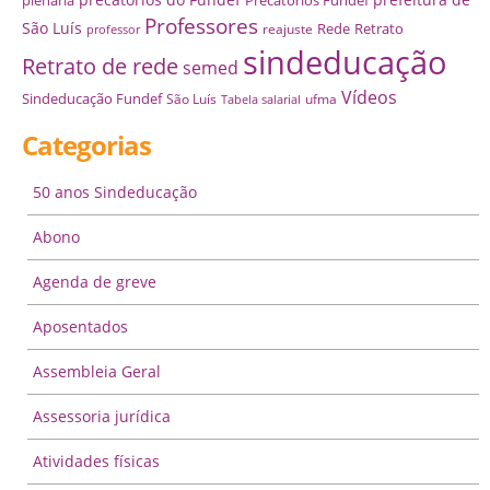
plenária
Precatórios Fundef
Professores
São Luís
Rede
Retrato
reajuste
professor
sindeducação
Retrato de rede
semed
Vídeos
Sindeducação Fundef
São Luís
ufma
Tabela salarial
Categorias
50 anos Sindeducação
Abono
Agenda de greve
Aposentados
Assembleia Geral
Assessoria jurídica
Atividades físicas