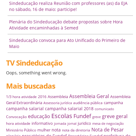
Sindeducação realiza Reunião com professores (as) da EJA
no sábado, 16 de maio: participe!
Plenária do Sindeducação debate propostas sobre Hora
Atividade encaminhadas à Semed
Sindeducação convoca para Ato Unificado do Primeiro de
Maio
TV Sindeducação
Oops, something went wrong.
Mais buscadas
Assembleia Geral
Assembleia
Assembleia
1/3 hora atividade
2016
Geral Extraordinária
campanha
audiência pública
Assessoria jurídica
campanha salarial
campanha salarial 2018
comunicado
Escolas
Fundef
educação
greve geral
Convocação
greve
informativo
juridico
hora atividade
jornada
jornal
mesa de negociação
Nota de Pesar
nota
mulher
Ministério Público
nota da diretoria
precatórios do Fundef
prefeitura de