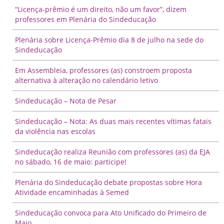
sinais apontem para outra direção. Que este 15 de
“Licença-prêmio é um direito, não um favor”, dizem
outubro nos sirva de inspiração para fortalecermos os
professores em Plenária do Sindeducação
sentimentos de cooperação e solidariedade da nossa
categoria!
Plenária sobre Licença-Prêmio dia 8 de julho na sede do
Sindeducação
Um Feliz Dia dos (as) Professores (as)!
20-10-2022
Em Assembleia, professores (as) constroem proposta
Dia dos (as) Professores (as).
alternativa à alteração no calendário letivo
Sindeducação – Nota de Pesar
Sindeducação – Nota: As duas mais recentes vítimas fatais
da violência nas escolas
Sindeducação realiza Reunião com professores (as) da EJA
no sábado, 16 de maio: participe!
Plenária do Sindeducação debate propostas sobre Hora
Atividade encaminhadas à Semed
Sindeducação convoca para Ato Unificado do Primeiro de
Maio