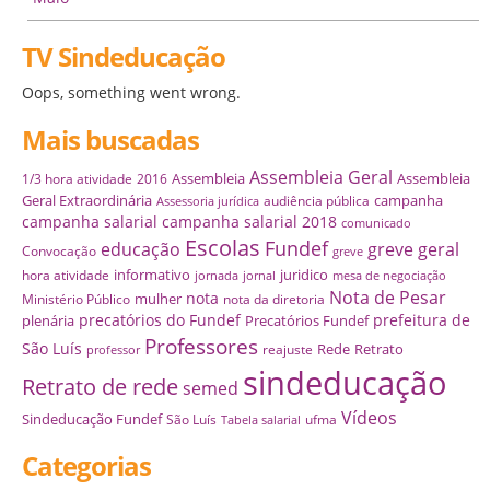
TV Sindeducação
Oops, something went wrong.
Mais buscadas
Assembleia Geral
Assembleia
Assembleia
1/3 hora atividade
2016
Geral Extraordinária
campanha
audiência pública
Assessoria jurídica
campanha salarial
campanha salarial 2018
comunicado
Escolas
Fundef
educação
greve geral
Convocação
greve
informativo
juridico
hora atividade
jornada
jornal
mesa de negociação
Nota de Pesar
nota
mulher
Ministério Público
nota da diretoria
precatórios do Fundef
prefeitura de
plenária
Precatórios Fundef
Professores
São Luís
Rede
Retrato
reajuste
professor
sindeducação
Retrato de rede
semed
Vídeos
Sindeducação Fundef
São Luís
ufma
Tabela salarial
Categorias