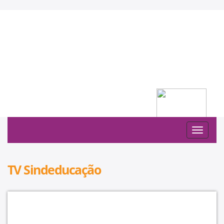
Filiado à:
Toggle
navigat
TV Sindeducação