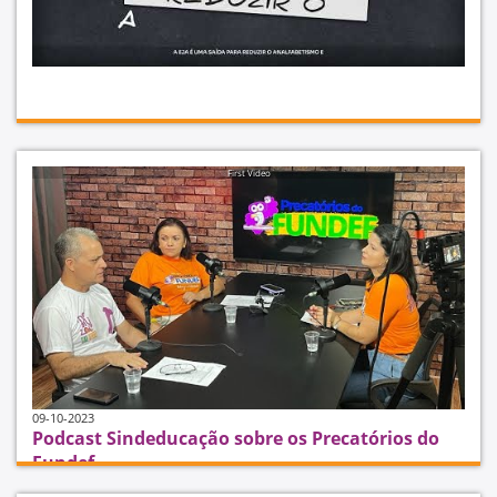
09-01-2024
Campanha do Sindeducação sobre a
First Video
importância da Educação de Jovens e Adultos
(EJA)
09-10-2023
Podcast Sindeducação sobre os Precatórios do
Fundef