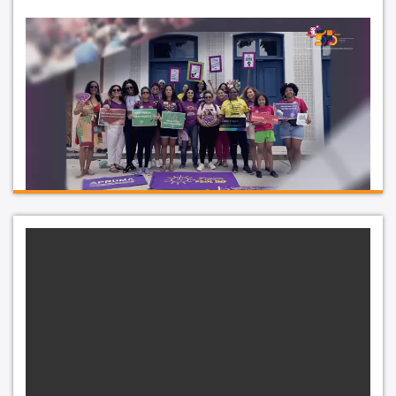
http://sindeducacao.org/wp-
content/uploads/2025/10/WhatsApp-Video-2025-10-15-at-
08.14.40.mp4
15-10-2025
15 de outubro – Homenagem do Sindeducação
aos professores e professoras da rede pública
municipal de São Luís!