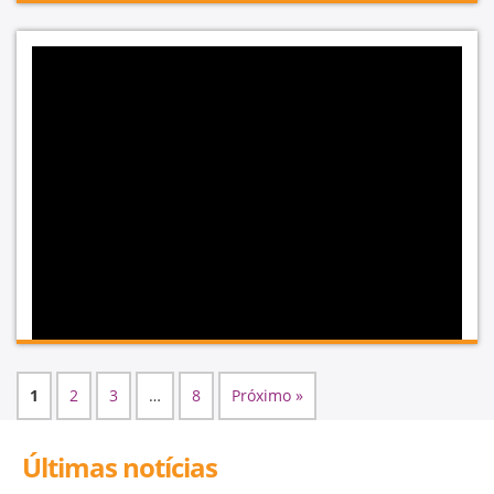
29-12-2022
Natal Sindeducação
1
2
3
…
8
Próximo »
Últimas notícias
Ser professor (a) é ter a coragem de continuar crendo na
possibilidade de transformação, ainda que todos os