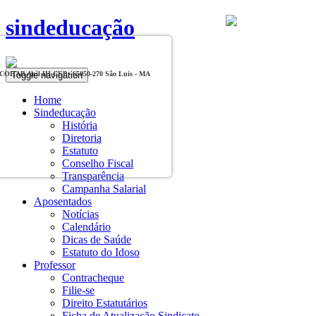
sindeducação
Toggle navigation
, COHAB Anil III CEP - 65050-270 São Luis - MA
Home
Sindeducação
História
Diretoria
Estatuto
Conselho Fiscal
Transparência
Campanha Salarial
Aposentados
Notícias
Calendário
Dicas de Saúde
Estatuto do Idoso
Professor
Contracheque
Filie-se
Direito Estatutários
Ficha de Atualização Sindicato