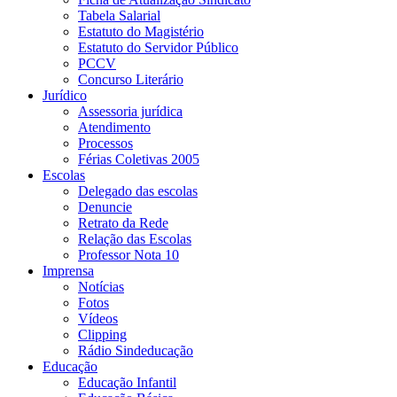
Tabela Salarial
Estatuto do Magistério
Estatuto do Servidor Público
PCCV
Concurso Literário
Jurídico
Assessoria jurídica
Atendimento
Processos
Férias Coletivas 2005
Escolas
Delegado das escolas
Denuncie
Retrato da Rede
Relação das Escolas
Professor Nota 10
Imprensa
Notícias
Fotos
Vídeos
Clipping
Rádio Sindeducação
Educação
Educação Infantil