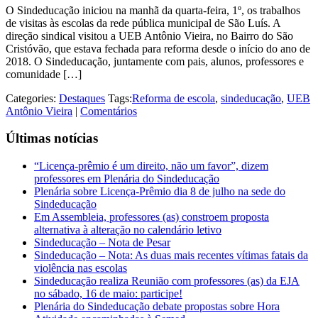
O Sindeducação iniciou na manhã da quarta-feira, 1º, os trabalhos
de visitas às escolas da rede pública municipal de São Luís. A
direção sindical visitou a UEB Antônio Vieira, no Bairro do São
Cristóvão, que estava fechada para reforma desde o início do ano de
2018. O Sindeducação, juntamente com pais, alunos, professores e
comunidade […]
Categories:
Destaques
Tags:
Reforma de escola
,
sindeducação
,
UEB
Antônio Vieira
|
Comentários
Últimas notícias
“Licença-prêmio é um direito, não um favor”, dizem
professores em Plenária do Sindeducação
Plenária sobre Licença-Prêmio dia 8 de julho na sede do
Sindeducação
Em Assembleia, professores (as) constroem proposta
alternativa à alteração no calendário letivo
Sindeducação – Nota de Pesar
Sindeducação – Nota: As duas mais recentes vítimas fatais da
violência nas escolas
Sindeducação realiza Reunião com professores (as) da EJA
no sábado, 16 de maio: participe!
Plenária do Sindeducação debate propostas sobre Hora