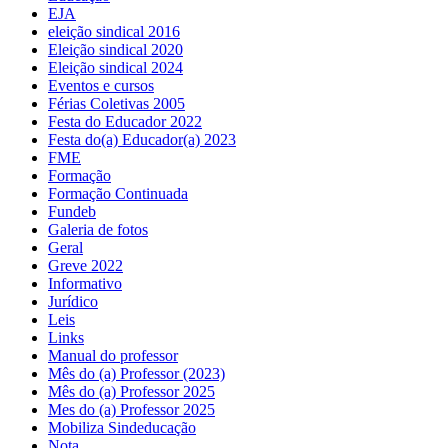
EJA
eleição sindical 2016
Eleição sindical 2020
Eleição sindical 2024
Eventos e cursos
Férias Coletivas 2005
Festa do Educador 2022
Festa do(a) Educador(a) 2023
FME
Formação
Formação Continuada
Fundeb
Galeria de fotos
Geral
Greve 2022
Informativo
Jurídico
Leis
Links
Manual do professor
Mês do (a) Professor (2023)
Mês do (a) Professor 2025
Mes do (a) Professor 2025
Mobiliza Sindeducação
Nota