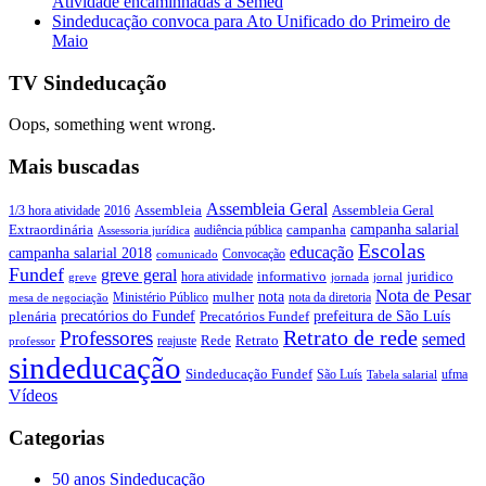
Atividade encaminhadas à Semed
Sindeducação convoca para Ato Unificado do Primeiro de
Maio
TV Sindeducação
Oops, something went wrong.
Mais buscadas
Assembleia Geral
Assembleia Geral
1/3 hora atividade
2016
Assembleia
campanha salarial
Extraordinária
campanha
audiência pública
Assessoria jurídica
Escolas
educação
campanha salarial 2018
Convocação
comunicado
Fundef
greve geral
juridico
informativo
hora atividade
greve
jornada
jornal
Nota de Pesar
nota
Ministério Público
mulher
nota da diretoria
mesa de negociação
precatórios do Fundef
prefeitura de São Luís
plenária
Precatórios Fundef
Retrato de rede
Professores
semed
Rede
Retrato
reajuste
professor
sindeducação
Sindeducação Fundef
São Luís
ufma
Tabela salarial
Vídeos
Categorias
50 anos Sindeducação