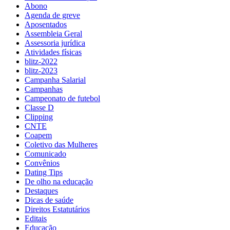
Abono
Agenda de greve
Aposentados
Assembleia Geral
Assessoria jurídica
Atividades físicas
blitz-2022
blitz-2023
Campanha Salarial
Campanhas
Campeonato de futebol
Classe D
Clipping
CNTE
Coapem
Coletivo das Mulheres
Comunicado
Convênios
Dating Tips
De olho na educação
Destaques
Dicas de saúde
Direitos Estatutários
Editais
Educação