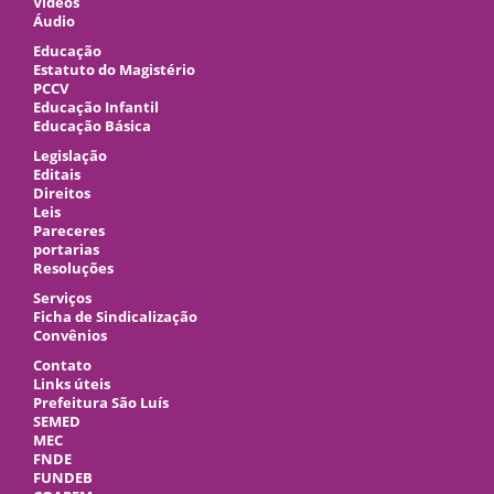
Vídeos
Áudio
Educação
Estatuto do Magistério
PCCV
Educação Infantil
Educação Básica
Legislação
Editais
Direitos
Leis
Pareceres
portarias
Resoluções
Serviços
Ficha de Sindicalização
Convênios
Contato
Links úteis
Prefeitura São Luís
SEMED
MEC
FNDE
FUNDEB