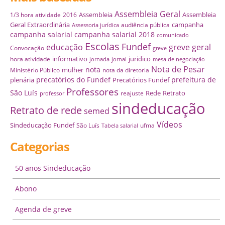
Assembleia Geral
Assembleia
Assembleia
1/3 hora atividade
2016
Geral Extraordinária
campanha
audiência pública
Assessoria jurídica
campanha salarial
campanha salarial 2018
comunicado
Escolas
Fundef
educação
greve geral
Convocação
greve
informativo
juridico
hora atividade
jornada
jornal
mesa de negociação
Nota de Pesar
nota
mulher
Ministério Público
nota da diretoria
precatórios do Fundef
prefeitura de
plenária
Precatórios Fundef
Professores
São Luís
Rede
Retrato
reajuste
professor
sindeducação
Retrato de rede
semed
Vídeos
Sindeducação Fundef
São Luís
ufma
Tabela salarial
Categorias
50 anos Sindeducação
Abono
Agenda de greve