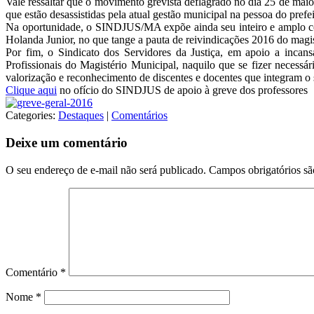
Vale ressaltar que o movimento grevista deflagrado no dia 25 de maio 
que estão desassistidas pela atual gestão municipal na pessoa do pref
Na oportunidade, o SINDJUS/MA expõe ainda seu inteiro e amplo comp
Holanda Junior, no que tange a pauta de reivindicações 2016 do magis
Por fim, o Sindicato dos Servidores da Justiça, em apoio a incansá
Profissionais do Magistério Municipal, naquilo que se fizer necessár
valorização e reconhecimento de discentes e docentes que integram o
Clique aqui
no ofício do SINDJUS de apoio à greve dos professores
Categories:
Destaques
|
Comentários
Deixe um comentário
O seu endereço de e-mail não será publicado.
Campos obrigatórios s
Comentário
*
Nome
*