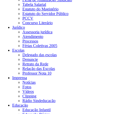
Tabela Salarial
Estatuto do Magistério
Estatuto do Servidor Público
PCCV
Concurso Literário
Jurídico
Assessoria jurídica
Atendimento
Processos
Férias Coletivas 2005
Escolas
Delegado das escolas
Denuncie
Retrato da Rede
Relação das Escolas
Professor Nota 10
Imprensa
Notícias
Fotos
Vídeos
Clipping
Rádio Sindeducação
Educação
Educação Infantil