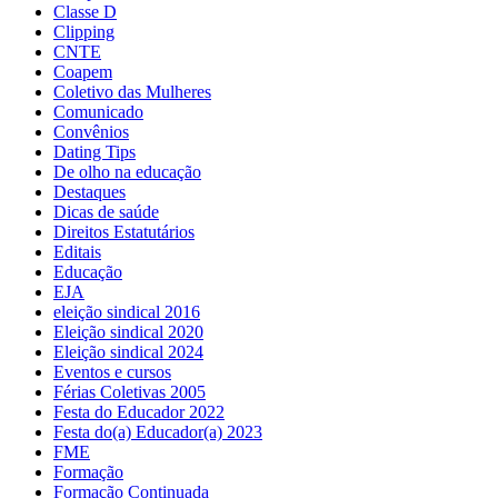
Classe D
Clipping
CNTE
Coapem
Coletivo das Mulheres
Comunicado
Convênios
Dating Tips
De olho na educação
Destaques
Dicas de saúde
Direitos Estatutários
Editais
Educação
EJA
eleição sindical 2016
Eleição sindical 2020
Eleição sindical 2024
Eventos e cursos
Férias Coletivas 2005
Festa do Educador 2022
Festa do(a) Educador(a) 2023
FME
Formação
Formação Continuada