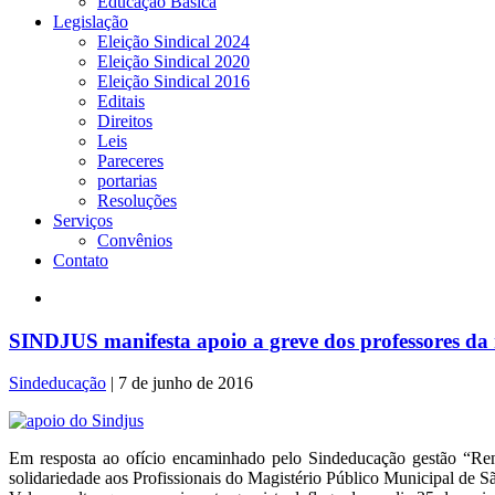
Educação Básica
Legislação
Eleição Sindical 2024
Eleição Sindical 2020
Eleição Sindical 2016
Editais
Direitos
Leis
Pareceres
portarias
Resoluções
Serviços
Convênios
Contato
SINDJUS manifesta apoio a greve dos professores da
Sindeducação
|
7 de junho de 2016
Em resposta ao ofício encaminhado pelo Sindeducação gestão “Re
solidariedade aos Profissionais do Magistério Público Municipal de São