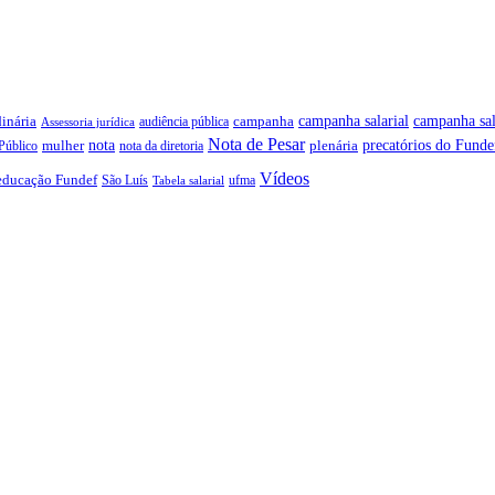
campanha salarial
inária
campanha sal
campanha
audiência pública
Assessoria jurídica
Nota de Pesar
precatórios do Funde
nota
plenária
Público
mulher
nota da diretoria
Vídeos
educação Fundef
São Luís
ufma
Tabela salarial