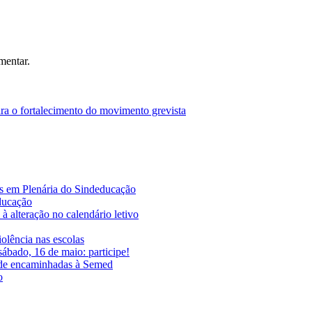
mentar.
para o fortalecimento do movimento grevista
es em Plenária do Sindeducação
educação
à alteração no calendário letivo
iolência nas escolas
ábado, 16 de maio: participe!
ade encaminhadas à Semed
o