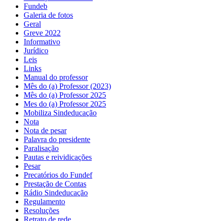
Fundeb
Galeria de fotos
Geral
Greve 2022
Informativo
Jurídico
Leis
Links
Manual do professor
Mês do (a) Professor (2023)
Mês do (a) Professor 2025
Mes do (a) Professor 2025
Mobiliza Sindeducação
Nota
Nota de pesar
Palavra do presidente
Paralisação
Pautas e reividicações
Pesar
Precatórios do Fundef
Prestação de Contas
Rádio Sindeducação
Regulamento
Resoluções
Retrato de rede