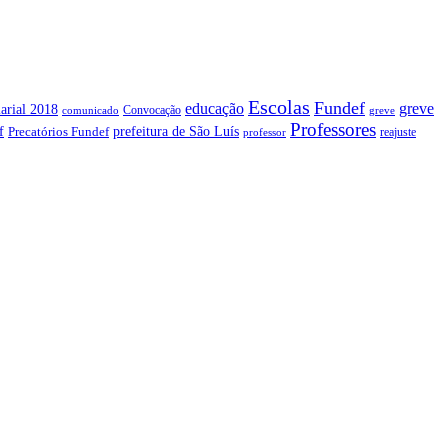
Escolas
Fundef
greve
educação
arial 2018
Convocação
comunicado
greve
Professores
f
prefeitura de São Luís
Precatórios Fundef
reajuste
professor