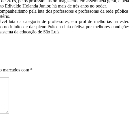
de 2016, pelos profissionais do magistério, em assembleia geral, é pel
eito Edivaldo Holanda Junior, há mais de três anos no poder.
anheirismo pela luta dos professores e professoras da rede pública mu
tério.
vel luta da categoria de professores, em prol de melhorias na esfer
io no intuito de dar pleno êxito na luta efetiva por melhores condiçõe
 sistema da educação de São Luís.
ão marcados com
*