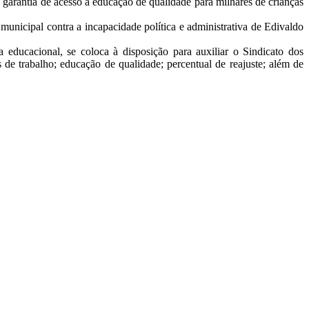
a garantia de acesso à educação de qualidade para milhares de crianças
nicipal contra a incapacidade política e administrativa de Edivaldo
a educacional, se coloca à disposição para auxiliar o Sindicato dos
s de trabalho; educação de qualidade; percentual de reajuste; além de