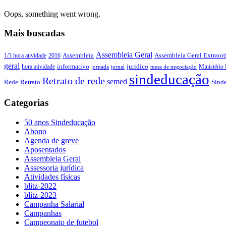
Oops, something went wrong.
Mais buscadas
Assembleia Geral
Assembleia Geral Extraord
1/3 hora atividade
2016
Assembleia
geral
juridico
informativo
Ministério 
hora atividade
jornada
jornal
mesa de negociação
sindeducação
Retrato de rede
semed
Sind
Rede
Retrato
Categorias
50 anos Sindeducação
Abono
Agenda de greve
Aposentados
Assembleia Geral
Assessoria jurídica
Atividades físicas
blitz-2022
blitz-2023
Campanha Salarial
Campanhas
Campeonato de futebol