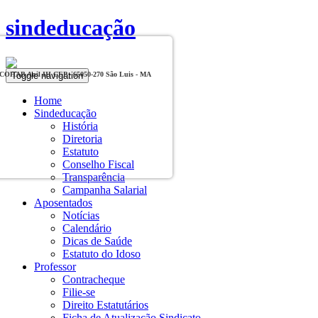
sindeducação
Toggle navigation
, COHAB Anil III CEP - 65050-270 São Luis - MA
Home
Sindeducação
História
Diretoria
Estatuto
Conselho Fiscal
Transparência
Campanha Salarial
Aposentados
Notícias
Calendário
Dicas de Saúde
Estatuto do Idoso
Professor
Contracheque
Filie-se
Direito Estatutários
Ficha de Atualização Sindicato