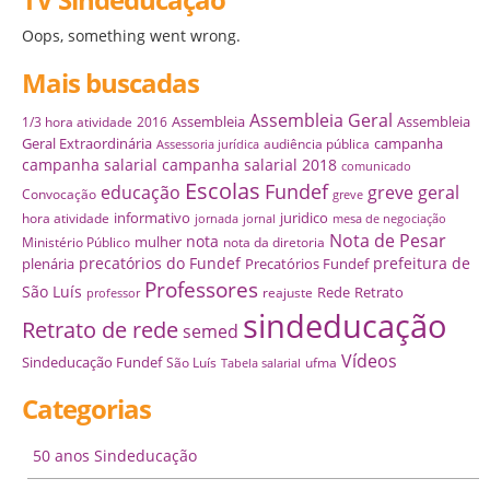
Oops, something went wrong.
Mais buscadas
Assembleia Geral
Assembleia
Assembleia
1/3 hora atividade
2016
Geral Extraordinária
campanha
audiência pública
Assessoria jurídica
campanha salarial
campanha salarial 2018
comunicado
Escolas
Fundef
educação
greve geral
Convocação
greve
informativo
juridico
hora atividade
jornada
jornal
mesa de negociação
Nota de Pesar
nota
mulher
Ministério Público
nota da diretoria
precatórios do Fundef
prefeitura de
plenária
Precatórios Fundef
Professores
São Luís
Rede
Retrato
reajuste
professor
sindeducação
Retrato de rede
semed
Vídeos
Sindeducação Fundef
São Luís
ufma
Tabela salarial
Categorias
50 anos Sindeducação