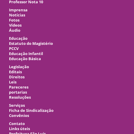
Professor Nota 10
Imprensa
Notícias
Fotos
Vídeos
Áudio
Educação
Estatuto do Magistério
PCCV
Educação Infantil
Educação Básica
Legislação
Editais
Direitos
Leis
Pareceres
portarias
Resoluções
Serviços
Ficha de Sindicalização
Convênios
Contato
Links úteis
Prefeitura São Luís