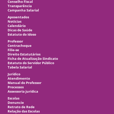
Conselho Fiscal
Transparência
Campanha Salarial
Aposentados
Notícias
Calendário
Dicas de Saúde
Estatuto do Idoso
Professor
Contracheque
Filie-se
Direito Estatutários
Ficha de Atualização Sindicato
Estatuto do Servidor Público
Tabela Salarial
Jurídico
Atendimento
Manual do Professor
Processos
Assessoria jurídica
Escolas
Denuncie
Retrato de Rede
Relação das Escolas