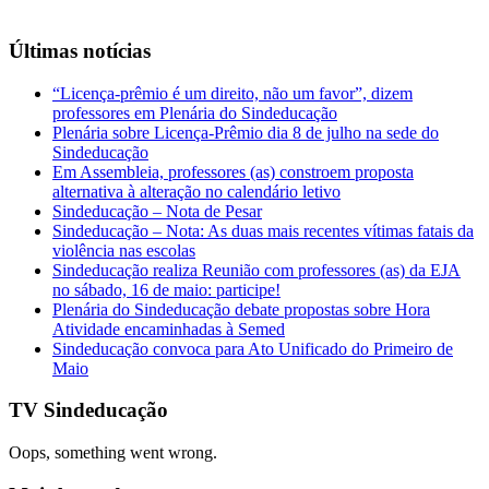
Últimas notícias
“Licença-prêmio é um direito, não um favor”, dizem
professores em Plenária do Sindeducação
Plenária sobre Licença-Prêmio dia 8 de julho na sede do
Sindeducação
Em Assembleia, professores (as) constroem proposta
alternativa à alteração no calendário letivo
Sindeducação – Nota de Pesar
Sindeducação – Nota: As duas mais recentes vítimas fatais da
violência nas escolas
Sindeducação realiza Reunião com professores (as) da EJA
no sábado, 16 de maio: participe!
Plenária do Sindeducação debate propostas sobre Hora
Atividade encaminhadas à Semed
Sindeducação convoca para Ato Unificado do Primeiro de
Maio
TV Sindeducação
Oops, something went wrong.