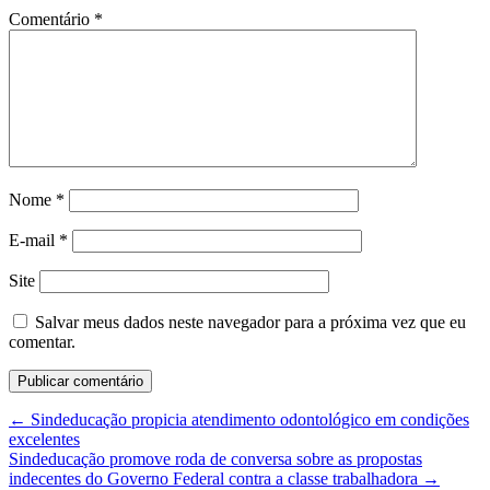
Comentário
*
Nome
*
E-mail
*
Site
Salvar meus dados neste navegador para a próxima vez que eu
comentar.
←
Sindeducação propicia atendimento odontológico em condições
excelentes
Sindeducação promove roda de conversa sobre as propostas
indecentes do Governo Federal contra a classe trabalhadora
→