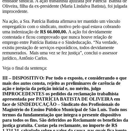
entidade sindical. A ação trabalhista ajuizada por Patrícia Batista de
Oliveira, filha da ex-presidente (Maria Lindalva Batista), foi julgada
improcedente.
Na ação, a Sra. Patrícia Batista afirmava ter mantido um vínculo
empregatício com o sindicato, motivo pelo qual estava cobrando
uma indenização de
R$ 66.000,00.
A ação foi devidamente
contestada e ficou comprovado que nunca houve relação de
emprego entre Patrícia Batista e o Sindeducação. “Na verdade,
existiu prestação de serviços esporádicos, todos devidamente
remunerados. Mais uma vez se fez justiça”, conclui o assessor
jurídico, Antônio Carlos.
Veja o final da sentença:
III – DISPOSITIVO: Por todo o exposto, e considerando o que
mais dos autos consta, rejeito as preliminares de carência de
ação e inépcia da petição inicial e, no mérito, julgo
IMPROCEDENTES os pedidos da reclamação trabalhista
apresentada por PATRÍCIA BATISTA DE OLIVEIRA em
face de SINDEDUCAÇÃO – Sindicato dos Profissionais do
Magistério do Ensino Público Municipal de São Luís. Tudo nos
termos da fundamentação que integra o presente dispositivo
para todos os fins. São deferidos ao Reclamante os benefícios da
justiça gratuita. Custas pela reclamante, no importe de R$
1.324,24, calculado sobre o valor da causa, nas quais fica isento