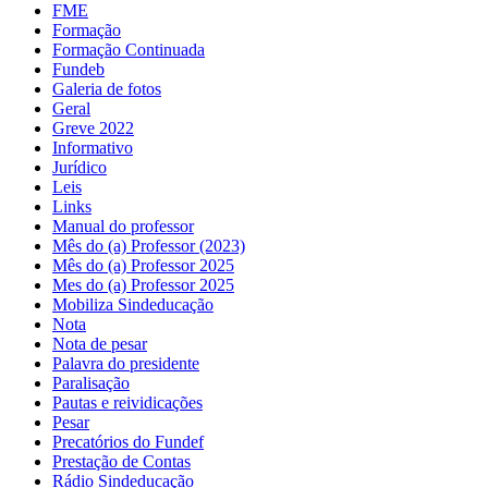
FME
Formação
Formação Continuada
Fundeb
Galeria de fotos
Geral
Greve 2022
Informativo
Jurídico
Leis
Links
Manual do professor
Mês do (a) Professor (2023)
Mês do (a) Professor 2025
Mes do (a) Professor 2025
Mobiliza Sindeducação
Nota
Nota de pesar
Palavra do presidente
Paralisação
Pautas e reividicações
Pesar
Precatórios do Fundef
Prestação de Contas
Rádio Sindeducação