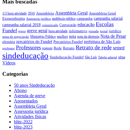
Mais buscadas
Assembleia Geral
Assembleia Geral
1/3 hora atividade
2016
Assembleia
campanha salarial
Extraordinária
campanha
audiência pública
Assessoria jurídica
Escolas
educação
campanha salarial 2018
Convocação
comunicado
Fundef
greve geral
juridico
informativo
hora atividade
greve
jornada
jornal
Nota de Pesar
nota
Ministério Público
mulher
nota da diretoria
mesa de negociação
precatórios do Fundef
prefeitura de São Luís
plenária
Precatórios Fundef
Retrato de rede
Professores
semed
Rede
Retrato
reajuste
professor
sindeducação
Sindeducação Fundef
São Luís
ufma
Tabela salarial
Vídeos
Categorias
50 anos Sindeducação
Abono
Agenda de greve
Aposentados
Assembleia Geral
Assessoria jurídica
Atividades físicas
blitz-2022
blitz-2023