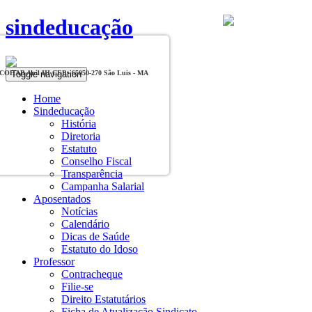
sindeducação
Toggle navigation
, COHAB Anil III CEP - 65050-270 São Luis - MA
Home
Sindeducação
História
Diretoria
Estatuto
Conselho Fiscal
Transparência
Campanha Salarial
Aposentados
Notícias
Calendário
Dicas de Saúde
Estatuto do Idoso
Professor
Contracheque
Filie-se
Direito Estatutários
Ficha de Atualização Sindicato