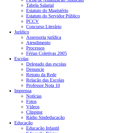
Tabela Salarial
Estatuto do Magistério
Estatuto do Servidor Público
PCCV
Concurso Literário
Jurídico
Assessoria jurídica
Atendimento
Processos
Férias Coletivas 2005
Escolas
Delegado das escolas
Denuncie
Retrato da Rede
Relação das Escolas
Professor Nota 10
Imprensa
Notícias
Fotos
Vídeos
Clipping
Rádio Sindeducação
Educação
Educação Infantil