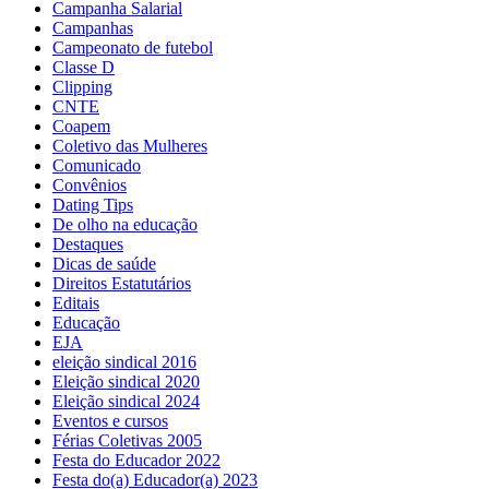
Campanha Salarial
Campanhas
Campeonato de futebol
Classe D
Clipping
CNTE
Coapem
Coletivo das Mulheres
Comunicado
Convênios
Dating Tips
De olho na educação
Destaques
Dicas de saúde
Direitos Estatutários
Editais
Educação
EJA
eleição sindical 2016
Eleição sindical 2020
Eleição sindical 2024
Eventos e cursos
Férias Coletivas 2005
Festa do Educador 2022
Festa do(a) Educador(a) 2023