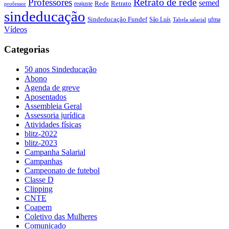
Retrato de rede
Professores
semed
Rede
Retrato
reajuste
professor
sindeducação
Sindeducação Fundef
São Luís
ufma
Tabela salarial
Vídeos
Categorias
50 anos Sindeducação
Abono
Agenda de greve
Aposentados
Assembleia Geral
Assessoria jurídica
Atividades físicas
blitz-2022
blitz-2023
Campanha Salarial
Campanhas
Campeonato de futebol
Classe D
Clipping
CNTE
Coapem
Coletivo das Mulheres
Comunicado