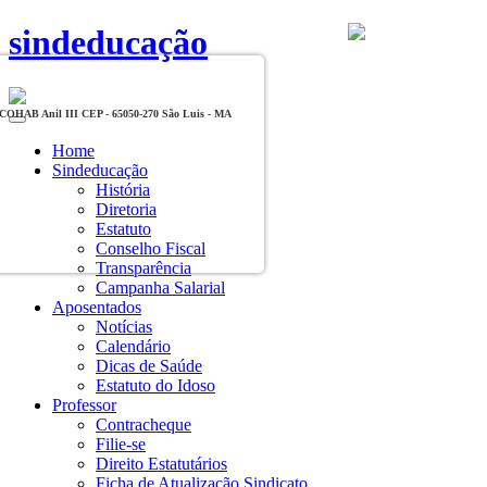
sindeducação
, COHAB Anil III CEP - 65050-270 São Luis - MA
Toggle
navigation
Home
Sindeducação
História
Diretoria
Estatuto
Conselho Fiscal
Transparência
Campanha Salarial
Aposentados
Notícias
Calendário
Dicas de Saúde
Estatuto do Idoso
Professor
Contracheque
Filie-se
Direito Estatutários
Ficha de Atualização Sindicato