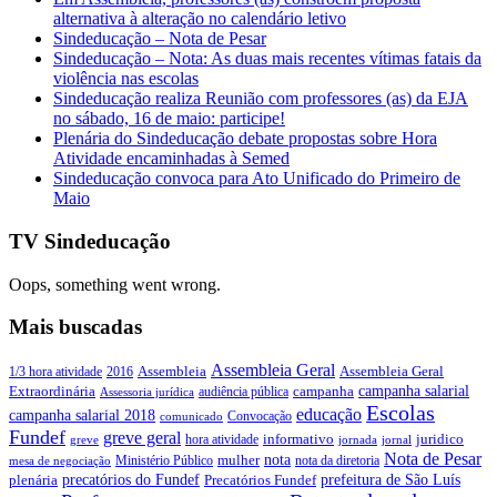
alternativa à alteração no calendário letivo
Sindeducação – Nota de Pesar
Sindeducação – Nota: As duas mais recentes vítimas fatais da
violência nas escolas
Sindeducação realiza Reunião com professores (as) da EJA
no sábado, 16 de maio: participe!
Plenária do Sindeducação debate propostas sobre Hora
Atividade encaminhadas à Semed
Sindeducação convoca para Ato Unificado do Primeiro de
Maio
TV Sindeducação
Oops, something went wrong.
Mais buscadas
Assembleia Geral
Assembleia Geral
1/3 hora atividade
2016
Assembleia
campanha salarial
Extraordinária
campanha
audiência pública
Assessoria jurídica
Escolas
educação
campanha salarial 2018
Convocação
comunicado
Fundef
greve geral
juridico
informativo
hora atividade
greve
jornada
jornal
Nota de Pesar
nota
Ministério Público
mulher
nota da diretoria
mesa de negociação
precatórios do Fundef
prefeitura de São Luís
plenária
Precatórios Fundef