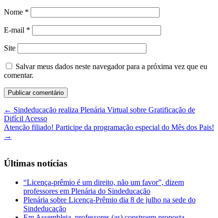
Nome
*
E-mail
*
Site
Salvar meus dados neste navegador para a próxima vez que eu
comentar.
←
Sindeducação realiza Plenária Virtual sobre Gratificação de
Difícil Acesso
Atenção filiado! Participe da programação especial do Mês dos Pais!
→
Últimas notícias
“Licença-prêmio é um direito, não um favor”, dizem
professores em Plenária do Sindeducação
Plenária sobre Licença-Prêmio dia 8 de julho na sede do
Sindeducação
Em Assembleia, professores (as) constroem proposta