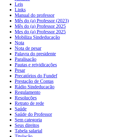
Leis
Links
Manual do professor
Mês do (a) Professor (2023)
Mês do (a) Professor 2025
Mes do (a) Professor 2025
Mobiliza Sindeducação
Nota
Nota de pesar
Palavra do presidente
Paralisação
Pautas e reividicações
Pesar
Precatórios do Fundef
Prestação de Contas
Rádio Sindeducação
Regulamento
Resoluções
Retrato de rede
Saúde
Saúde do Professor
Sem categoria
Seus direitos
Tabela salarial
Titulação