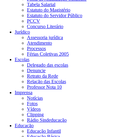
Tabela Salarial
Estatuto do Magistério
Estatuto do Servidor Público
PCCV
Concurso Literário
Jurídico
Assessoria jurídica
Atendimento
Processos
Férias Coletivas 2005
Escolas
Delegado das escolas
Denuncie
Retrato da Rede
Relação das Escolas
Professor Nota 10
Imprensa
Notícias
Fotos
Vídeos
Clipping
Rádio Sindeducação
Educação
Educação Infantil
Educação Básica