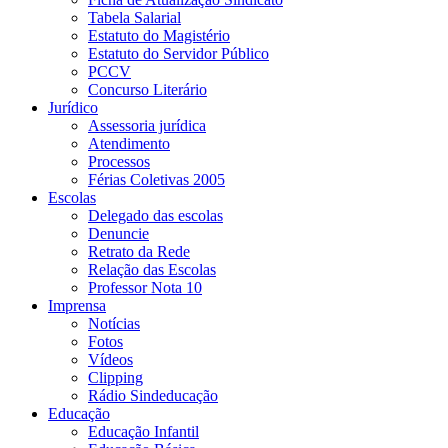
Tabela Salarial
Estatuto do Magistério
Estatuto do Servidor Público
PCCV
Concurso Literário
Jurídico
Assessoria jurídica
Atendimento
Processos
Férias Coletivas 2005
Escolas
Delegado das escolas
Denuncie
Retrato da Rede
Relação das Escolas
Professor Nota 10
Imprensa
Notícias
Fotos
Vídeos
Clipping
Rádio Sindeducação
Educação
Educação Infantil