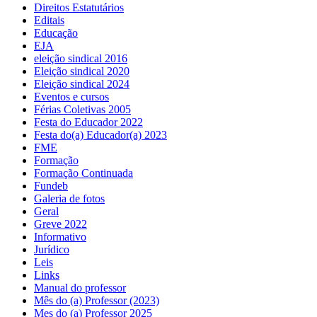
Direitos Estatutários
Editais
Educação
EJA
eleição sindical 2016
Eleição sindical 2020
Eleição sindical 2024
Eventos e cursos
Férias Coletivas 2005
Festa do Educador 2022
Festa do(a) Educador(a) 2023
FME
Formação
Formação Continuada
Fundeb
Galeria de fotos
Geral
Greve 2022
Informativo
Jurídico
Leis
Links
Manual do professor
Mês do (a) Professor (2023)
Mes do (a) Professor 2025