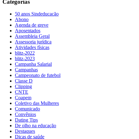
Categorias
50 anos Sindeducação
Abono
Agenda de greve
Aposentados
Assembleia Geral
Assessoria jurídica
Atividades físicas
blitz-2022
blitz-2023
Campanha Salarial
Campanhas
Campeonato de futebol
Classe D
Clipping
CNTE
Coapem
Coletivo das Mulheres
Comunicado
Convênios
Dating Tips
De olho na educação
Destaques
Dicas de saúde