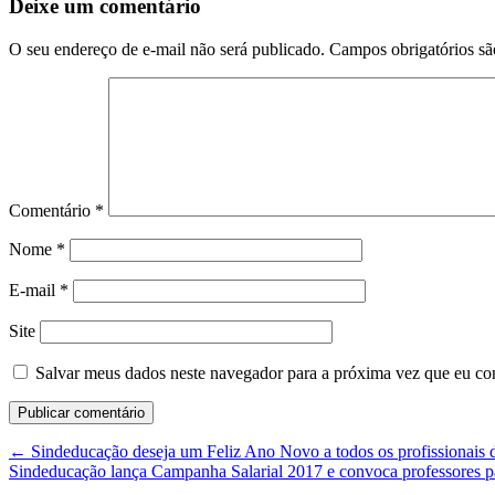
Deixe um comentário
O seu endereço de e-mail não será publicado.
Campos obrigatórios s
Comentário
*
Nome
*
E-mail
*
Site
Salvar meus dados neste navegador para a próxima vez que eu co
←
Sindeducação deseja um Feliz Ano Novo a todos os profissionais d
Sindeducação lança Campanha Salarial 2017 e convoca professores pa