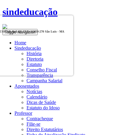
sindeducação
Toggle navigation
, COHAB Anil III CEP - 65050-270 São Luis - MA
Home
Sindeducação
História
Diretoria
Estatuto
Conselho Fiscal
Transparência
Campanha Salarial
Aposentados
Notícias
Calendário
Dicas de Saúde
Estatuto do Idoso
Professor
Contracheque
Filie-se
Direito Estatutários
Ficha de Atualização Sindicato