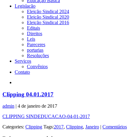
Educação Básica
Legislação
Eleição Sindical 2024
Eleição Sindical 2020
Eleição Sindical 2016
Editais
Direitos
Leis
Pareceres
portarias
Resoluções
Serviços
Convênios
Contato
Clipping 04.01.2017
admin
|
4 de janeiro de 2017
CLIPPING SINDEDUCACAO-04-01-2017
Categories:
Clipping
Tags:
2017
,
Clipping
,
Janeiro
|
Comentários