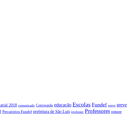
Escolas
Fundef
greve
educação
arial 2018
Convocação
comunicado
greve
Professores
f
prefeitura de São Luís
Precatórios Fundef
reajuste
professor