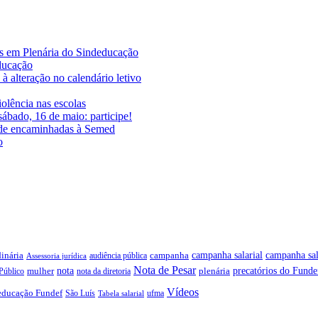
es em Plenária do Sindeducação
educação
à alteração no calendário letivo
iolência nas escolas
ábado, 16 de maio: participe!
ade encaminhadas à Semed
o
campanha salarial
inária
campanha sal
campanha
audiência pública
Assessoria jurídica
Nota de Pesar
precatórios do Funde
nota
plenária
Público
mulher
nota da diretoria
Vídeos
educação Fundef
São Luís
ufma
Tabela salarial