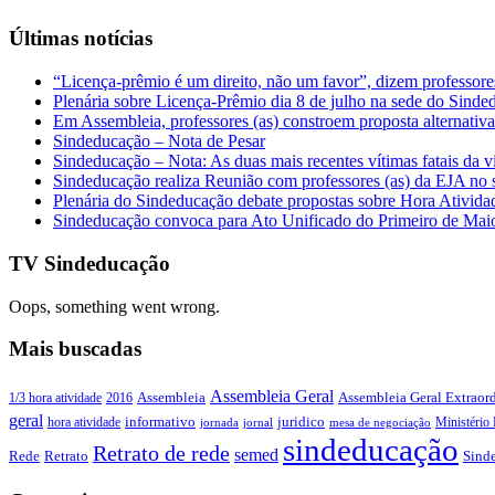
Últimas notícias
“Licença-prêmio é um direito, não um favor”, dizem professor
Plenária sobre Licença-Prêmio dia 8 de julho na sede do Sind
Em Assembleia, professores (as) constroem proposta alternativa 
Sindeducação – Nota de Pesar
Sindeducação – Nota: As duas mais recentes vítimas fatais da v
Sindeducação realiza Reunião com professores (as) da EJA no s
Plenária do Sindeducação debate propostas sobre Hora Ativid
Sindeducação convoca para Ato Unificado do Primeiro de Mai
TV Sindeducação
Oops, something went wrong.
Mais buscadas
Assembleia Geral
Assembleia Geral Extraord
1/3 hora atividade
2016
Assembleia
geral
juridico
informativo
Ministério 
hora atividade
jornada
jornal
mesa de negociação
sindeducação
Retrato de rede
semed
Sind
Rede
Retrato