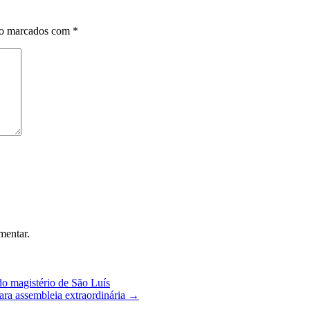
ão marcados com
*
mentar.
o magistério de São Luís
ra assembleia extraordinária
→