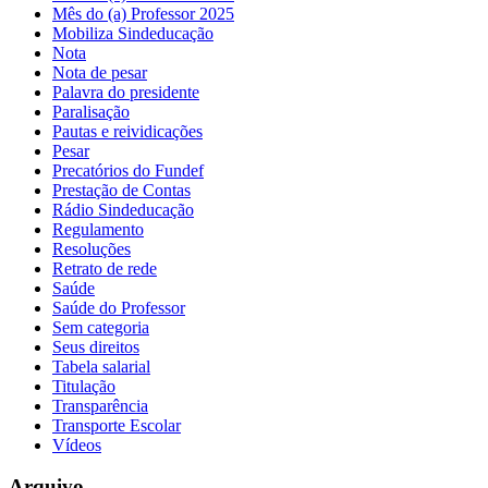
Mês do (a) Professor 2025
Mobiliza Sindeducação
Nota
Nota de pesar
Palavra do presidente
Paralisação
Pautas e reividicações
Pesar
Precatórios do Fundef
Prestação de Contas
Rádio Sindeducação
Regulamento
Resoluções
Retrato de rede
Saúde
Saúde do Professor
Sem categoria
Seus direitos
Tabela salarial
Titulação
Transparência
Transporte Escolar
Vídeos
Arquivo