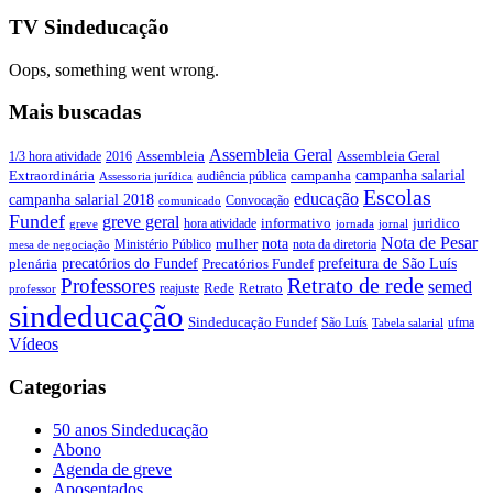
TV Sindeducação
Oops, something went wrong.
Mais buscadas
Assembleia Geral
Assembleia Geral
1/3 hora atividade
2016
Assembleia
campanha salarial
Extraordinária
campanha
audiência pública
Assessoria jurídica
Escolas
educação
campanha salarial 2018
Convocação
comunicado
Fundef
greve geral
juridico
informativo
hora atividade
greve
jornada
jornal
Nota de Pesar
nota
Ministério Público
mulher
nota da diretoria
mesa de negociação
precatórios do Fundef
prefeitura de São Luís
plenária
Precatórios Fundef
Retrato de rede
Professores
semed
Rede
Retrato
reajuste
professor
sindeducação
Sindeducação Fundef
São Luís
ufma
Tabela salarial
Vídeos
Categorias
50 anos Sindeducação
Abono
Agenda de greve
Aposentados