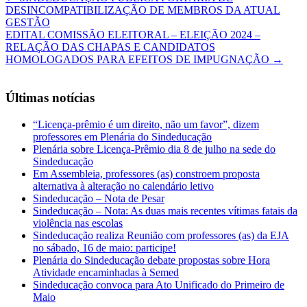
DESINCOMPATIBILIZAÇÃO DE MEMBROS DA ATUAL
GESTÃO
EDITAL COMISSÃO ELEITORAL – ELEIÇÃO 2024 –
RELAÇÃO DAS CHAPAS E CANDIDATOS
HOMOLOGADOS PARA EFEITOS DE IMPUGNAÇÃO
→
Últimas notícias
“Licença-prêmio é um direito, não um favor”, dizem
professores em Plenária do Sindeducação
Plenária sobre Licença-Prêmio dia 8 de julho na sede do
Sindeducação
Em Assembleia, professores (as) constroem proposta
alternativa à alteração no calendário letivo
Sindeducação – Nota de Pesar
Sindeducação – Nota: As duas mais recentes vítimas fatais da
violência nas escolas
Sindeducação realiza Reunião com professores (as) da EJA
no sábado, 16 de maio: participe!
Plenária do Sindeducação debate propostas sobre Hora
Atividade encaminhadas à Semed
Sindeducação convoca para Ato Unificado do Primeiro de
Maio