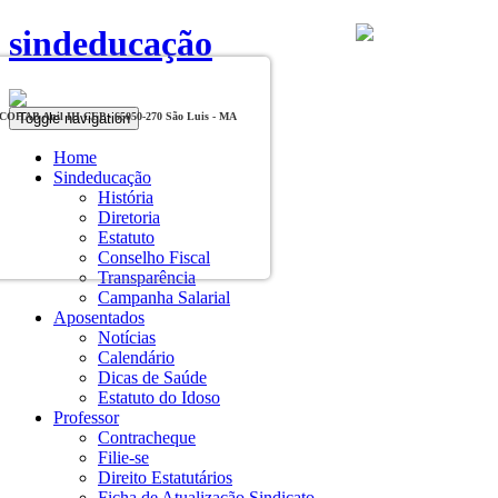
sindeducação
Toggle navigation
, COHAB Anil III CEP - 65050-270 São Luis - MA
Home
Sindeducação
História
Diretoria
Estatuto
Conselho Fiscal
Transparência
Campanha Salarial
Aposentados
Notícias
Calendário
Dicas de Saúde
Estatuto do Idoso
Professor
Contracheque
Filie-se
Direito Estatutários
Ficha de Atualização Sindicato