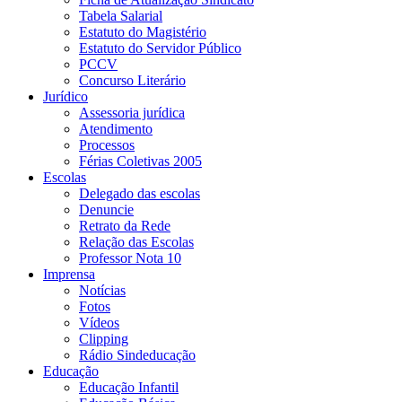
Tabela Salarial
Estatuto do Magistério
Estatuto do Servidor Público
PCCV
Concurso Literário
Jurídico
Assessoria jurídica
Atendimento
Processos
Férias Coletivas 2005
Escolas
Delegado das escolas
Denuncie
Retrato da Rede
Relação das Escolas
Professor Nota 10
Imprensa
Notícias
Fotos
Vídeos
Clipping
Rádio Sindeducação
Educação
Educação Infantil