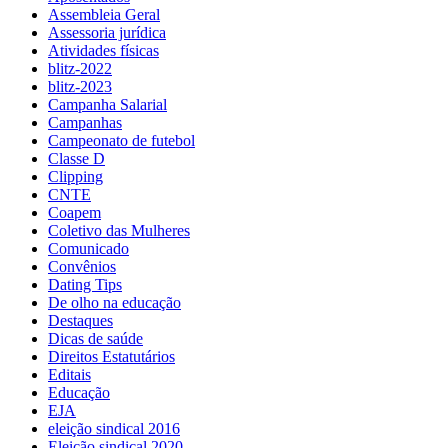
Assembleia Geral
Assessoria jurídica
Atividades físicas
blitz-2022
blitz-2023
Campanha Salarial
Campanhas
Campeonato de futebol
Classe D
Clipping
CNTE
Coapem
Coletivo das Mulheres
Comunicado
Convênios
Dating Tips
De olho na educação
Destaques
Dicas de saúde
Direitos Estatutários
Editais
Educação
EJA
eleição sindical 2016
Eleição sindical 2020