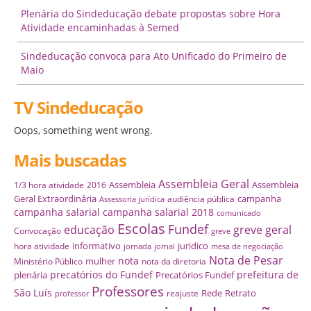
Plenária do Sindeducação debate propostas sobre Hora
Atividade encaminhadas à Semed
Sindeducação convoca para Ato Unificado do Primeiro de
Maio
TV Sindeducação
Oops, something went wrong.
Mais buscadas
Assembleia Geral
Assembleia
Assembleia
1/3 hora atividade
2016
Geral Extraordinária
campanha
audiência pública
Assessoria jurídica
campanha salarial
campanha salarial 2018
comunicado
Escolas
Fundef
educação
greve geral
Convocação
greve
informativo
juridico
hora atividade
jornada
jornal
mesa de negociação
Nota de Pesar
nota
mulher
Ministério Público
nota da diretoria
precatórios do Fundef
prefeitura de
plenária
Precatórios Fundef
Professores
São Luís
Rede
Retrato
reajuste
professor