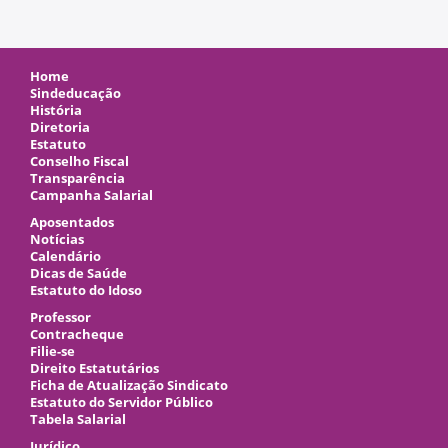
Home
Sindeducação
História
Diretoria
Estatuto
Conselho Fiscal
Transparência
Campanha Salarial
Aposentados
Notícias
Calendário
Dicas de Saúde
Estatuto do Idoso
Professor
Contracheque
Filie-se
Direito Estatutários
Ficha de Atualização Sindicato
Estatuto do Servidor Público
Tabela Salarial
Jurídico