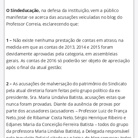
O Sindeducação,
na defesa da instituição, vem a público
manifestar-se acerca das acusações veiculadas no blog do
Professor Correia, esclarecendo que:
1 –
Não existe nenhuma prestação de contas em atraso, na
medida em que as contas de 2013, 2014 e 2015 foram
devidamente aprovadas pela categoria, em assembleias
gerais. As contas de 2016 só poderão ser objeto de apreciação
após o final da atual gestão;
2 –
As acusações de malversação do patrimônio do Sindicato
pela atual diretoria foram feitas pelo grupo político da ex-
presidente, Sra. Maria Lindalva Batista, acusações estas que
nunca foram provadas. Diante da ausência de provas por
parte dos acusadores (acusadores – Professor Luiz de França
Neto, José de Ribamar Costa Neto, Sérgio Henrique Ribeiro e
Edjanes Maria da Conceição Ferreira Batista – todos do grupo
da professora Maria Lindalva Batista), a Delegada responsável
pelo Inquérito Policial citado na página do blog convocou todos