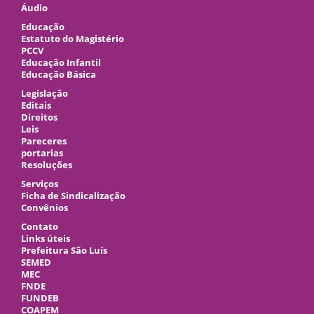
Áudio
Educação
Estatuto do Magistério
PCCV
Educação Infantil
Educação Básica
Legislação
Editais
Direitos
Leis
Pareceres
portarias
Resoluções
Serviços
Ficha de Sindicalização
Convênios
Contato
Links úteis
Prefeitura São Luís
SEMED
MEC
FNDE
FUNDEB
COAPEM