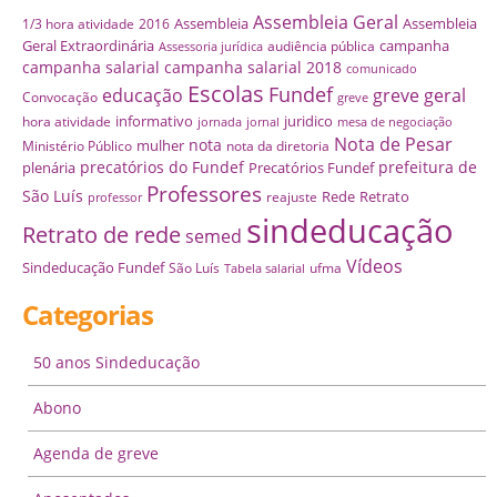
Assembleia Geral
Assembleia
Assembleia
1/3 hora atividade
2016
Geral Extraordinária
campanha
audiência pública
Assessoria jurídica
campanha salarial
campanha salarial 2018
comunicado
Escolas
Fundef
educação
greve geral
Convocação
greve
informativo
juridico
hora atividade
jornada
jornal
mesa de negociação
Nota de Pesar
nota
mulher
Ministério Público
nota da diretoria
precatórios do Fundef
prefeitura de
plenária
Precatórios Fundef
Professores
São Luís
Rede
Retrato
reajuste
professor
sindeducação
Retrato de rede
semed
Vídeos
Sindeducação Fundef
São Luís
ufma
Tabela salarial
Categorias
50 anos Sindeducação
Abono
Agenda de greve