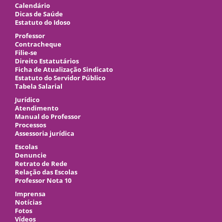
Calendário
Dicas de Saúde
Estatuto do Idoso
Professor
Contracheque
Filie-se
Direito Estatutários
Ficha de Atualização Sindicato
Estatuto do Servidor Público
Tabela Salarial
Jurídico
Atendimento
Manual do Professor
Processos
Assessoria jurídica
Escolas
Denuncie
Retrato de Rede
Relação das Escolas
Professor Nota 10
Imprensa
Notícias
Fotos
Vídeos