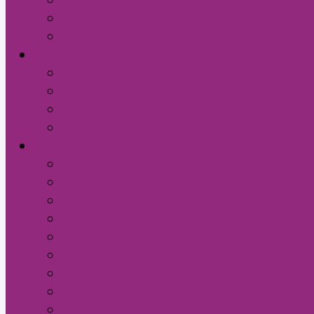
Transparência
Campanha Salarial
Aposentados
Notícias
Calendário
Dicas de Saúde
Estatuto do Idoso
Professor
Contracheque
Filie-se
Direito Estatutários
Ficha de Atualização Sindicato
Tabela Salarial
Estatuto do Magistério
Estatuto do Servidor Público
PCCV
Concurso Literário