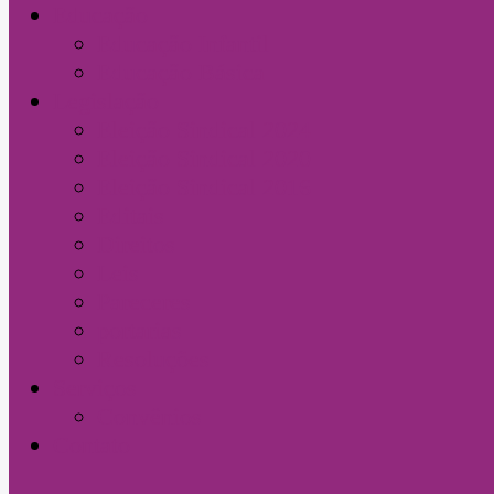
Educação
Educação Infantil
Educação Básica
Legislação
Eleição Sindical 2024
Eleição Sindical 2020
Eleição Sindical 2016
Editais
Direitos
Leis
Pareceres
portarias
Resoluções
Serviços
Convênios
Contato