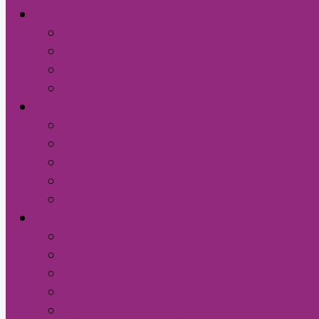
Jurídico
Assessoria jurídica
Atendimento
Processos
Férias Coletivas 2005
Escolas
Delegado das escolas
Denuncie
Retrato da Rede
Relação das Escolas
Professor Nota 10
Imprensa
Notícias
Fotos
Vídeos
Clipping
Rádio Sindeducação