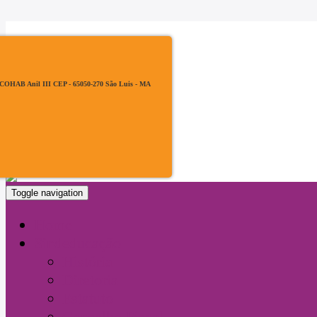
, COHAB Anil III CEP - 65050-270 São Luis - MA
Toggle navigation
Home
Sindeducação
História
Diretoria
Estatuto
Conselho Fiscal