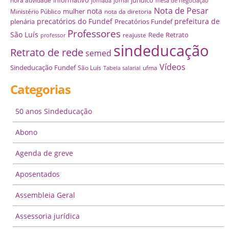
informativo
juridico
hora atividade
jornada
jornal
mesa de negociação
Nota de Pesar
nota
mulher
Ministério Público
nota da diretoria
precatórios do Fundef
prefeitura de
plenária
Precatórios Fundef
Professores
São Luís
Rede
Retrato
reajuste
professor
sindeducação
Retrato de rede
semed
Vídeos
Sindeducação Fundef
São Luís
ufma
Tabela salarial
Categorias
50 anos Sindeducação
Abono
Agenda de greve
Aposentados
Assembleia Geral
Assessoria jurídica