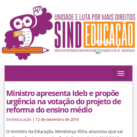
Filiado à:
Toggle
navigat
Ministro apresenta Ideb e propõe
urgência na votação do projeto de
reforma do ensino médio
Sindeducação
|
12 de setembro de 2016
O ministro da Educação, Mendonça Filho, anunciou que vai