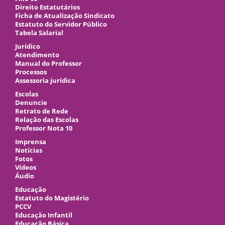
Direito Estatutários
Ficha de Atualização Sindicato
Estatuto do Servidor Público
Tabela Salarial
Jurídico
Atendimento
Manual do Professor
Processos
Assessoria jurídica
Escolas
Denuncie
Retrato de Rede
Relação das Escolas
Professor Nota 10
Imprensa
Notícias
Fotos
Vídeos
Áudio
Educação
Estatuto do Magistério
PCCV
Educação Infantil
Educação Básica