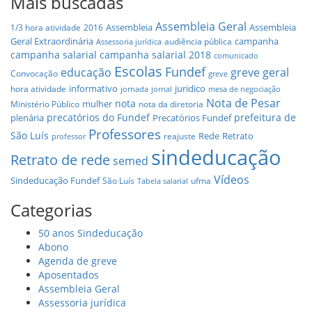
Mais buscadas
Assembleia Geral
Assembleia
Assembleia
1/3 hora atividade
2016
Geral Extraordinária
campanha
audiência pública
Assessoria jurídica
campanha salarial
campanha salarial 2018
comunicado
Escolas
Fundef
educação
greve geral
Convocação
greve
informativo
juridico
hora atividade
jornada
jornal
mesa de negociação
Nota de Pesar
nota
mulher
Ministério Público
nota da diretoria
precatórios do Fundef
prefeitura de
plenária
Precatórios Fundef
Professores
São Luís
Rede
Retrato
reajuste
professor
sindeducação
Retrato de rede
semed
Vídeos
Sindeducação Fundef
São Luís
ufma
Tabela salarial
Categorias
50 anos Sindeducação
Abono
Agenda de greve
Aposentados
Assembleia Geral
Assessoria jurídica