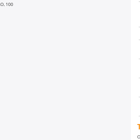
O, 100
O