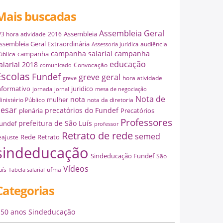
Mais buscadas
Assembleia Geral
Assembleia
/3 hora atividade
2016
ssembleia Geral Extraordinária
audiência
Assessoria jurídica
campanha salarial
campanha
campanha
ública
educação
alarial 2018
Convocação
comunicado
Escolas
Fundef
greve geral
hora atividade
greve
nformativo
juridico
jornada
jornal
mesa de negociação
Nota de
nota
mulher
inistério Público
nota da diretoria
esar
precatórios do Fundef
plenária
Precatórios
Professores
prefeitura de São Luís
undef
professor
Retrato de rede
semed
Rede
Retrato
eajuste
sindeducação
Sindeducação Fundef
São
Vídeos
uís
ufma
Tabela salarial
Categorias
50 anos Sindeducação