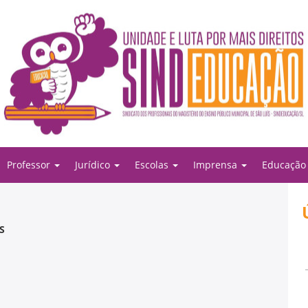
Professor
Jurídico
Escolas
Imprensa
Educaçã
S