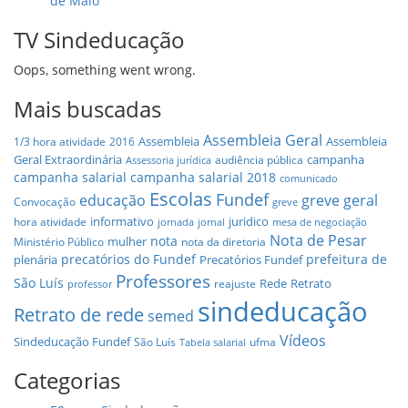
de Maio
TV Sindeducação
Oops, something went wrong.
Mais buscadas
Assembleia Geral
Assembleia
Assembleia
1/3 hora atividade
2016
Geral Extraordinária
campanha
audiência pública
Assessoria jurídica
campanha salarial
campanha salarial 2018
comunicado
Escolas
Fundef
educação
greve geral
Convocação
greve
informativo
juridico
hora atividade
jornada
jornal
mesa de negociação
Nota de Pesar
nota
mulher
Ministério Público
nota da diretoria
precatórios do Fundef
prefeitura de
plenária
Precatórios Fundef
Professores
São Luís
Rede
Retrato
reajuste
professor
sindeducação
Retrato de rede
semed
Vídeos
Sindeducação Fundef
São Luís
ufma
Tabela salarial
Categorias