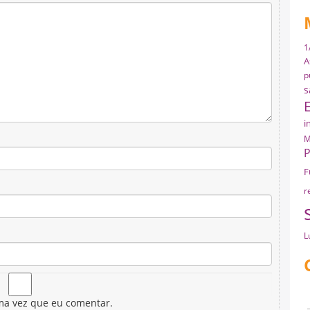
1
A
p
s
i
M
P
F
r
L
ma vez que eu comentar.