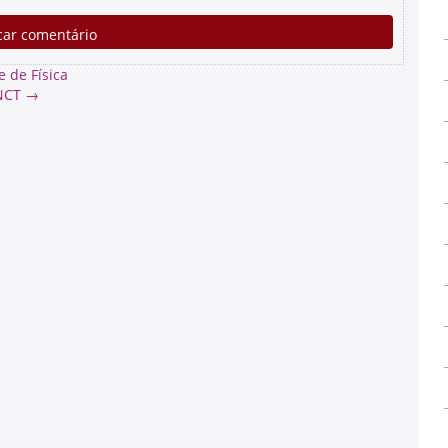
 de Física
SNCT
→