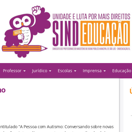
Professor
Jurídico
Escolas
Imprensa
Educaçã
mo
s intitulado “A Pessoa com Autismo: Conversando sobre novas