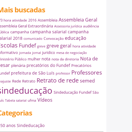
Mais buscadas
Assembleia Geral
Assembleia
/3 hora atividade
2016
ssembleia Geral Extraordinária
audiência
Assessoria jurídica
campanha salarial
campanha
campanha
ública
educação
alarial 2018
Convocação
comunicado
Escolas
Fundef
greve geral
hora atividade
greve
nformativo
juridico
jornada
jornal
mesa de negociação
Nota de
nota
mulher
inistério Público
nota da diretoria
esar
precatórios do Fundef
plenária
Precatórios
Professores
prefeitura de São Luís
undef
professor
Retrato de rede
semed
Rede
Retrato
eajuste
sindeducação
Sindeducação Fundef
São
Vídeos
uís
ufma
Tabela salarial
Categorias
50 anos Sindeducação