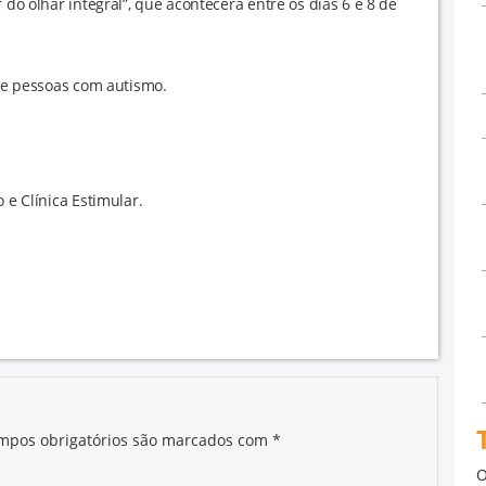
 do olhar integral”, que acontecerá entre os dias 6 e 8 de
 de pessoas com autismo.
 e Clínica Estimular.
mpos obrigatórios são marcados com
*
O