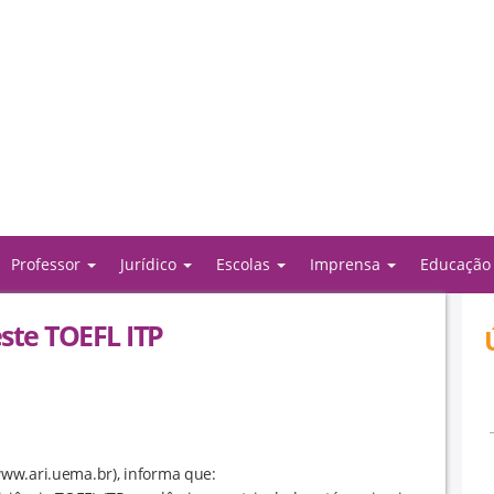
Professor
Jurídico
Escolas
Imprensa
Educaçã
ste TOEFL ITP
ww.ari.uema.br), informa que: