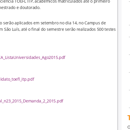
iciência TOEFL ITP, acadêmicos matriculados até o primeiro
mestrado e doutorado.
ção serão aplicados em setembro no dia 14, no Campus de
 São Luís, até o final do semestre serão realizados 500 testes
_CA_ListaUniversidades_Ago2015.pdf
dato_toefl_itp.pdf
ital_n23_2015_Demanda_2_2015.pdf
O