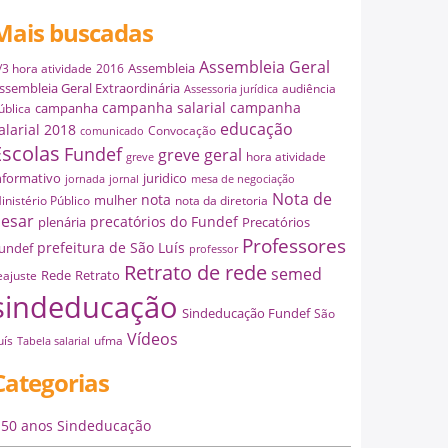
Mais buscadas
Assembleia Geral
Assembleia
/3 hora atividade
2016
ssembleia Geral Extraordinária
audiência
Assessoria jurídica
campanha salarial
campanha
campanha
ública
educação
alarial 2018
Convocação
comunicado
Escolas
Fundef
greve geral
hora atividade
greve
nformativo
juridico
jornada
jornal
mesa de negociação
Nota de
nota
mulher
inistério Público
nota da diretoria
esar
precatórios do Fundef
plenária
Precatórios
Professores
prefeitura de São Luís
undef
professor
Retrato de rede
semed
Rede
Retrato
eajuste
sindeducação
Sindeducação Fundef
São
Vídeos
uís
ufma
Tabela salarial
Categorias
50 anos Sindeducação