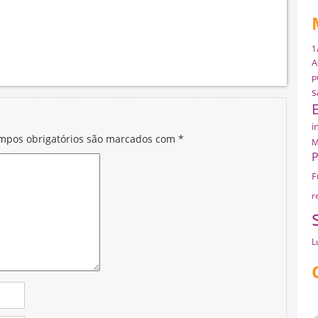
1
A
p
s
i
mpos obrigatórios são marcados com
*
M
P
F
r
L