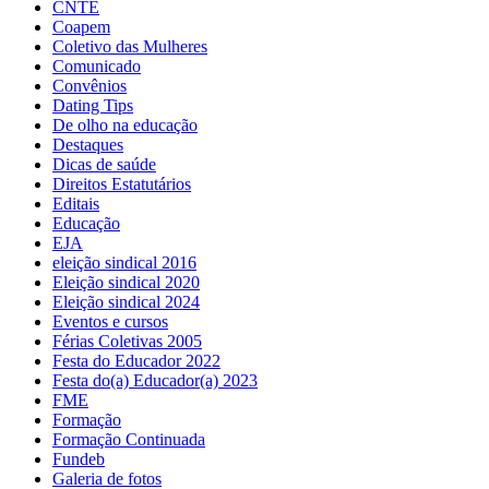
CNTE
Coapem
Coletivo das Mulheres
Comunicado
Convênios
Dating Tips
De olho na educação
Destaques
Dicas de saúde
Direitos Estatutários
Editais
Educação
EJA
eleição sindical 2016
Eleição sindical 2020
Eleição sindical 2024
Eventos e cursos
Férias Coletivas 2005
Festa do Educador 2022
Festa do(a) Educador(a) 2023
FME
Formação
Formação Continuada
Fundeb
Galeria de fotos