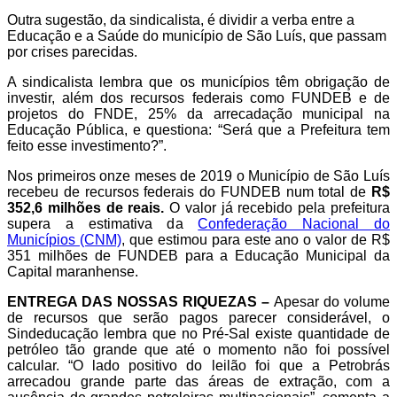
Outra sugestão, da sindicalista, é dividir a verba entre a
Educação e a Saúde do município de São Luís, que passam
por crises parecidas.
A sindicalista lembra que os municípios têm obrigação de
investir, além dos recursos federais como FUNDEB e de
projetos do FNDE, 25% da arrecadação municipal na
Educação Pública, e questiona: “Será que a Prefeitura tem
feito esse investimento?”.
Nos primeiros
onze
meses de 2019 o Município de São Luís
recebeu de recursos federais do FUNDEB num total de
R$
352,6
milhões de reais.
O valor já recebido pela prefeitura
supera a estimativa d
a
Confederação Nacional do
Municípios (CNM)
,
que estimou para
este ano o valor de R$
351 milhões de FUNDEB para a Educação Municipal da
Capital maranhense.
ENTREGA DAS NOSSAS RIQUEZAS –
Apesar do volume
de recursos que serão pagos parecer considerável, o
Sindeducação lembra que no Pré-Sal existe quantidade de
petróleo tão grande que até o momento não foi possível
calcular. “O lado positivo do leilão foi que a Petrobrás
arrecadou grande parte das áreas de extração, com a