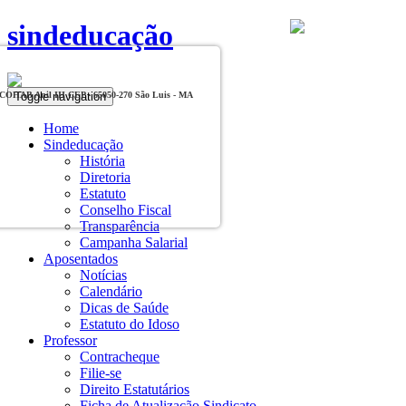
sindeducação
Toggle navigation
, COHAB Anil III CEP - 65050-270 São Luis - MA
Home
Sindeducação
História
Diretoria
Estatuto
Conselho Fiscal
Transparência
Campanha Salarial
Aposentados
Notícias
Calendário
Dicas de Saúde
Estatuto do Idoso
Professor
Contracheque
Filie-se
Direito Estatutários
Ficha de Atualização Sindicato