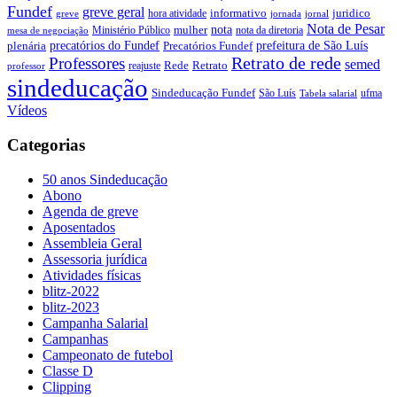
Fundef
greve geral
juridico
informativo
hora atividade
greve
jornada
jornal
Nota de Pesar
nota
Ministério Público
mulher
nota da diretoria
mesa de negociação
precatórios do Fundef
prefeitura de São Luís
plenária
Precatórios Fundef
Retrato de rede
Professores
semed
Rede
Retrato
reajuste
professor
sindeducação
Sindeducação Fundef
São Luís
ufma
Tabela salarial
Vídeos
Categorias
50 anos Sindeducação
Abono
Agenda de greve
Aposentados
Assembleia Geral
Assessoria jurídica
Atividades físicas
blitz-2022
blitz-2023
Campanha Salarial
Campanhas
Campeonato de futebol
Classe D
Clipping