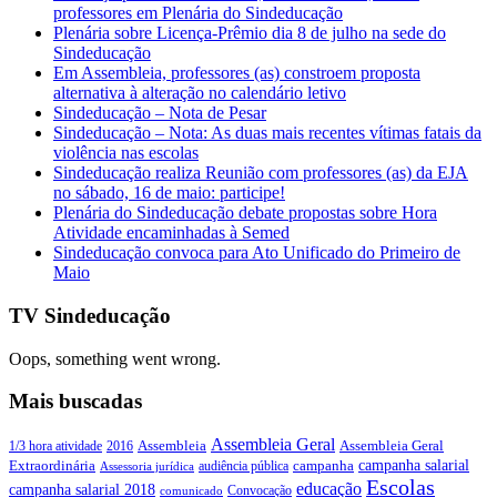
professores em Plenária do Sindeducação
Plenária sobre Licença-Prêmio dia 8 de julho na sede do
Sindeducação
Em Assembleia, professores (as) constroem proposta
alternativa à alteração no calendário letivo
Sindeducação – Nota de Pesar
Sindeducação – Nota: As duas mais recentes vítimas fatais da
violência nas escolas
Sindeducação realiza Reunião com professores (as) da EJA
no sábado, 16 de maio: participe!
Plenária do Sindeducação debate propostas sobre Hora
Atividade encaminhadas à Semed
Sindeducação convoca para Ato Unificado do Primeiro de
Maio
TV Sindeducação
Oops, something went wrong.
Mais buscadas
Assembleia Geral
Assembleia Geral
1/3 hora atividade
2016
Assembleia
campanha salarial
Extraordinária
campanha
audiência pública
Assessoria jurídica
Escolas
educação
campanha salarial 2018
Convocação
comunicado