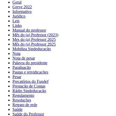
Geral
Greve 2022
Informativo
Jurídico
Leis
Links
Manual do professor
Mês do (a) Professor (2023)
Mes do (a) Professor 2025
Mês do (a) Professor 2025
Mobiliza Sindeducação
Nota
Nota de pesar
Palavra do presidente
Paralisação
Pautas e reividicações
Pesar
Precatórios do Fundef
Prestação de Contas
Rádio Sindeducação
Regulamento
Resoluções
Retrato de rede
Saúde
Saúde do Professor