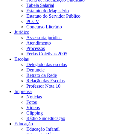
Tabela Salarial
Estatuto do Magistério
Estatuto do Servidor Público
PCCV
Concurso Literário
Jurídico
Assessoria jurídica
Atendimento
Processos
Férias Coletivas 2005
Escolas
Delegado das escolas
Denuncie
Retrato da Rede
Relação das Escolas
Professor Nota 10
Imprensa
Notícias
Fotos
Vídeos
Clipping
Rádio Sindeducação
Educação
Educação Infantil