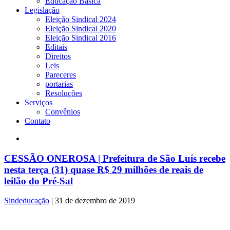
Educação Básica
Legislação
Eleição Sindical 2024
Eleição Sindical 2020
Eleição Sindical 2016
Editais
Direitos
Leis
Pareceres
portarias
Resoluções
Serviços
Convênios
Contato
CESSÃO ONEROSA | Prefeitura de São Luís recebe
nesta terça (31) quase R$ 29 milhões de reais de
leilão do Pré-Sal
Sindeducação
|
31 de dezembro de 2019