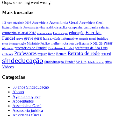
Oops, something went wrong.
Mais buscadas
Assembleia Geral
Assembleia Geral
1/3 hora atividade
2016
Assembleia
campanha salarial
Extraordinária
campanha
audiência pública
Assessoria jurídica
Escolas
educação
campanha salarial 2018
Convocação
comunicado
Fundef
greve geral
juridico
informativo
hora atividade
greve
jornada
jornal
Nota de Pesar
nota
Ministério Público
mulher
nota da diretoria
mesa de negociação
precatórios do Fundef
prefeitura de São Luís
plenária
Precatórios Fundef
Retrato de rede
Professores
semed
Rede
Retrato
reajuste
professor
sindeducação
Sindeducação Fundef
São Luís
ufma
Tabela salarial
Vídeos
Categorias
50 anos Sindeducação
Abono
Agenda de greve
Aposentados
Assembleia Geral
Assessoria jurídica
Atividades físicas