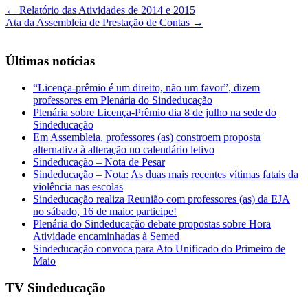
←
Relatório das Atividades de 2014 e 2015
Ata da Assembleia de Prestação de Contas
→
Últimas notícias
“Licença-prêmio é um direito, não um favor”, dizem
professores em Plenária do Sindeducação
Plenária sobre Licença-Prêmio dia 8 de julho na sede do
Sindeducação
Em Assembleia, professores (as) constroem proposta
alternativa à alteração no calendário letivo
Sindeducação – Nota de Pesar
Sindeducação – Nota: As duas mais recentes vítimas fatais da
violência nas escolas
Sindeducação realiza Reunião com professores (as) da EJA
no sábado, 16 de maio: participe!
Plenária do Sindeducação debate propostas sobre Hora
Atividade encaminhadas à Semed
Sindeducação convoca para Ato Unificado do Primeiro de
Maio
TV Sindeducação