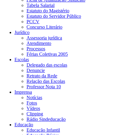
Tabela Salarial
Estatuto do Magistério
Estatuto do Servidor Público
PCCV
Concurso Literário
Jurídico
Assessoria jurídica
Atendimento
Processos
Férias Coletivas 2005
Escolas
Delegado das escolas
Denuncie
Retrato da Rede
Relação das Escolas
Professor Nota 10
Imprensa
Notícias
Fotos
Vídeos
Clipping
Rádio Sindeducação
Educação
Educação Infantil