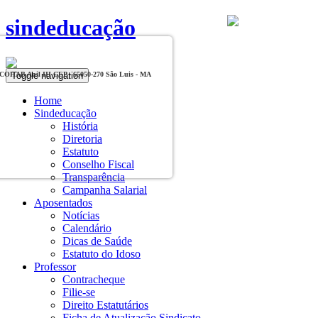
sindeducação
Toggle navigation
, COHAB Anil III CEP - 65050-270 São Luis - MA
Home
Sindeducação
História
Diretoria
Estatuto
Conselho Fiscal
Transparência
Campanha Salarial
Aposentados
Notícias
Calendário
Dicas de Saúde
Estatuto do Idoso
Professor
Contracheque
Filie-se
Direito Estatutários
Ficha de Atualização Sindicato