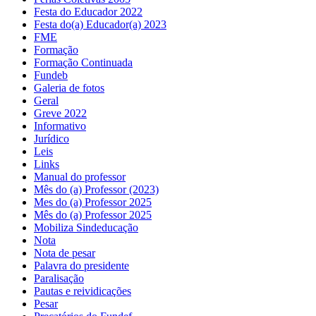
Festa do Educador 2022
Festa do(a) Educador(a) 2023
FME
Formação
Formação Continuada
Fundeb
Galeria de fotos
Geral
Greve 2022
Informativo
Jurídico
Leis
Links
Manual do professor
Mês do (a) Professor (2023)
Mes do (a) Professor 2025
Mês do (a) Professor 2025
Mobiliza Sindeducação
Nota
Nota de pesar
Palavra do presidente
Paralisação
Pautas e reividicações
Pesar