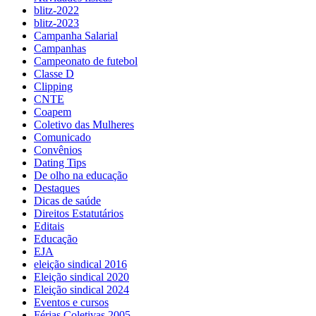
blitz-2022
blitz-2023
Campanha Salarial
Campanhas
Campeonato de futebol
Classe D
Clipping
CNTE
Coapem
Coletivo das Mulheres
Comunicado
Convênios
Dating Tips
De olho na educação
Destaques
Dicas de saúde
Direitos Estatutários
Editais
Educação
EJA
eleição sindical 2016
Eleição sindical 2020
Eleição sindical 2024
Eventos e cursos
Férias Coletivas 2005