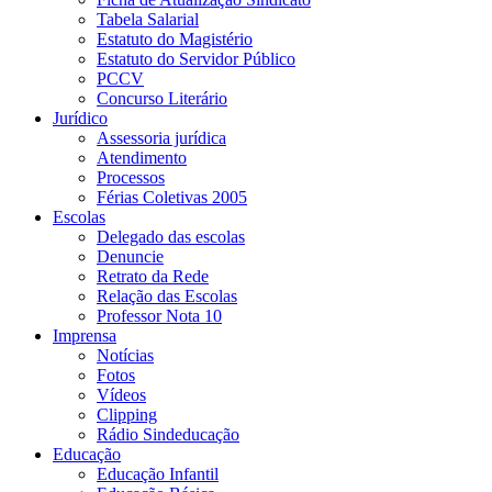
Tabela Salarial
Estatuto do Magistério
Estatuto do Servidor Público
PCCV
Concurso Literário
Jurídico
Assessoria jurídica
Atendimento
Processos
Férias Coletivas 2005
Escolas
Delegado das escolas
Denuncie
Retrato da Rede
Relação das Escolas
Professor Nota 10
Imprensa
Notícias
Fotos
Vídeos
Clipping
Rádio Sindeducação
Educação
Educação Infantil