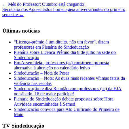
←
Mês do Professor: Outubro está chegando!
Secretaria dos Aposentados homenageia aniversariantes do primeiro
semestre
→
Últimas notícias
“Licença-prêmio é um direito, não um favor”, dizem
professores em Plenária do Sindeducação
Plenária sobre Licença-Prêmio dia 8 de julho na sede do
Sindeducação
Em Assembleia, professores (as) constroem proposta
alternativa à alteração no calendário letivo
Sindeducação – Nota de Pesar
Sindeducação – Nota: As duas mais recentes vítimas fatais da
violência nas escolas
Sindeducação realiza Reunião com professores (as) da EJA
no sábado, 16 de maio: participe!
Plenária do Sindeducação debate propostas sobre Hora
Atividade encaminhadas à Semed
Sindeducação convoca para Ato Unificado do Primeiro de
Maio
TV Sindeducação