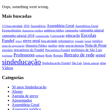
Oops, something went wrong.
Mais buscadas
Assembleia Geral
Assembleia Geral
1/3 hora atividade
2016
Assembleia
campanha salarial
Extraordinária
campanha
audiência pública
Assessoria jurídica
Escolas
educação
campanha salarial 2018
Convocação
comunicado
Fundef
greve geral
juridico
informativo
hora atividade
greve
jornada
jornal
Nota de Pesar
nota
Ministério Público
mulher
nota da diretoria
mesa de negociação
precatórios do Fundef
prefeitura de São Luís
plenária
Precatórios Fundef
Retrato de rede
Professores
semed
Rede
Retrato
reajuste
professor
sindeducação
Sindeducação Fundef
São Luís
ufma
Tabela salarial
Vídeos
Categorias
50 anos Sindeducação
Abono
Agenda de greve
Aposentados
Assembleia Geral
Assessoria jurídica