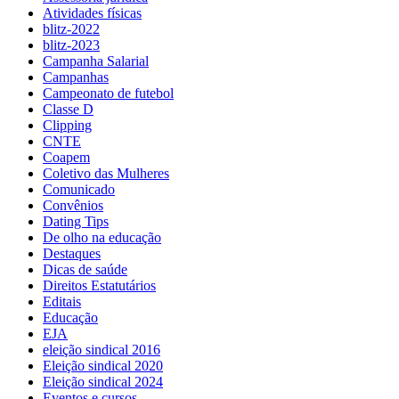
Atividades físicas
blitz-2022
blitz-2023
Campanha Salarial
Campanhas
Campeonato de futebol
Classe D
Clipping
CNTE
Coapem
Coletivo das Mulheres
Comunicado
Convênios
Dating Tips
De olho na educação
Destaques
Dicas de saúde
Direitos Estatutários
Editais
Educação
EJA
eleição sindical 2016
Eleição sindical 2020
Eleição sindical 2024
Eventos e cursos