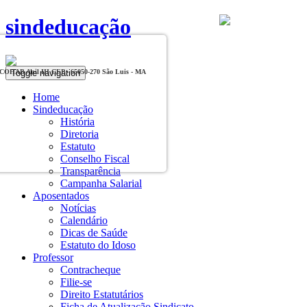
sindeducação
Toggle navigation
, COHAB Anil III CEP - 65050-270 São Luis - MA
Home
Sindeducação
História
Diretoria
Estatuto
Conselho Fiscal
Transparência
Campanha Salarial
Aposentados
Notícias
Calendário
Dicas de Saúde
Estatuto do Idoso
Professor
Contracheque
Filie-se
Direito Estatutários
Ficha de Atualização Sindicato