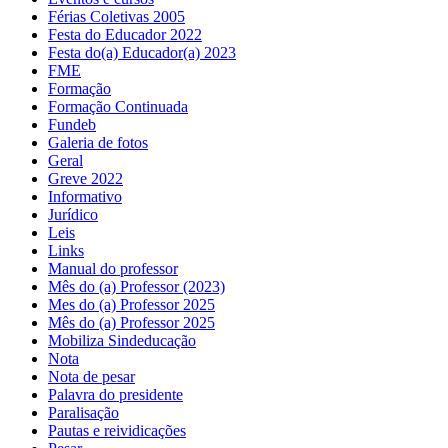
Férias Coletivas 2005
Festa do Educador 2022
Festa do(a) Educador(a) 2023
FME
Formação
Formação Continuada
Fundeb
Galeria de fotos
Geral
Greve 2022
Informativo
Jurídico
Leis
Links
Manual do professor
Mês do (a) Professor (2023)
Mes do (a) Professor 2025
Mês do (a) Professor 2025
Mobiliza Sindeducação
Nota
Nota de pesar
Palavra do presidente
Paralisação
Pautas e reividicações