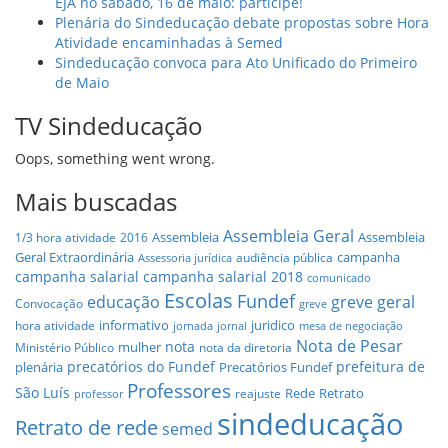
EJA no sábado, 16 de maio: participe!
Plenária do Sindeducação debate propostas sobre Hora
Atividade encaminhadas à Semed
Sindeducação convoca para Ato Unificado do Primeiro
de Maio
TV Sindeducação
Oops, something went wrong.
Mais buscadas
Assembleia Geral
Assembleia
Assembleia
1/3 hora atividade
2016
Geral Extraordinária
campanha
audiência pública
Assessoria jurídica
campanha salarial
campanha salarial 2018
comunicado
Escolas
Fundef
educação
greve geral
Convocação
greve
informativo
juridico
hora atividade
jornada
jornal
mesa de negociação
Nota de Pesar
nota
mulher
Ministério Público
nota da diretoria
precatórios do Fundef
prefeitura de
plenária
Precatórios Fundef
Professores
São Luís
Rede
Retrato
reajuste
professor
sindeducação
Retrato de rede
semed