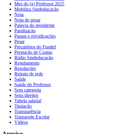
Mes do (a) Professor 2025
Mobiliza Sindeducação
Nota
Nota de pesar
Palavra do presidente
Paralisação
Pautas e reividicações
Pesar
Precatórios do Fundef
Prestação de Contas
Rádio Sindeducação
Regulamento
Resoluções
Retrato de rede
Saúde
Saúde do Professor
Sem categoria
Seus direitos
Tabela salarial
Titulação
Transparência
Transporte Escolar
Vídeos
Arquivo