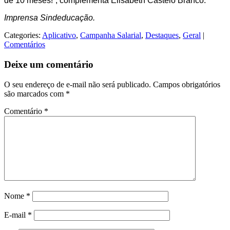
de 10 meses!”, complementa Elisabeth Castelo Branco.
Imprensa Sindeducação.
Categories:
Aplicativo
,
Campanha Salarial
,
Destaques
,
Geral
|
Comentários
Deixe um comentário
O seu endereço de e-mail não será publicado.
Campos obrigatórios
são marcados com
*
Comentário
*
Nome
*
E-mail
*