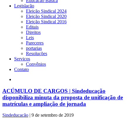
Educação Básica
Legislação
Eleição Sindical 2024
Eleição Sindical 2020
Eleição Sindical 2016
Editais
Direitos
Leis
Pareceres
portarias
Resoluções
Serviços
Convênios
Contato
ACÚMULO DE CARGOS | Sindeducação
disponibiliza minuta da proposta de unificação de
matrículas e ampliação de jornada
Sindeducação
|
9 de setembro de 2019