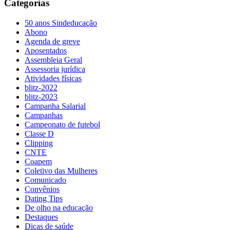
Categorias
50 anos Sindeducação
Abono
Agenda de greve
Aposentados
Assembleia Geral
Assessoria jurídica
Atividades físicas
blitz-2022
blitz-2023
Campanha Salarial
Campanhas
Campeonato de futebol
Classe D
Clipping
CNTE
Coapem
Coletivo das Mulheres
Comunicado
Convênios
Dating Tips
De olho na educação
Destaques
Dicas de saúde