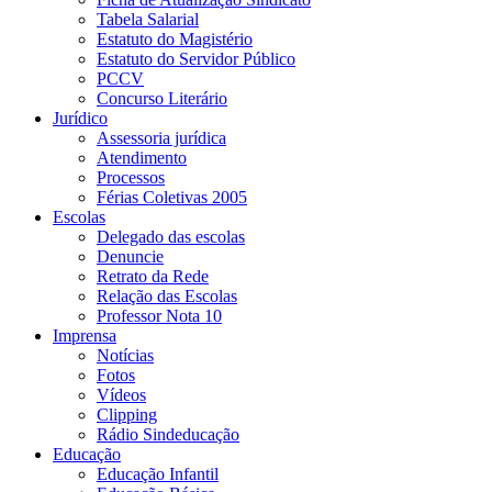
Tabela Salarial
Estatuto do Magistério
Estatuto do Servidor Público
PCCV
Concurso Literário
Jurídico
Assessoria jurídica
Atendimento
Processos
Férias Coletivas 2005
Escolas
Delegado das escolas
Denuncie
Retrato da Rede
Relação das Escolas
Professor Nota 10
Imprensa
Notícias
Fotos
Vídeos
Clipping
Rádio Sindeducação
Educação
Educação Infantil