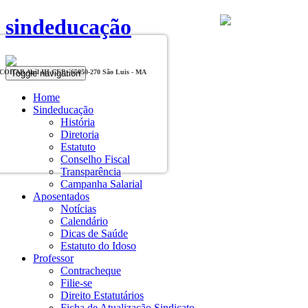
sindeducação
Toggle navigation
, COHAB Anil III CEP - 65050-270 São Luis - MA
Home
Sindeducação
História
Diretoria
Estatuto
Conselho Fiscal
Transparência
Campanha Salarial
Aposentados
Notícias
Calendário
Dicas de Saúde
Estatuto do Idoso
Professor
Contracheque
Filie-se
Direito Estatutários
Ficha de Atualização Sindicato