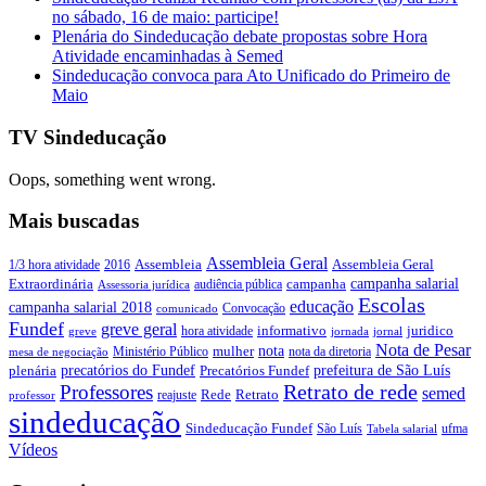
no sábado, 16 de maio: participe!
Plenária do Sindeducação debate propostas sobre Hora
Atividade encaminhadas à Semed
Sindeducação convoca para Ato Unificado do Primeiro de
Maio
TV Sindeducação
Oops, something went wrong.
Mais buscadas
Assembleia Geral
Assembleia Geral
1/3 hora atividade
2016
Assembleia
campanha salarial
Extraordinária
campanha
audiência pública
Assessoria jurídica
Escolas
educação
campanha salarial 2018
Convocação
comunicado
Fundef
greve geral
juridico
informativo
hora atividade
greve
jornada
jornal
Nota de Pesar
nota
Ministério Público
mulher
nota da diretoria
mesa de negociação
precatórios do Fundef
prefeitura de São Luís
plenária
Precatórios Fundef
Retrato de rede
Professores
semed
Rede
Retrato
reajuste
professor
sindeducação
Sindeducação Fundef
São Luís
ufma
Tabela salarial
Vídeos