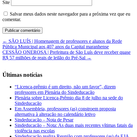
Site
Salvar meus dados neste navegador para a próxima vez que eu
comentar.
←
SÃO LUÍS | Homenagem de professores e alunos da Rede
Pública Municipal aos 407 anos da Capital maranhense
CESSÃO ONEROSA | Prefeitura de São Luís deve receber quase
R$ 57 milhões de reais de leilão do Pré-Sal
→
Últimas notícias
“Licença-prêmio é um direito, não um favor”, dizem
professores em Plenária do Sindeducação
Plenária sobre Licença-Prêmio dia 8 de julho na sede do
Sindeducação
Em Assembleia, professores (as) constroem proposta
alternativa à alteração no calendário letivo
Sindeducação – Nota de Pesar
Sindeducação – Nota: As duas mais recentes vítimas fatais da
violência nas escolas
Sindeducação realiza Reunião com professores (as) da EJA