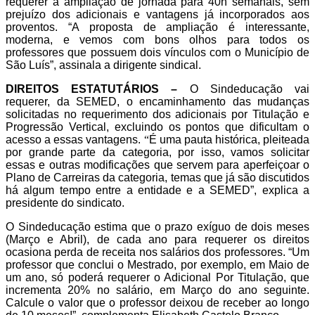
requerer a ampliação de jornada para 40h semanais, sem
prejuízo dos adicionais e vantagens já incorporados aos
proventos. “A proposta de ampliação é interessante,
moderna, e vemos com bons olhos para todos os
professores que possuem dois vínculos com o Município de
São Luís”, assinala a dirigente sindical.
DIREITOS ESTATUTÁRIOS –
O Sindeducação vai
requerer,
d
a SEMED,
o
encaminhamento
da
s mudanças
solicitadas
no requerimento dos adicionais por Titulação e
Progressão Vertical, excluindo os pontos que dificultam o
acesso a essas vantagens.
“
É uma pauta histórica, pleiteada
por grande parte da categoria, por isso,
vamos solicitar
essas e outras
modificações
que servem
para aperfeiçoar
o
Plano de Carreiras da categoria, temas que já são discutidos
há algum tempo entre a entidade e a SEMED
”, explica a
presidente do sindicato.
O Sindeducação estima que o prazo exíguo de dois meses
(Março e Abril), de cada ano para requerer os direitos
ocasiona perda de receita nos salários dos professores. “Um
professor que conclui o Mestrado, por exemplo, em Maio de
um ano, só poderá requerer o Adicional Por Titulação, que
incrementa 20% no salário, em Março do ano seguinte.
Calcule o valor que o professor deixou de receber ao longo