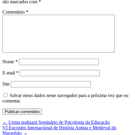
são marcados com
*
Comentário
*
Nome
*
E-mail
*
Site
Salvar meus dados neste navegador para a próxima vez que eu
comentar.
←
Uema realizará Seminário de Psicologia da Educação
VI Encontro Internacional de História Antiga e Medieval do
Maranhão
→