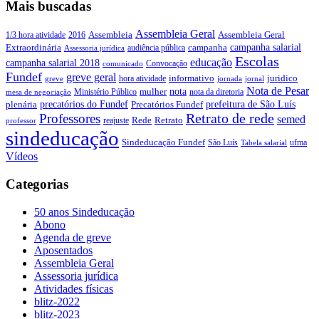
Mais buscadas
Assembleia Geral
Assembleia Geral
1/3 hora atividade
2016
Assembleia
campanha salarial
Extraordinária
campanha
audiência pública
Assessoria jurídica
Escolas
educação
campanha salarial 2018
Convocação
comunicado
Fundef
greve geral
juridico
informativo
hora atividade
greve
jornada
jornal
Nota de Pesar
nota
Ministério Público
mulher
nota da diretoria
mesa de negociação
precatórios do Fundef
prefeitura de São Luís
plenária
Precatórios Fundef
Retrato de rede
Professores
semed
Rede
Retrato
reajuste
professor
sindeducação
Sindeducação Fundef
São Luís
ufma
Tabela salarial
Vídeos
Categorias
50 anos Sindeducação
Abono
Agenda de greve
Aposentados
Assembleia Geral
Assessoria jurídica
Atividades físicas
blitz-2022
blitz-2023