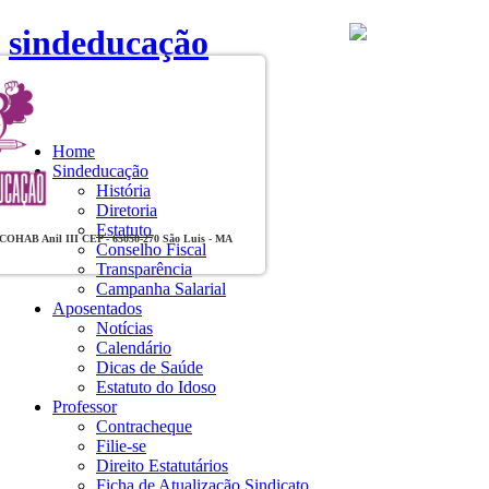
sindeducação
Toggle
navigation
Home
Sindeducação
História
Diretoria
Estatuto
, COHAB Anil III CEP - 65050-270 São Luis - MA
Conselho Fiscal
Transparência
Campanha Salarial
Aposentados
Notícias
Calendário
Dicas de Saúde
Estatuto do Idoso
Professor
Contracheque
Filie-se
Direito Estatutários
Ficha de Atualização Sindicato