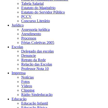
Tabela Salarial
Estatuto do Magistério
Estatuto do Servidor Público
PCCV
Concurso Literário
Jurídico
Assessoria jurídica
Atendimento
Processos
Férias Coletivas 2005
Escolas
Delegado das escolas
Denuncie
Retrato da Rede
Relação das Escolas
Professor Nota 10
Imprensa
Notícias
Fotos
Vídeos
Clipping
Rádio Sindeducação
Educação
Educação Infantil
Educação Básica