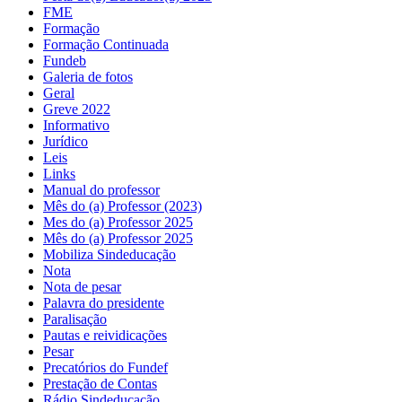
FME
Formação
Formação Continuada
Fundeb
Galeria de fotos
Geral
Greve 2022
Informativo
Jurídico
Leis
Links
Manual do professor
Mês do (a) Professor (2023)
Mes do (a) Professor 2025
Mês do (a) Professor 2025
Mobiliza Sindeducação
Nota
Nota de pesar
Palavra do presidente
Paralisação
Pautas e reividicações
Pesar
Precatórios do Fundef
Prestação de Contas
Rádio Sindeducação