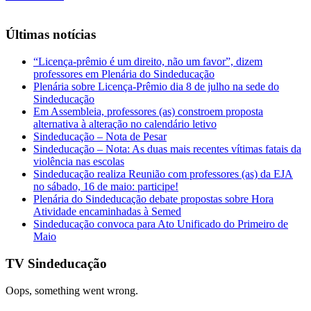
Últimas notícias
“Licença-prêmio é um direito, não um favor”, dizem
professores em Plenária do Sindeducação
Plenária sobre Licença-Prêmio dia 8 de julho na sede do
Sindeducação
Em Assembleia, professores (as) constroem proposta
alternativa à alteração no calendário letivo
Sindeducação – Nota de Pesar
Sindeducação – Nota: As duas mais recentes vítimas fatais da
violência nas escolas
Sindeducação realiza Reunião com professores (as) da EJA
no sábado, 16 de maio: participe!
Plenária do Sindeducação debate propostas sobre Hora
Atividade encaminhadas à Semed
Sindeducação convoca para Ato Unificado do Primeiro de
Maio
TV Sindeducação
Oops, something went wrong.