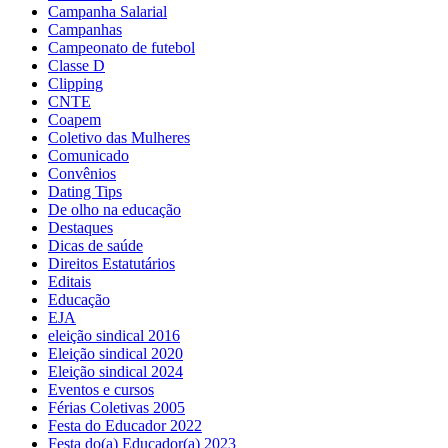
Campanha Salarial
Campanhas
Campeonato de futebol
Classe D
Clipping
CNTE
Coapem
Coletivo das Mulheres
Comunicado
Convênios
Dating Tips
De olho na educação
Destaques
Dicas de saúde
Direitos Estatutários
Editais
Educação
EJA
eleição sindical 2016
Eleição sindical 2020
Eleição sindical 2024
Eventos e cursos
Férias Coletivas 2005
Festa do Educador 2022
Festa do(a) Educador(a) 2023