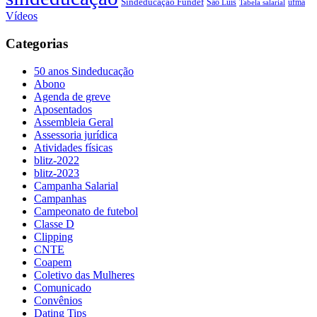
Sindeducação Fundef
São Luís
ufma
Tabela salarial
Vídeos
Categorias
50 anos Sindeducação
Abono
Agenda de greve
Aposentados
Assembleia Geral
Assessoria jurídica
Atividades físicas
blitz-2022
blitz-2023
Campanha Salarial
Campanhas
Campeonato de futebol
Classe D
Clipping
CNTE
Coapem
Coletivo das Mulheres
Comunicado
Convênios
Dating Tips