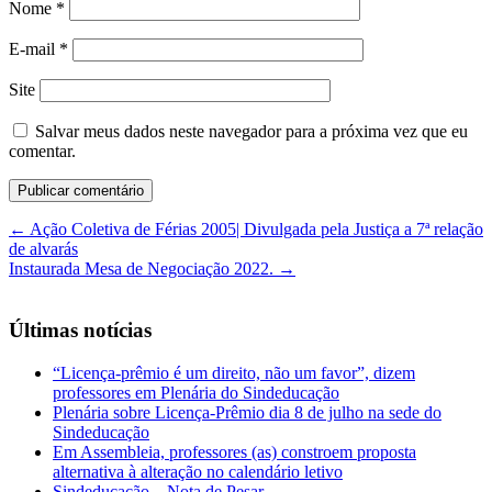
Nome
*
E-mail
*
Site
Salvar meus dados neste navegador para a próxima vez que eu
comentar.
←
Ação Coletiva de Férias 2005| Divulgada pela Justiça a 7ª relação
de alvarás
Instaurada Mesa de Negociação 2022.
→
Últimas notícias
“Licença-prêmio é um direito, não um favor”, dizem
professores em Plenária do Sindeducação
Plenária sobre Licença-Prêmio dia 8 de julho na sede do
Sindeducação
Em Assembleia, professores (as) constroem proposta
alternativa à alteração no calendário letivo
Sindeducação – Nota de Pesar