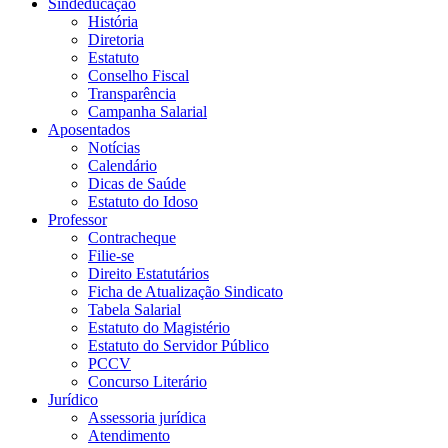
Sindeducação
História
Diretoria
Estatuto
Conselho Fiscal
Transparência
Campanha Salarial
Aposentados
Notícias
Calendário
Dicas de Saúde
Estatuto do Idoso
Professor
Contracheque
Filie-se
Direito Estatutários
Ficha de Atualização Sindicato
Tabela Salarial
Estatuto do Magistério
Estatuto do Servidor Público
PCCV
Concurso Literário
Jurídico
Assessoria jurídica
Atendimento