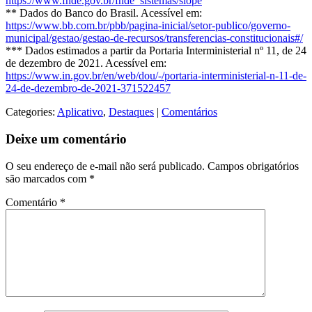
https://www.fnde.gov.br/fnde_sistemas/siope
** Dados do Banco do Brasil. Acessível em:
https://www.bb.com.br/pbb/pagina-inicial/setor-publico/governo-
municipal/gestao/gestao-de-recursos/transferencias-constitucionais#/
*** Dados estimados a partir da Portaria Interministerial nº 11, de 24
de dezembro de 2021. Acessível em:
https://www.in.gov.br/en/web/dou/-/portaria-interministerial-n-11-de-
24-de-dezembro-de-2021-371522457
Categories:
Aplicativo
,
Destaques
|
Comentários
Deixe um comentário
O seu endereço de e-mail não será publicado.
Campos obrigatórios
são marcados com
*
Comentário
*