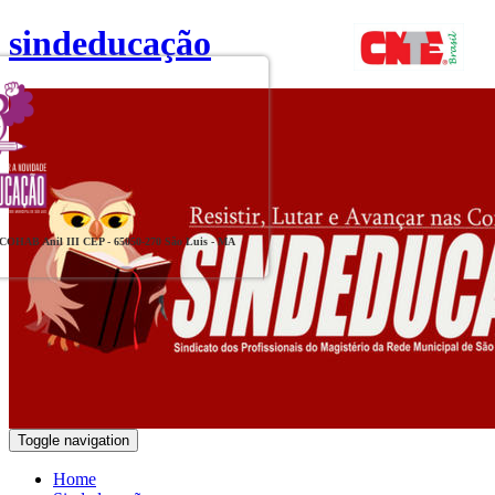
sindeducação
, COHAB Anil III CEP - 65050-270 São Luis - MA
Toggle navigation
Home