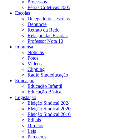
Processos
Férias Coletivas 2005
Escolas
Delegado das escolas
Denuncie
Retrato da Rede
Relação das Escolas
Professor Nota 10
Imprensa
Notícias
Fotos
Vídeos
Clipping
Rádio Sindeducação
Educação
Educação Infantil
Educação Básica
Legislação
Eleição Sindical 2024
Eleição Sindical 2020
Eleição Sindical 2016
Editais
Direitos
Leis
Pareceres