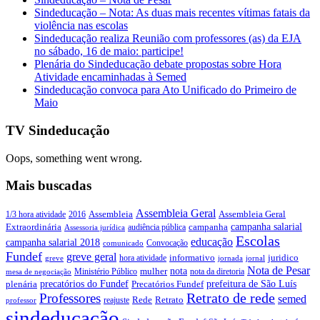
Sindeducação – Nota: As duas mais recentes vítimas fatais da
violência nas escolas
Sindeducação realiza Reunião com professores (as) da EJA
no sábado, 16 de maio: participe!
Plenária do Sindeducação debate propostas sobre Hora
Atividade encaminhadas à Semed
Sindeducação convoca para Ato Unificado do Primeiro de
Maio
TV Sindeducação
Oops, something went wrong.
Mais buscadas
Assembleia Geral
Assembleia Geral
1/3 hora atividade
2016
Assembleia
campanha salarial
Extraordinária
campanha
audiência pública
Assessoria jurídica
Escolas
educação
campanha salarial 2018
Convocação
comunicado
Fundef
greve geral
juridico
informativo
hora atividade
greve
jornada
jornal
Nota de Pesar
nota
Ministério Público
mulher
nota da diretoria
mesa de negociação
precatórios do Fundef
prefeitura de São Luís
plenária
Precatórios Fundef
Retrato de rede
Professores
semed
Rede
Retrato
reajuste
professor
sindeducação