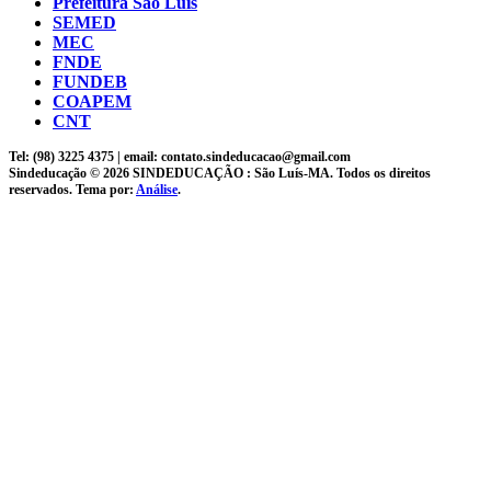
Prefeitura São Luís
SEMED
MEC
FNDE
FUNDEB
COAPEM
CNT
Tel: (98) 3225 4375 | email: contato.sindeducacao@gmail.com
Sindeducação © 2026 SINDEDUCAÇÃO : São Luís-MA. Todos os direitos
reservados. Tema por:
Análise
.