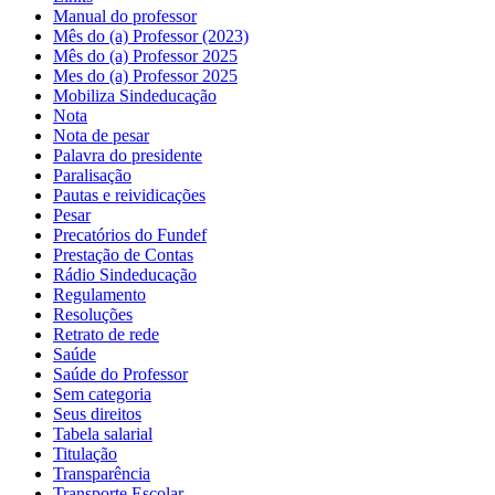
Manual do professor
Mês do (a) Professor (2023)
Mês do (a) Professor 2025
Mes do (a) Professor 2025
Mobiliza Sindeducação
Nota
Nota de pesar
Palavra do presidente
Paralisação
Pautas e reividicações
Pesar
Precatórios do Fundef
Prestação de Contas
Rádio Sindeducação
Regulamento
Resoluções
Retrato de rede
Saúde
Saúde do Professor
Sem categoria
Seus direitos
Tabela salarial
Titulação
Transparência
Transporte Escolar