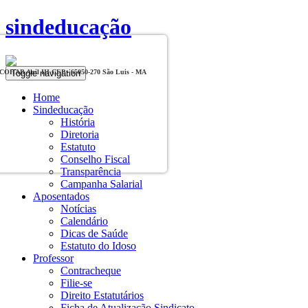
sindeducação
Toggle navigation
, COHAB Anil III CEP - 65050-270 São Luis - MA
Home
Sindeducação
História
Diretoria
Estatuto
Conselho Fiscal
Transparência
Campanha Salarial
Aposentados
Notícias
Calendário
Dicas de Saúde
Estatuto do Idoso
Professor
Contracheque
Filie-se
Direito Estatutários
Ficha de Atualização Sindicato