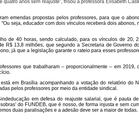
e quatro anos sem reajuste”, frisou a
professora Elisabeth Cast
taram emendas propostas pelos professores, para que o abon
 “Ou seja, educador com dois vínculos receberá dois abonos, na
o de 40 horas, sendo calculado, para os vínculos de 20, 24 
bal de R$ 13,8 milhões, que segundo a Secretaria de Governo
no, já que a legislação garante o rateio para esses professor
ofessores que trabalharam – proporcionalmente – em 2019, 
ício.
e está em Brasília acompanhando a votação do relatório d
as pelos professores por meio da entidade sindical.
indeducação em defesa do reajuste salarial, que é pauta de 
 ‘sobras’ do FUNDEB, que é nosso, de forma injusta e sem cumpr
temos duas paralisações e a adesão deve ser a maior de todas. 