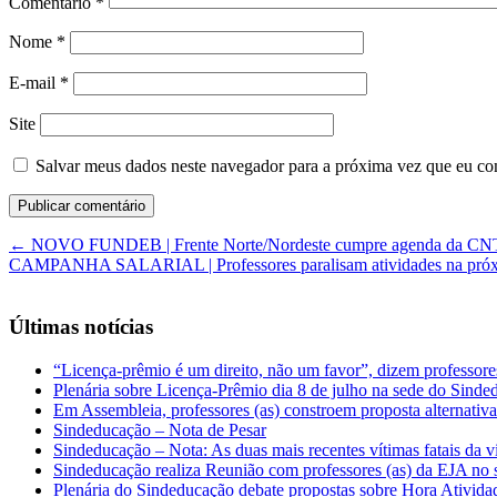
Comentário
*
Nome
*
E-mail
*
Site
Salvar meus dados neste navegador para a próxima vez que eu co
←
NOVO FUNDEB | Frente Norte/Nordeste cumpre agenda da CNTE e 
CAMPANHA SALARIAL | Professores paralisam atividades na próxim
Últimas notícias
“Licença-prêmio é um direito, não um favor”, dizem professor
Plenária sobre Licença-Prêmio dia 8 de julho na sede do Sind
Em Assembleia, professores (as) constroem proposta alternativa 
Sindeducação – Nota de Pesar
Sindeducação – Nota: As duas mais recentes vítimas fatais da v
Sindeducação realiza Reunião com professores (as) da EJA no s
Plenária do Sindeducação debate propostas sobre Hora Ativid