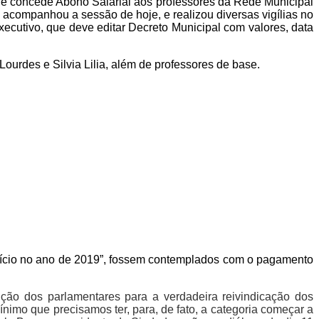
ue concede Abono Salarial aos professores da Rede Municipal
companhou a sessão de hoje, e realizou diversas vigílias no
cutivo, que deve editar Decreto Municipal com valores, data
ourdes e Silvia Lilia, além de professores de base.
xercício no ano de 2019”, fossem contemplados com o pagamento
nção dos
parlamentares
para a verdadeira reivindicação dos
mínimo que precisamos ter, para, de fato, a categoria começar a