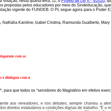
votação, nesta quarta-feira, 11, o
Projeto de Lei n.º 5/2020
, q
es propostas pelos educadores por meio do Sindeducação, que a
gislação vigente do FUNDEB. O PL segue agora para o Poder Exe
Nathália Karoline, Izabel Cristina, Raimunda Gualberto, Mary L
ialogaram com os
o e dialogou com a
go 1º, para que todos os “servidores do Magistério em efetivo e
igente aos vereadores, e nos debates, sempre
chamou a ate
dos direitos estatutários e condições dignas de trabalho. “É o 