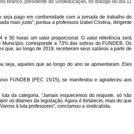
elo Branco, presidente do Sindeducação, no diálogo do dia 11
o seja pago em conformidade com a jornada de trabalho do
da mais justo”, pontua a professora Izabel Cristina, dirigente
e 30 horas um valor proporcional. O valor referência será
 do Município, corresponde a 73% das sobras do FUNDEB. Os
es que, ao longo de 2019, receberam seus salários a partir de
ou seja, aqueles que ao longo do ano se aposentaram. Eles
o Novo FUNDEB (PEC 15/15), se manifestou e agradeceu aos
luta da categoria. “Jamais esquecemos do reajuste, só não
ir os ditames da legislação. Agora é fortalecer, mais do que
Vamos à luta professores”, conclamou a sindicalista.