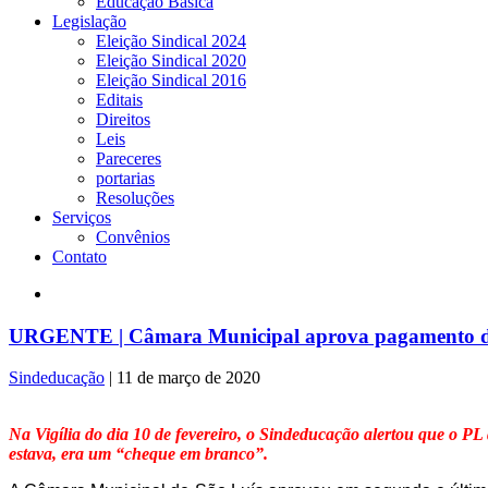
Educação Básica
Legislação
Eleição Sindical 2024
Eleição Sindical 2020
Eleição Sindical 2016
Editais
Direitos
Leis
Pareceres
portarias
Resoluções
Serviços
Convênios
Contato
URGENTE | Câmara Municipal aprova pagamento de 
Sindeducação
|
11 de março de 2020
Na Vigília do dia 10 de fevereiro, o Sindeducação alertou que o P
estava, era um “cheque em branco”.