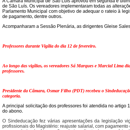
A Câmara Municipal de São Luís aprovou em segunda e última 
de São Luís. Os vereadores implementaram todas as alteraçõ
Parlamento Municipal com objetivo de adequar o rateio à le
de pagamento, dentre outros.
Acompanharam a Sessão Plenária, as dirigentes Gleise Sales, 
Professores durante Vigília do dia 12 de fevereiro.
Ao longo das vigílias, os vereadores Sá Marques e Marcial Lima d
professores.
Presidente da Câmara, Osmar Filho (PDT) recebeu o Sindeducaçã
categoria.
A principal solicitação dos professores foi atendida no arti
do abono.
O Sindeducação fez várias apresentações da
l
egislação v
profissionais do Magistério: reajuste salarial, com pagamento 