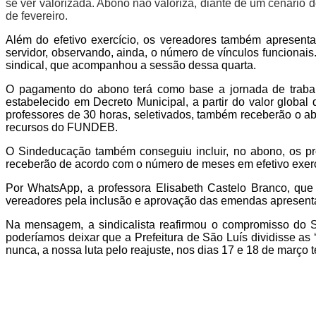
se ver valorizada. Abono não valoriza, diante de um cenário d
de fevereiro.
Além do efetivo exercício, os vereadores também apresen
servidor, observando, ainda, o número de vínculos funcionais.
sindical, que acompanhou a sessão dessa quarta.
O pagamento do abono terá como base a jornada de trabalh
estabelecido em Decreto Municipal, a partir do valor glo
professores de 30 horas, seletivados, também receberão o abo
recursos do FUNDEB.
O Sindeducação também conseguiu incluir, no abono, os pr
receberão de acordo com o número de meses em efetivo exerc
Por WhatsApp, a professora Elisabeth Castelo Branco, qu
vereadores pela inclusão e aprovação das emendas apresentad
Na mensagem, a sindicalista reafirmou o compromisso do S
poderíamos deixar que a Prefeitura de São Luís dividisse as
nunca, a nossa luta pelo reajuste, nos dias 17 e 18 de março 