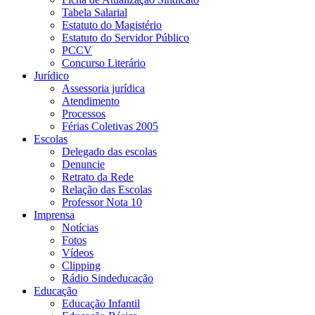
Tabela Salarial
Estatuto do Magistério
Estatuto do Servidor Público
PCCV
Concurso Literário
Jurídico
Assessoria jurídica
Atendimento
Processos
Férias Coletivas 2005
Escolas
Delegado das escolas
Denuncie
Retrato da Rede
Relação das Escolas
Professor Nota 10
Imprensa
Notícias
Fotos
Vídeos
Clipping
Rádio Sindeducação
Educação
Educação Infantil