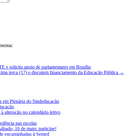
mentar.
solicita apoio de parlamentares em Brasília
a terça (17) e discutem financiamento da Educação Pública
→
es em Plenária do Sindeducação
educação
à alteração no calendário letivo
iolência nas escolas
ábado, 16 de maio: participe!
ade encaminhadas à Semed