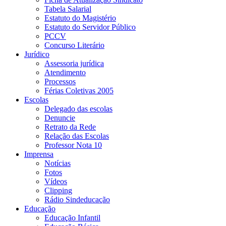
Tabela Salarial
Estatuto do Magistério
Estatuto do Servidor Público
PCCV
Concurso Literário
Jurídico
Assessoria jurídica
Atendimento
Processos
Férias Coletivas 2005
Escolas
Delegado das escolas
Denuncie
Retrato da Rede
Relação das Escolas
Professor Nota 10
Imprensa
Notícias
Fotos
Vídeos
Clipping
Rádio Sindeducação
Educação
Educação Infantil