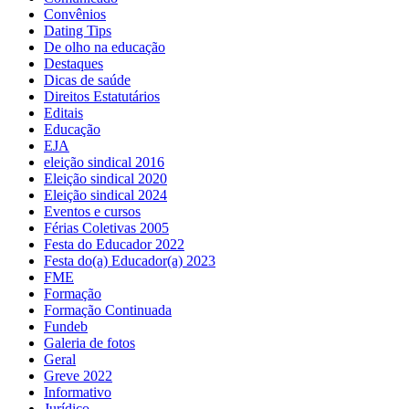
Convênios
Dating Tips
De olho na educação
Destaques
Dicas de saúde
Direitos Estatutários
Editais
Educação
EJA
eleição sindical 2016
Eleição sindical 2020
Eleição sindical 2024
Eventos e cursos
Férias Coletivas 2005
Festa do Educador 2022
Festa do(a) Educador(a) 2023
FME
Formação
Formação Continuada
Fundeb
Galeria de fotos
Geral
Greve 2022
Informativo
Jurídico