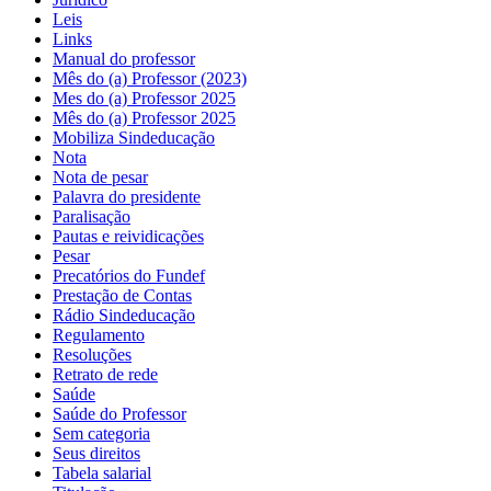
Leis
Links
Manual do professor
Mês do (a) Professor (2023)
Mes do (a) Professor 2025
Mês do (a) Professor 2025
Mobiliza Sindeducação
Nota
Nota de pesar
Palavra do presidente
Paralisação
Pautas e reividicações
Pesar
Precatórios do Fundef
Prestação de Contas
Rádio Sindeducação
Regulamento
Resoluções
Retrato de rede
Saúde
Saúde do Professor
Sem categoria
Seus direitos
Tabela salarial