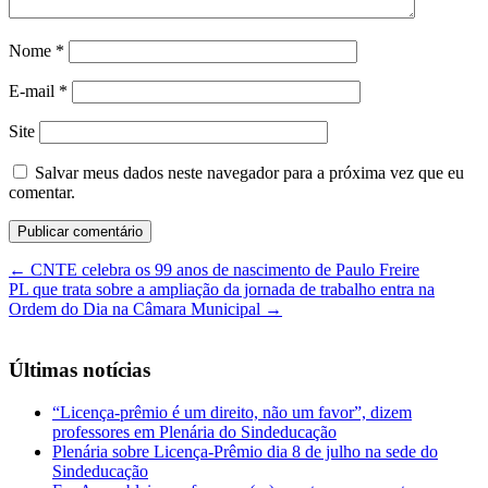
Nome
*
E-mail
*
Site
Salvar meus dados neste navegador para a próxima vez que eu
comentar.
←
CNTE celebra os 99 anos de nascimento de Paulo Freire
PL que trata sobre a ampliação da jornada de trabalho entra na
Ordem do Dia na Câmara Municipal
→
Últimas notícias
“Licença-prêmio é um direito, não um favor”, dizem
professores em Plenária do Sindeducação
Plenária sobre Licença-Prêmio dia 8 de julho na sede do
Sindeducação