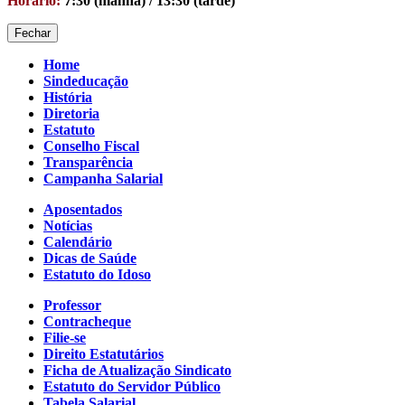
Horário:
7:30 (manhã) / 13:30 (tarde)
Fechar
Home
Sindeducação
História
Diretoria
Estatuto
Conselho Fiscal
Transparência
Campanha Salarial
Aposentados
Notícias
Calendário
Dicas de Saúde
Estatuto do Idoso
Professor
Contracheque
Filie-se
Direito Estatutários
Ficha de Atualização Sindicato
Estatuto do Servidor Público
Tabela Salarial