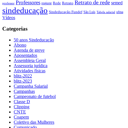
Retrato de rede
Professores
semed
Rede
Retrato
reajuste
professor
sindeducação
Sindeducação Fundef
São Luís
ufma
Tabela salarial
Vídeos
Categorias
50 anos Sindeducação
Abono
Agenda de greve
Aposentados
Assembleia Geral
Assessoria jurídica
Atividades físicas
blitz-2022
blitz-2023
Campanha Salarial
Campanhas
Campeonato de futebol
Classe D
Clipping
CNTE
Coapem
Coletivo das Mulheres
Comunicado