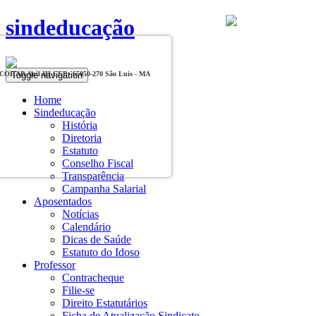
sindeducação
Toggle navigation
, COHAB Anil III CEP - 65050-270 São Luis - MA
Home
Sindeducação
História
Diretoria
Estatuto
Conselho Fiscal
Transparência
Campanha Salarial
Aposentados
Notícias
Calendário
Dicas de Saúde
Estatuto do Idoso
Professor
Contracheque
Filie-se
Direito Estatutários
Ficha de Atualização Sindicato