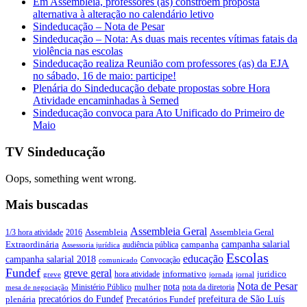
Em Assembleia, professores (as) constroem proposta
alternativa à alteração no calendário letivo
Sindeducação – Nota de Pesar
Sindeducação – Nota: As duas mais recentes vítimas fatais da
violência nas escolas
Sindeducação realiza Reunião com professores (as) da EJA
no sábado, 16 de maio: participe!
Plenária do Sindeducação debate propostas sobre Hora
Atividade encaminhadas à Semed
Sindeducação convoca para Ato Unificado do Primeiro de
Maio
TV Sindeducação
Oops, something went wrong.
Mais buscadas
Assembleia Geral
Assembleia Geral
1/3 hora atividade
2016
Assembleia
campanha salarial
Extraordinária
campanha
audiência pública
Assessoria jurídica
Escolas
educação
campanha salarial 2018
Convocação
comunicado
Fundef
greve geral
juridico
informativo
hora atividade
greve
jornada
jornal
Nota de Pesar
nota
Ministério Público
mulher
nota da diretoria
mesa de negociação
precatórios do Fundef
prefeitura de São Luís
plenária
Precatórios Fundef