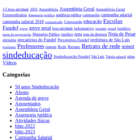
Assembleia Geral
Assembleia Geral
1/3 hora atividade
2016
Assembleia
campanha salarial
Extraordinária
campanha
audiência pública
Assessoria jurídica
Escolas
educação
campanha salarial 2018
Convocação
comunicado
Fundef
greve geral
juridico
informativo
hora atividade
greve
jornada
jornal
Nota de Pesar
nota
Ministério Público
mulher
nota da diretoria
mesa de negociação
precatórios do Fundef
prefeitura de São Luís
plenária
Precatórios Fundef
Retrato de rede
Professores
semed
Rede
Retrato
reajuste
professor
sindeducação
Sindeducação Fundef
São Luís
ufma
Tabela salarial
Vídeos
Categorias
50 anos Sindeducação
Abono
Agenda de greve
Aposentados
Assembleia Geral
Assessoria jurídica
Atividades físicas
blitz-2022
blitz-2023
Campanha Salarial