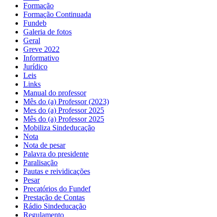
Formação
Formação Continuada
Fundeb
Galeria de fotos
Geral
Greve 2022
Informativo
Jurídico
Leis
Links
Manual do professor
Mês do (a) Professor (2023)
Mes do (a) Professor 2025
Mês do (a) Professor 2025
Mobiliza Sindeducação
Nota
Nota de pesar
Palavra do presidente
Paralisação
Pautas e reividicações
Pesar
Precatórios do Fundef
Prestação de Contas
Rádio Sindeducação
Regulamento