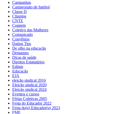
Campanhas
Campeonato de futebol
Classe D
Clipping
CNTE
Coapem
Coletivo das Mulheres
Comunicado
Convênios
Dating Tips
De olho na educação
Destaques
Dicas de saúde
Direitos Estatutários
Editais
Educação
EJA
eleição sindical 2016
Eleição sindical 2020
Eleição sindical 2024
Eventos e cursos
Férias Coletivas 2005
Festa do Educador 2022
Festa do(a) Educador(a) 2023
FME