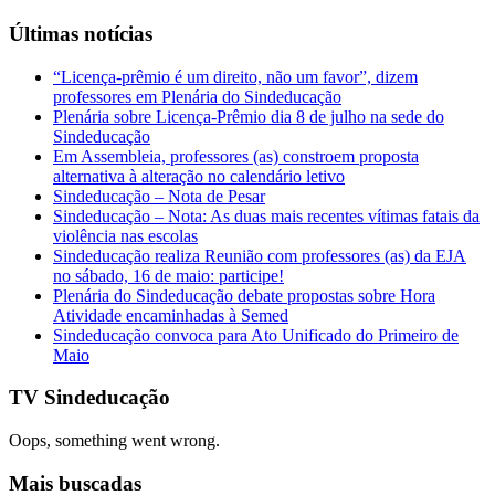
Últimas notícias
“Licença-prêmio é um direito, não um favor”, dizem
professores em Plenária do Sindeducação
Plenária sobre Licença-Prêmio dia 8 de julho na sede do
Sindeducação
Em Assembleia, professores (as) constroem proposta
alternativa à alteração no calendário letivo
Sindeducação – Nota de Pesar
Sindeducação – Nota: As duas mais recentes vítimas fatais da
violência nas escolas
Sindeducação realiza Reunião com professores (as) da EJA
no sábado, 16 de maio: participe!
Plenária do Sindeducação debate propostas sobre Hora
Atividade encaminhadas à Semed
Sindeducação convoca para Ato Unificado do Primeiro de
Maio
TV Sindeducação
Oops, something went wrong.
Mais buscadas