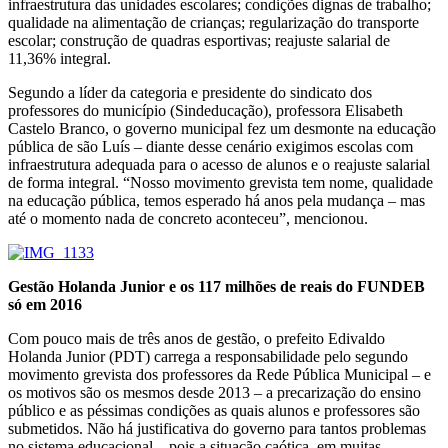
infraestrutura das unidades escolares; condições dignas de trabalho;
qualidade na alimentação de crianças; regularização do transporte
escolar; construção de quadras esportivas; reajuste salarial de
11,36% integral.
Segundo a líder da categoria e presidente do sindicato dos
professores do município (Sindeducação), professora Elisabeth
Castelo Branco, o governo municipal fez um desmonte na educação
pública de são Luís – diante desse cenário exigimos escolas com
infraestrutura adequada para o acesso de alunos e o reajuste salarial
de forma integral. “Nosso movimento grevista tem nome, qualidade
na educação pública, temos esperado há anos pela mudança – mas
até o momento nada de concreto aconteceu”, mencionou.
Gestão Holanda Junior e os 117 milhões de reais do FUNDEB
só em 2016
Com pouco mais de três anos de gestão, o prefeito Edivaldo
Holanda Junior (PDT) carrega a responsabilidade pelo segundo
movimento grevista dos professores da Rede Pública Municipal – e
os motivos são os mesmos desde 2013 – a precarização do ensino
público e as péssimas condições as quais alunos e professores são
submetidos. Não há justificativa do governo para tantos problemas
no sistema educacional – pois a situação caótica, em muitas