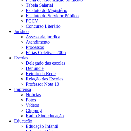
Tabela Salarial
Estatuto do Magistério
Estatuto do Servidor Público
PCCV
Concurso Literário
Jurídico
Assessoria jurídica
Atendimento
Processos
Férias Coletivas 2005
Escolas
Delegado das escolas
Denuncie
Retrato da Rede
Relação das Escolas
Professor Nota 10
Imprensa
Notícias
Fotos
Vídeos
Clipping
Rádio Sindeducação
Educação
Educação Infantil