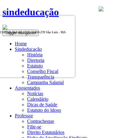
sindeducação
Toggle navigation
, COHAB Anil III CEP - 65050-270 São Luis - MA
Home
Sindeducação
História
Diretoria
Estatuto
Conselho Fiscal
Transparência
Campanha Salarial
Aposentados
Notícias
Calendário
Dicas de Saúde
Estatuto do Idoso
Professor
Contracheque
Filie-se
Direito Estatutários
Ficha de Atualização Sindicato