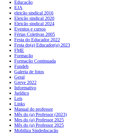
Educação
EJA
eleição sindical 2016
Eleição sindical 2020
Eleição sindical 2024
Eventos e cursos
Férias Coletivas 2005
Festa do Educador 2022
Festa do(a) Educador(a) 2023
FME
Formação
Formação Continuada
Fundeb
Galeria de fotos
Geral
Greve 2022
Informativo
Jurídico
Leis
Links
Manual do professor
Mês do (a) Professor (2023)
Mes do (a) Professor 2025
Mês do (a) Professor 2025
Mobiliza Sindeducação