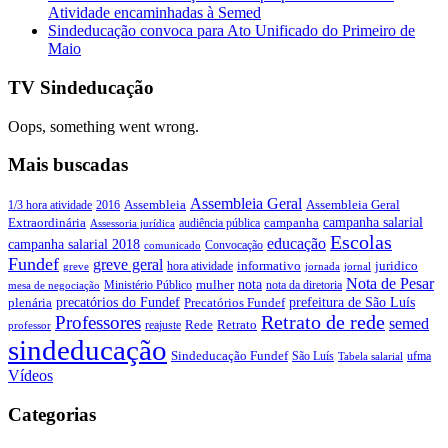
Atividade encaminhadas à Semed
Sindeducação convoca para Ato Unificado do Primeiro de
Maio
TV Sindeducação
Oops, something went wrong.
Mais buscadas
Assembleia Geral
Assembleia Geral
1/3 hora atividade
2016
Assembleia
campanha salarial
Extraordinária
campanha
audiência pública
Assessoria jurídica
Escolas
educação
campanha salarial 2018
Convocação
comunicado
Fundef
greve geral
juridico
informativo
hora atividade
greve
jornada
jornal
Nota de Pesar
nota
Ministério Público
mulher
nota da diretoria
mesa de negociação
precatórios do Fundef
prefeitura de São Luís
plenária
Precatórios Fundef
Retrato de rede
Professores
semed
Rede
Retrato
reajuste
professor
sindeducação
Sindeducação Fundef
São Luís
ufma
Tabela salarial
Vídeos
Categorias