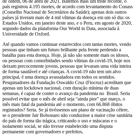
de ontem, 06 de abril de 2021. Batemos mais um triste recorde, o
país registrou 4.195 mortes, de acordo com levantamento do Conass
(Conselho Nacional de Secretários da Saúde); apenas dois outros
países já tiveram mais de 4 mil vítimas da doença em um só dia: os
Estados Unidos, em janeiro deste ano, e o Peru, em agosto de 2020,
segundo dados da plataforma Our World in Data, associada à
Universidade de Oxford.
Até quando vamos continuar estarrecidos com tantas mortes, vendo
pessoas que tinham um futuro brilhante pela frente perdendo a
batalha para esta doença. Hoje, já não são somente mais os idosos,
ou pessoas com comorbidades sendo vítimas da covid-19, hoje nos
deixam precocemente jovens, pessoas que levaram uma vida inteira
de forma saudável e até crianças. A covid-19 não tem um alvo
principal, é uma doença avassaladora em todos os sentidos.
Pesquisadores da Fundação Oswaldo Cruz (Fiocruz) acreditam que
apenas um lockdown nacional, com duração mínima de duas
semanas, é capaz de conter o avanço da pandemia no Brasil. Seria
possível evitar que o mês de abril seja “ainda pior” que março, o
mês mais fatal da pandemia até o momento, com 66.868 óbitos
registrados? Seria. Se já tivéssemos um plano de vacinação célere,
se o presidente Jair Bolsonaro não conduzisse a maior crise sanitária
do país de forma tão trágica, criticando o uso e máscaras e o
isolamento social, se não tivesse estabelecido uma disputa
permanente com governadores e prefeitos,