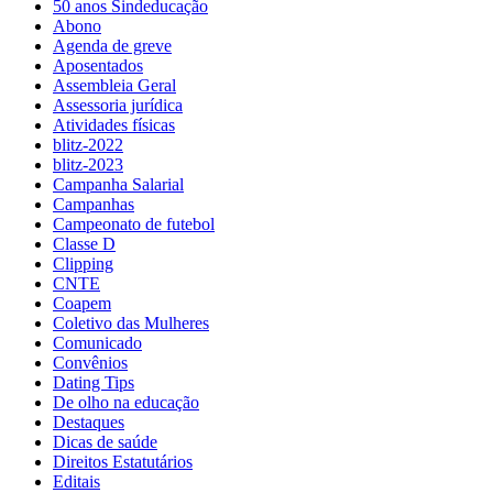
50 anos Sindeducação
Abono
Agenda de greve
Aposentados
Assembleia Geral
Assessoria jurídica
Atividades físicas
blitz-2022
blitz-2023
Campanha Salarial
Campanhas
Campeonato de futebol
Classe D
Clipping
CNTE
Coapem
Coletivo das Mulheres
Comunicado
Convênios
Dating Tips
De olho na educação
Destaques
Dicas de saúde
Direitos Estatutários
Editais