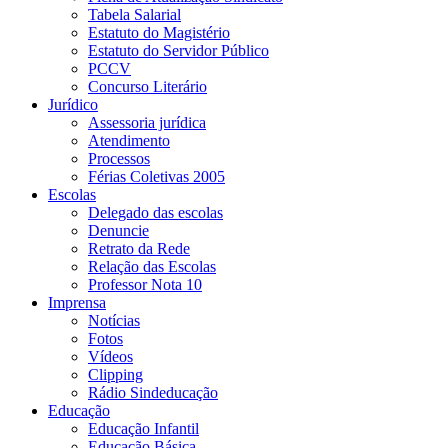
Tabela Salarial
Estatuto do Magistério
Estatuto do Servidor Público
PCCV
Concurso Literário
Jurídico
Assessoria jurídica
Atendimento
Processos
Férias Coletivas 2005
Escolas
Delegado das escolas
Denuncie
Retrato da Rede
Relação das Escolas
Professor Nota 10
Imprensa
Notícias
Fotos
Vídeos
Clipping
Rádio Sindeducação
Educação
Educação Infantil
Educação Básica