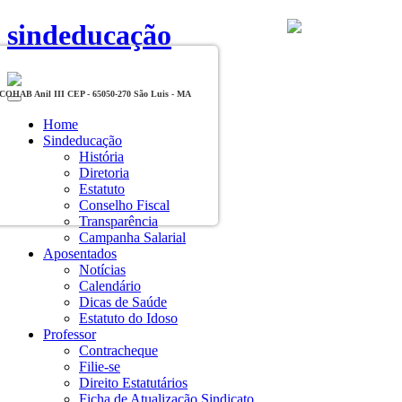
sindeducação
, COHAB Anil III CEP - 65050-270 São Luis - MA
Toggle
navigation
Home
Sindeducação
História
Diretoria
Estatuto
Conselho Fiscal
Transparência
Campanha Salarial
Aposentados
Notícias
Calendário
Dicas de Saúde
Estatuto do Idoso
Professor
Contracheque
Filie-se
Direito Estatutários
Ficha de Atualização Sindicato