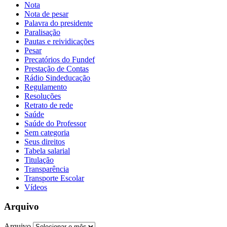
Nota
Nota de pesar
Palavra do presidente
Paralisação
Pautas e reividicações
Pesar
Precatórios do Fundef
Prestação de Contas
Rádio Sindeducação
Regulamento
Resoluções
Retrato de rede
Saúde
Saúde do Professor
Sem categoria
Seus direitos
Tabela salarial
Titulação
Transparência
Transporte Escolar
Vídeos
Arquivo
Arquivo