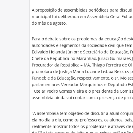
A proposição de assembleias periódicas para discuti
municipal foi deliberada em Assembleia Geral Extraord
do mês de agosto.
Para o debate sobre os problemas da educação dest
autoridades e segmentos da sociedade civil que tem 
Edivaldo Holanda Júnior; o Secretário de Educação,
Chefe da República no Maranhão, Juraci Guimarães Ju
Procurador da República – MA, Thiago Ferreira de Oliv
promotora de Justiça Maria Luciane Lisboa Belo; os 
Fundeb e da Educação, respectivamente, o sr. Moises 
parlamentares Vereador Marquinhos e Deputado Esta
Tutelar Pedro Gomes Vieira e o presidente da Comi
assembleia ainda vai contar com a presença de profe
“A assembleia tem objetivo de discutir a atual conj
ela no dia a dia, como os professores, os alunos, pai
realmente mostrar todos os problemas e através de 
de São Luís, porque do jeito que as coisas estão nã