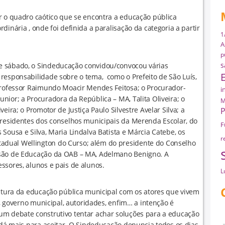
r o quadro caótico que se encontra a educação pública
inária , onde foi definida a paralisação da categoria a partir
1
A
p
s
e sábado, o Sindeducação convidou/convocou várias
responsabilidade sobre o tema, como o Prefeito de São Luís,
 Professor Raimundo Moacir Mendes Feitosa; o Procurador-
i
nior; a Procuradora da República – MA, Talita Oliveira; o
M
eira; o Promotor de Justiça Paulo Silvestre Avelar Silva; a
P
presidentes dos conselhos municipais da Merenda Escolar, do
F
Sousa e Silva, Maria Lindalva Batista e Márcia Catebe, os
r
dual Wellington do Curso; além do presidente do Conselho
ssão de Educação da OAB – MA, Adelmano Benigno. A
ssores, alunos e pais de alunos.
L
untura da educação pública municipal com os atores que vivem
s, governo municipal, autoridades, enfim… a intenção é
um debate construtivo tentar achar soluções para a educação
o dá mais para aceitar. O Sindeducação denuncia todos os dias