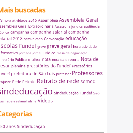
Mais buscadas
Assembleia Geral
Assembleia
/3 hora atividade
2016
ssembleia Geral Extraordinária
audiência
Assessoria jurídica
campanha salarial
campanha
campanha
ública
educação
alarial 2018
Convocação
comunicado
Escolas
Fundef
greve geral
hora atividade
greve
nformativo
juridico
jornada
jornal
mesa de negociação
Nota de
nota
mulher
inistério Público
nota da diretoria
esar
precatórios do Fundef
plenária
Precatórios
Professores
prefeitura de São Luís
undef
professor
Retrato de rede
semed
Rede
Retrato
eajuste
sindeducação
Sindeducação Fundef
São
Vídeos
uís
ufma
Tabela salarial
Categorias
50 anos Sindeducação