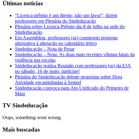
Últimas notícias
“Licença-prêmio é um direito, não um favor”, dizem
professores em Plenária do Sindeducação
Plenária sobre Licença-Prêmio dia 8 de julho na sede do
Sindeducação
Em Assembleia, professores (as) constroem proposta
alternativa à alteração no calendário letivo
Sindeducação – Nota de Pesar
Sindeducação – Nota: As duas mais recentes vítimas fatais da
violência nas escolas
Sindeducação realiza Reunião com professores (as) da EJA
no sábado, 16 de maio: participe!
Plenária do Sindeducação debate propostas sobre Hora
Atividade encaminhadas à Semed
Sindeducação convoca para Ato Unificado do Primeiro de
Maio
TV Sindeducação
Oops, something went wrong.
Mais buscadas