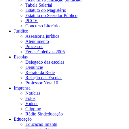
Tabela Salarial
Estatuto do Magistério
Estatuto do Servidor Público
PCCV
Concurso Literário
Jurídico
Assessoria jurídica
Atendimento
Processos
Férias Coletivas 2005
Escolas
Delegado das escolas
Denuncie
Retrato da Rede
Relação das Escolas
Professor Nota 10
Imprensa
Notícias
Fotos
Vídeos
Clipping
Rádio Sindeducação
Educação
Educação Infantil