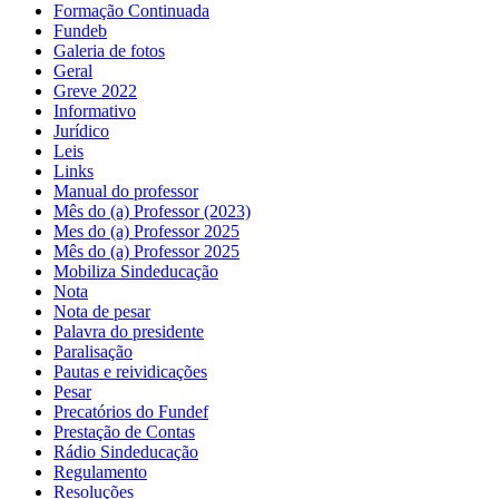
Formação Continuada
Fundeb
Galeria de fotos
Geral
Greve 2022
Informativo
Jurídico
Leis
Links
Manual do professor
Mês do (a) Professor (2023)
Mes do (a) Professor 2025
Mês do (a) Professor 2025
Mobiliza Sindeducação
Nota
Nota de pesar
Palavra do presidente
Paralisação
Pautas e reividicações
Pesar
Precatórios do Fundef
Prestação de Contas
Rádio Sindeducação
Regulamento
Resoluções