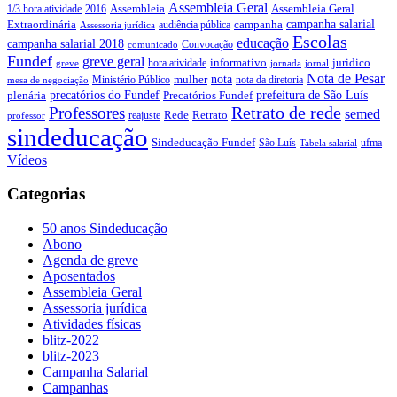
Assembleia Geral
Assembleia Geral
1/3 hora atividade
2016
Assembleia
campanha salarial
Extraordinária
campanha
audiência pública
Assessoria jurídica
Escolas
educação
campanha salarial 2018
Convocação
comunicado
Fundef
greve geral
juridico
informativo
hora atividade
greve
jornada
jornal
Nota de Pesar
nota
Ministério Público
mulher
nota da diretoria
mesa de negociação
precatórios do Fundef
prefeitura de São Luís
plenária
Precatórios Fundef
Retrato de rede
Professores
semed
Rede
Retrato
reajuste
professor
sindeducação
Sindeducação Fundef
São Luís
ufma
Tabela salarial
Vídeos
Categorias
50 anos Sindeducação
Abono
Agenda de greve
Aposentados
Assembleia Geral
Assessoria jurídica
Atividades físicas
blitz-2022
blitz-2023
Campanha Salarial
Campanhas