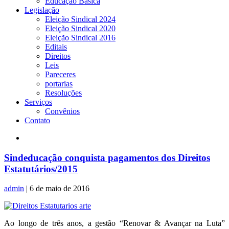
Educação Básica
Legislação
Eleição Sindical 2024
Eleição Sindical 2020
Eleição Sindical 2016
Editais
Direitos
Leis
Pareceres
portarias
Resoluções
Serviços
Convênios
Contato
Sindeducação conquista pagamentos dos Direitos
Estatutários/2015
admin
|
6 de maio de 2016
Ao longo de três anos, a gestão “Renovar & Avançar na Luta”