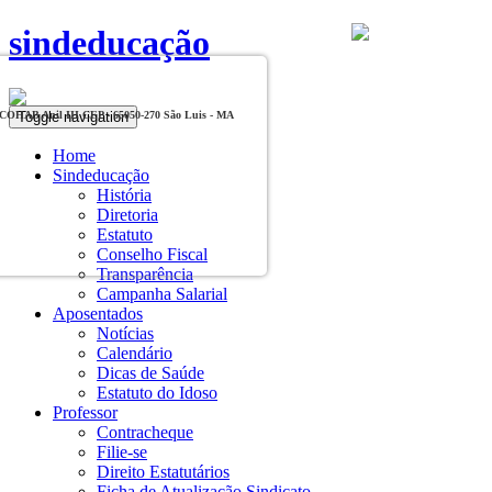
sindeducação
Toggle navigation
, COHAB Anil III CEP - 65050-270 São Luis - MA
Home
Sindeducação
História
Diretoria
Estatuto
Conselho Fiscal
Transparência
Campanha Salarial
Aposentados
Notícias
Calendário
Dicas de Saúde
Estatuto do Idoso
Professor
Contracheque
Filie-se
Direito Estatutários
Ficha de Atualização Sindicato