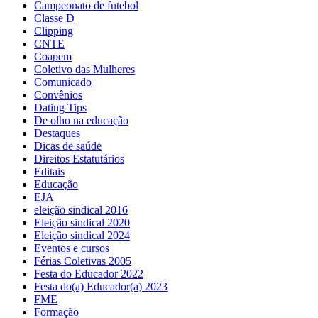
Campeonato de futebol
Classe D
Clipping
CNTE
Coapem
Coletivo das Mulheres
Comunicado
Convênios
Dating Tips
De olho na educação
Destaques
Dicas de saúde
Direitos Estatutários
Editais
Educação
EJA
eleição sindical 2016
Eleição sindical 2020
Eleição sindical 2024
Eventos e cursos
Férias Coletivas 2005
Festa do Educador 2022
Festa do(a) Educador(a) 2023
FME
Formação