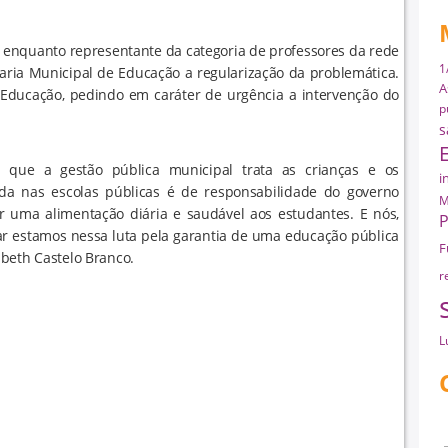
 enquanto representante da categoria de professores da rede
1
aria Municipal de Educação a regularização da problemática.
A
 Educação, pedindo em caráter de urgência a intervenção do
p
s
a que a gestão pública municipal trata as crianças e os
i
da nas escolas públicas é de responsabilidade do governo
M
r uma alimentação diária e saudável aos estudantes. E nós,
P
ar estamos nessa luta pela garantia de uma educação pública
F
sabeth Castelo Branco.
r
L