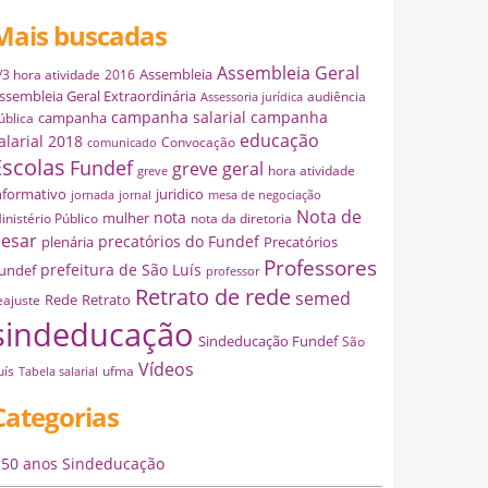
Mais buscadas
Assembleia Geral
Assembleia
/3 hora atividade
2016
ssembleia Geral Extraordinária
audiência
Assessoria jurídica
campanha salarial
campanha
campanha
ública
educação
alarial 2018
Convocação
comunicado
Escolas
Fundef
greve geral
hora atividade
greve
nformativo
juridico
jornada
jornal
mesa de negociação
Nota de
nota
mulher
inistério Público
nota da diretoria
esar
precatórios do Fundef
plenária
Precatórios
Professores
prefeitura de São Luís
undef
professor
Retrato de rede
semed
Rede
Retrato
eajuste
sindeducação
Sindeducação Fundef
São
Vídeos
uís
ufma
Tabela salarial
Categorias
50 anos Sindeducação