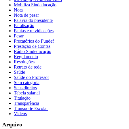
Mobiliza Sindeducação
Nota
Nota de pesar
Palavra do presidente
Paralisação
Pautas e reividicações
Pesar
Precatórios do Fundef
Prestação de Contas
Rádio Sindeducação
Regulamento
Resoluções
Retrato de rede
Saúde
Saúde do Professor
Sem categoria
Seus direitos
Tabela salarial
Titulação
Transparência
Transporte Escolar
Vídeos
Arquivo