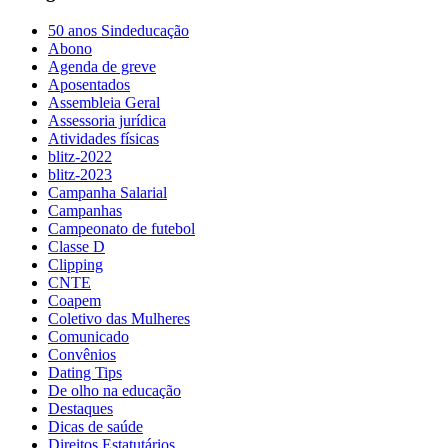
50 anos Sindeducação
Abono
Agenda de greve
Aposentados
Assembleia Geral
Assessoria jurídica
Atividades físicas
blitz-2022
blitz-2023
Campanha Salarial
Campanhas
Campeonato de futebol
Classe D
Clipping
CNTE
Coapem
Coletivo das Mulheres
Comunicado
Convênios
Dating Tips
De olho na educação
Destaques
Dicas de saúde
Direitos Estatutários