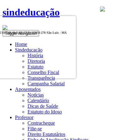
sindeducação
Toggle navigation
, COHAB Anil III CEP - 65050-270 São Luis - MA
Home
Sindeducação
História
Diretoria
Estatuto
Conselho Fiscal
Transparência
Campanha Salarial
Aposentados
Notícias
Calendário
Dicas de Saúde
Estatuto do Idoso
Professor
Contracheque
Filie-se
Direito Estatutários
Ficha de Atualização Sindicato