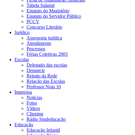
Tabela Salarial
Estatuto do Magistério
Estatuto do Servidor Público
PCCV
Concurso Literário
Jurídico
Assessoria jurídica
Atendimento
Processos
Férias Coletivas 2005
Escolas
Delegado das escolas
Denuncie
Retrato da Rede
Relação das Escolas
Professor Nota 10
Imprensa
Notícias
Fotos
Vídeos
Clipping
Rádio Sindeducação
Educação
Educação Infantil