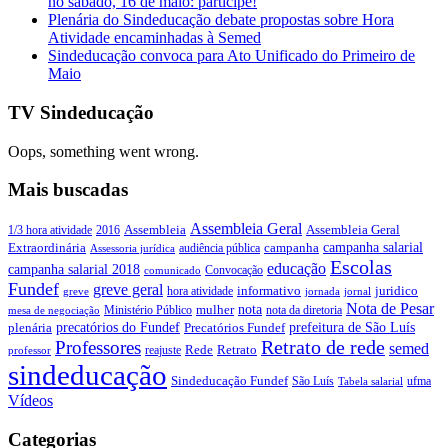
no sábado, 16 de maio: participe!
Plenária do Sindeducação debate propostas sobre Hora
Atividade encaminhadas à Semed
Sindeducação convoca para Ato Unificado do Primeiro de
Maio
TV Sindeducação
Oops, something went wrong.
Mais buscadas
Assembleia Geral
Assembleia Geral
1/3 hora atividade
2016
Assembleia
campanha salarial
Extraordinária
campanha
audiência pública
Assessoria jurídica
Escolas
educação
campanha salarial 2018
Convocação
comunicado
Fundef
greve geral
juridico
informativo
hora atividade
greve
jornada
jornal
Nota de Pesar
nota
Ministério Público
mulher
nota da diretoria
mesa de negociação
precatórios do Fundef
prefeitura de São Luís
plenária
Precatórios Fundef
Retrato de rede
Professores
semed
Rede
Retrato
reajuste
professor
sindeducação
Sindeducação Fundef
São Luís
ufma
Tabela salarial
Vídeos
Categorias