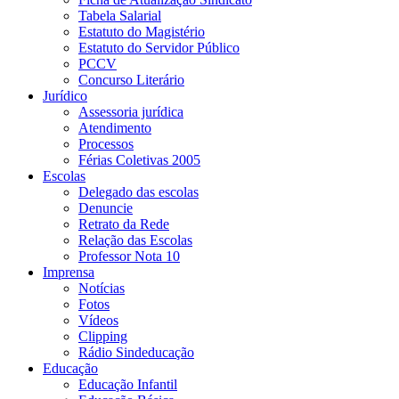
Tabela Salarial
Estatuto do Magistério
Estatuto do Servidor Público
PCCV
Concurso Literário
Jurídico
Assessoria jurídica
Atendimento
Processos
Férias Coletivas 2005
Escolas
Delegado das escolas
Denuncie
Retrato da Rede
Relação das Escolas
Professor Nota 10
Imprensa
Notícias
Fotos
Vídeos
Clipping
Rádio Sindeducação
Educação
Educação Infantil