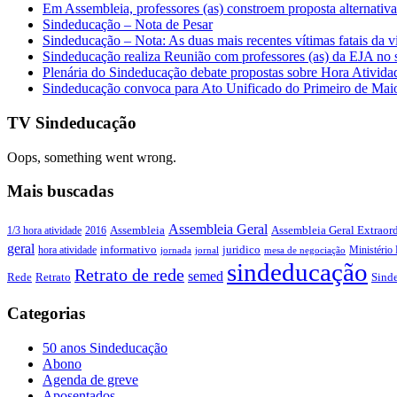
Em Assembleia, professores (as) constroem proposta alternativa 
Sindeducação – Nota de Pesar
Sindeducação – Nota: As duas mais recentes vítimas fatais da v
Sindeducação realiza Reunião com professores (as) da EJA no s
Plenária do Sindeducação debate propostas sobre Hora Ativid
Sindeducação convoca para Ato Unificado do Primeiro de Mai
TV Sindeducação
Oops, something went wrong.
Mais buscadas
Assembleia Geral
Assembleia Geral Extraord
1/3 hora atividade
2016
Assembleia
geral
juridico
informativo
Ministério 
hora atividade
jornada
jornal
mesa de negociação
sindeducação
Retrato de rede
semed
Sind
Rede
Retrato
Categorias
50 anos Sindeducação
Abono
Agenda de greve
Aposentados