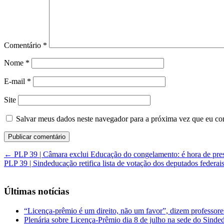
Comentário
*
Nome
*
E-mail
*
Site
Salvar meus dados neste navegador para a próxima vez que eu co
←
PLP 39 | Câmara exclui Educação do congelamento: é hora de pres
PLP 39 | Sindeducação retifica lista de votação dos deputados federa
Últimas notícias
“Licença-prêmio é um direito, não um favor”, dizem professor
Plenária sobre Licença-Prêmio dia 8 de julho na sede do Sind