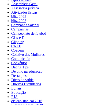
Assembleia Geral
Assessoria jurídica
Atividades físicas
blitz-2022
blitz-2023
Campanha Salarial
Campanhas
Campeonato de futebol
Classe D
Clipping
CNTE
Coapem
Coletivo das Mulheres
Comunicado
Convênios
Dating Tips
De olho na educação
Destaques
Dicas de saúde
Direitos Estatutários
Editais
Educação
EJA
eleição sindical 2016