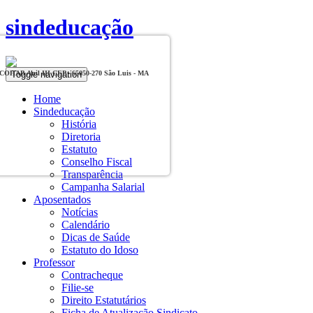
sindeducação
Toggle navigation
, COHAB Anil III CEP - 65050-270 São Luis - MA
Home
Sindeducação
História
Diretoria
Estatuto
Conselho Fiscal
Transparência
Campanha Salarial
Aposentados
Notícias
Calendário
Dicas de Saúde
Estatuto do Idoso
Professor
Contracheque
Filie-se
Direito Estatutários
Ficha de Atualização Sindicato