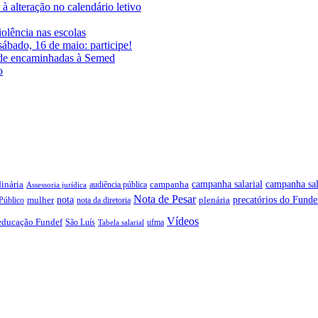
à alteração no calendário letivo
iolência nas escolas
ábado, 16 de maio: participe!
ade encaminhadas à Semed
o
campanha salarial
inária
campanha sal
campanha
audiência pública
Assessoria jurídica
Nota de Pesar
precatórios do Funde
nota
plenária
Público
mulher
nota da diretoria
Vídeos
educação Fundef
São Luís
ufma
Tabela salarial