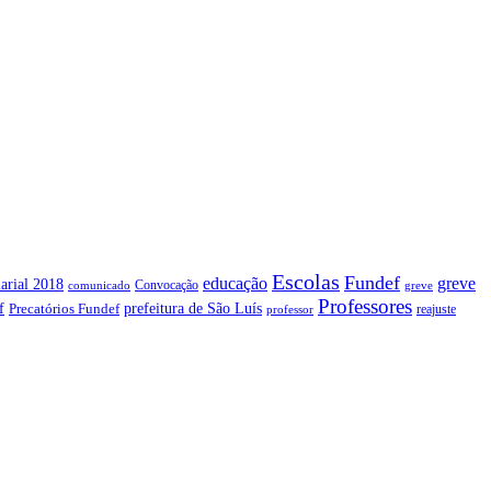
Escolas
Fundef
greve
educação
arial 2018
Convocação
comunicado
greve
Professores
f
prefeitura de São Luís
Precatórios Fundef
reajuste
professor