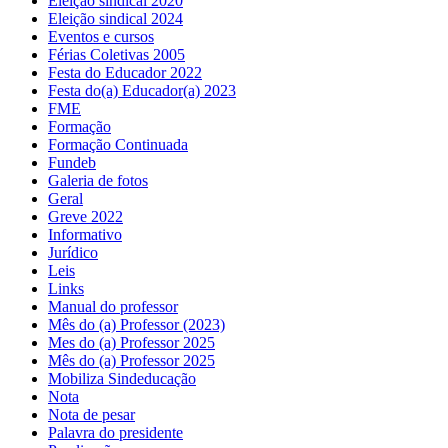
Eleição sindical 2020
Eleição sindical 2024
Eventos e cursos
Férias Coletivas 2005
Festa do Educador 2022
Festa do(a) Educador(a) 2023
FME
Formação
Formação Continuada
Fundeb
Galeria de fotos
Geral
Greve 2022
Informativo
Jurídico
Leis
Links
Manual do professor
Mês do (a) Professor (2023)
Mes do (a) Professor 2025
Mês do (a) Professor 2025
Mobiliza Sindeducação
Nota
Nota de pesar
Palavra do presidente