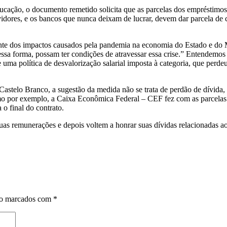
ucação, o documento remetido solicita que as parcelas dos empréstimos
vidores, e os bancos que nunca deixam de lucrar, devem dar parcela de
ente dos impactos causados pela pandemia na economia do Estado e do 
 dessa forma, possam ter condições de atravessar essa crise.” Entendemo
ma política de desvalorização salarial imposta à categoria, que perdeu
Castelo Branco, a sugestão da medida não se trata de perdão de dívida
como por exemplo, a Caixa Econômica Federal – CEF fez com as parcelas 
 o final do contrato.
uas remunerações e depois voltem a honrar suas dívidas relacionadas ao
ão marcados com
*