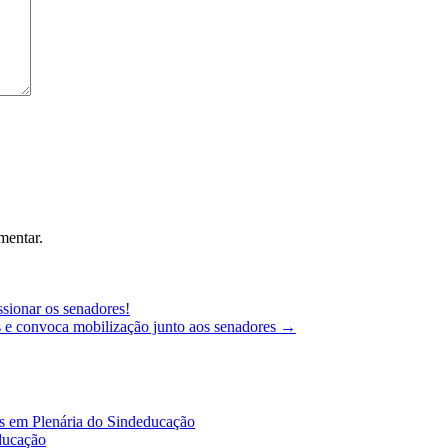
mentar.
sionar os senadores!
is e convoca mobilização junto aos senadores
→
es em Plenária do Sindeducação
educação