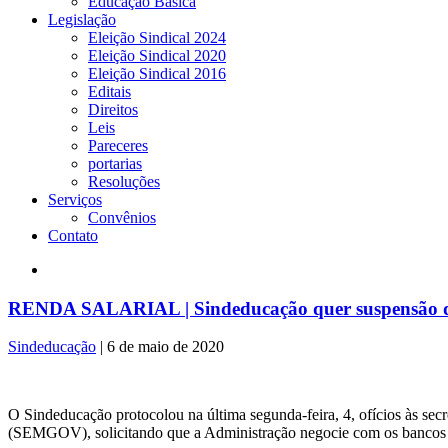
Educação Básica
Legislação
Eleição Sindical 2024
Eleição Sindical 2020
Eleição Sindical 2016
Editais
Direitos
Leis
Pareceres
portarias
Resoluções
Serviços
Convênios
Contato
RENDA SALARIAL | Sindeducação quer suspensão das
Sindeducação
|
6 de maio de 2020
O Sindeducação protocolou na última segunda-feira, 4, ofícios às 
(SEMGOV), solicitando que a Administração negocie com os bancos 