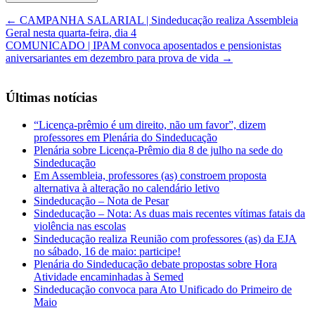
←
CAMPANHA SALARIAL | Sindeducação realiza Assembleia
Geral nesta quarta-feira, dia 4
COMUNICADO | IPAM convoca aposentados e pensionistas
aniversariantes em dezembro para prova de vida
→
Últimas notícias
“Licença-prêmio é um direito, não um favor”, dizem
professores em Plenária do Sindeducação
Plenária sobre Licença-Prêmio dia 8 de julho na sede do
Sindeducação
Em Assembleia, professores (as) constroem proposta
alternativa à alteração no calendário letivo
Sindeducação – Nota de Pesar
Sindeducação – Nota: As duas mais recentes vítimas fatais da
violência nas escolas
Sindeducação realiza Reunião com professores (as) da EJA
no sábado, 16 de maio: participe!
Plenária do Sindeducação debate propostas sobre Hora
Atividade encaminhadas à Semed
Sindeducação convoca para Ato Unificado do Primeiro de
Maio