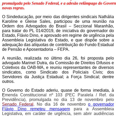
promulgada pelo Senado Federal, e a adesão relâmpago do Gover
novas regras.
O Sindeducação, por meio das dirigentes sindicais Nathália
Karoline e Gleise Sales, participou de uma reunião na
Ordem dos Advogados do Brasil – Seccional Maranhão,
para tratar do PL 014/2019, de iniciativa do governador do
Estado, Flávio Dino, e aprovado em regime de urgência pela
Assembleia Legislativa do Estado, e que dispõe sobre a
adequação das alíquotas de contribuição do Fundo Estadual
de Pensão e Aposentadoria – FEPA.
A reunião, realizada no último dia 26, foi proposta pelo
advogado Marinel Dutra, da Comissão de Direitos Difusos e
Coletivos da OAB-MA, e reuniu representantes de diversos
sindicatos, como Sindicato dos Policiais Civis; dos
Servidores da Justiça Estadual; a Força Sindical; dentre
outros.
O Governo do Estado aderiu, quase de forma imediata, à
E
menda Constitucional nº 103 (PEC Paralela / Ref. da
Previdência),
p
romulgada no dia 13 de novembro pelo
Senado Federal
. No dia 16 de novembro
o governador
Flávio Dino remeteu mensagem
para a Assembleia
Legislativa, em caráter de urgência, sem abrir audiências