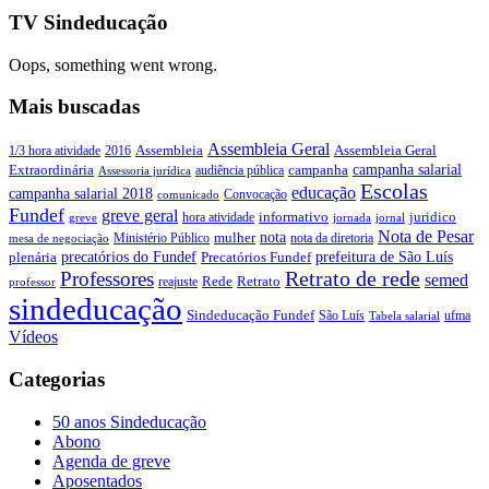
TV Sindeducação
Oops, something went wrong.
Mais buscadas
Assembleia Geral
Assembleia Geral
1/3 hora atividade
2016
Assembleia
campanha salarial
Extraordinária
campanha
audiência pública
Assessoria jurídica
Escolas
educação
campanha salarial 2018
Convocação
comunicado
Fundef
greve geral
juridico
informativo
hora atividade
greve
jornada
jornal
Nota de Pesar
nota
Ministério Público
mulher
nota da diretoria
mesa de negociação
precatórios do Fundef
prefeitura de São Luís
plenária
Precatórios Fundef
Retrato de rede
Professores
semed
Rede
Retrato
reajuste
professor
sindeducação
Sindeducação Fundef
São Luís
ufma
Tabela salarial
Vídeos
Categorias
50 anos Sindeducação
Abono
Agenda de greve
Aposentados