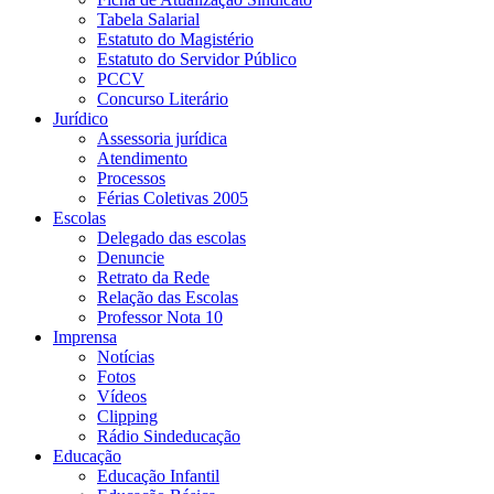
Tabela Salarial
Estatuto do Magistério
Estatuto do Servidor Público
PCCV
Concurso Literário
Jurídico
Assessoria jurídica
Atendimento
Processos
Férias Coletivas 2005
Escolas
Delegado das escolas
Denuncie
Retrato da Rede
Relação das Escolas
Professor Nota 10
Imprensa
Notícias
Fotos
Vídeos
Clipping
Rádio Sindeducação
Educação
Educação Infantil