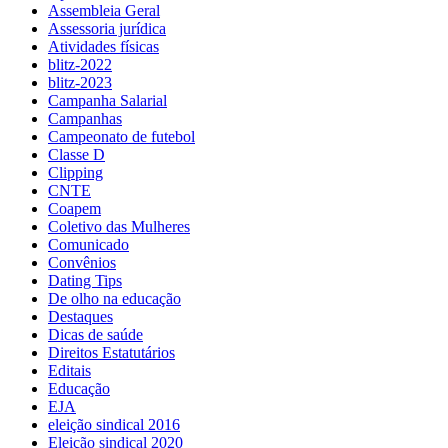
Assembleia Geral
Assessoria jurídica
Atividades físicas
blitz-2022
blitz-2023
Campanha Salarial
Campanhas
Campeonato de futebol
Classe D
Clipping
CNTE
Coapem
Coletivo das Mulheres
Comunicado
Convênios
Dating Tips
De olho na educação
Destaques
Dicas de saúde
Direitos Estatutários
Editais
Educação
EJA
eleição sindical 2016
Eleição sindical 2020