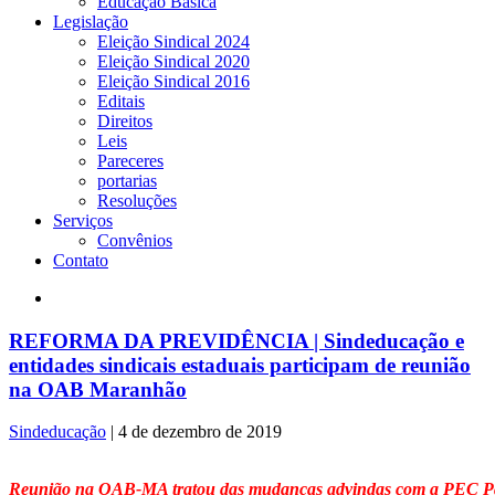
Educação Básica
Legislação
Eleição Sindical 2024
Eleição Sindical 2020
Eleição Sindical 2016
Editais
Direitos
Leis
Pareceres
portarias
Resoluções
Serviços
Convênios
Contato
REFORMA DA PREVIDÊNCIA | Sindeducação e
entidades sindicais estaduais participam de reunião
na OAB Maranhão
Sindeducação
|
4 de dezembro de 2019
Reunião na OAB-MA tratou das mudanças advindas com a PEC Pa