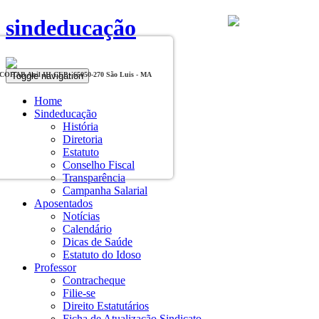
sindeducação
Toggle navigation
, COHAB Anil III CEP - 65050-270 São Luis - MA
Home
Sindeducação
História
Diretoria
Estatuto
Conselho Fiscal
Transparência
Campanha Salarial
Aposentados
Notícias
Calendário
Dicas de Saúde
Estatuto do Idoso
Professor
Contracheque
Filie-se
Direito Estatutários
Ficha de Atualização Sindicato