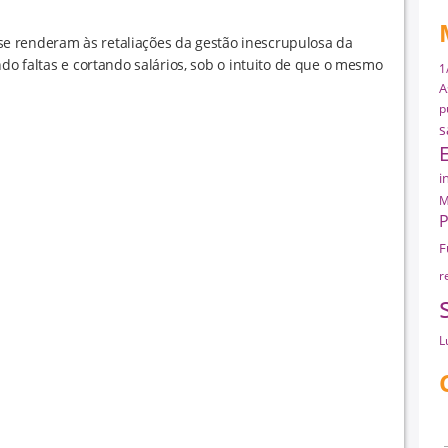
e renderam às retaliações da gestão inescrupulosa da
ndo faltas e cortando salários, sob o intuito de que o mesmo
1
A
p
s
i
M
P
F
r
L