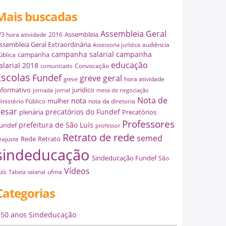
Mais buscadas
Assembleia Geral
Assembleia
/3 hora atividade
2016
ssembleia Geral Extraordinária
audiência
Assessoria jurídica
campanha salarial
campanha
campanha
ública
educação
alarial 2018
Convocação
comunicado
Escolas
Fundef
greve geral
hora atividade
greve
nformativo
juridico
jornada
jornal
mesa de negociação
Nota de
nota
mulher
inistério Público
nota da diretoria
esar
precatórios do Fundef
plenária
Precatórios
Professores
prefeitura de São Luís
undef
professor
Retrato de rede
semed
Rede
Retrato
eajuste
sindeducação
Sindeducação Fundef
São
Vídeos
uís
ufma
Tabela salarial
Categorias
50 anos Sindeducação