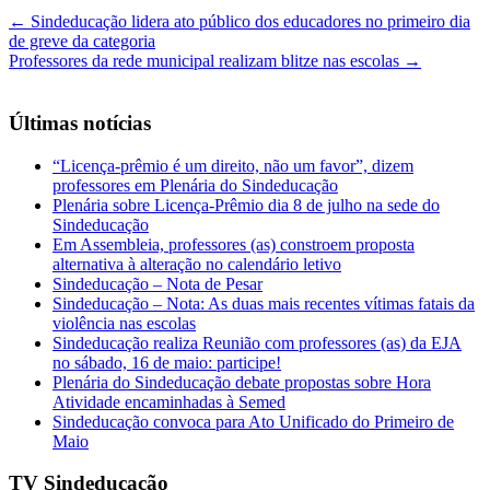
←
Sindeducação lidera ato público dos educadores no primeiro dia
de greve da categoria
Professores da rede municipal realizam blitze nas escolas
→
Últimas notícias
“Licença-prêmio é um direito, não um favor”, dizem
professores em Plenária do Sindeducação
Plenária sobre Licença-Prêmio dia 8 de julho na sede do
Sindeducação
Em Assembleia, professores (as) constroem proposta
alternativa à alteração no calendário letivo
Sindeducação – Nota de Pesar
Sindeducação – Nota: As duas mais recentes vítimas fatais da
violência nas escolas
Sindeducação realiza Reunião com professores (as) da EJA
no sábado, 16 de maio: participe!
Plenária do Sindeducação debate propostas sobre Hora
Atividade encaminhadas à Semed
Sindeducação convoca para Ato Unificado do Primeiro de
Maio
TV Sindeducação