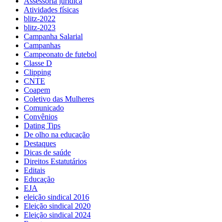
Assessoria jurídica
Atividades físicas
blitz-2022
blitz-2023
Campanha Salarial
Campanhas
Campeonato de futebol
Classe D
Clipping
CNTE
Coapem
Coletivo das Mulheres
Comunicado
Convênios
Dating Tips
De olho na educação
Destaques
Dicas de saúde
Direitos Estatutários
Editais
Educação
EJA
eleição sindical 2016
Eleição sindical 2020
Eleição sindical 2024