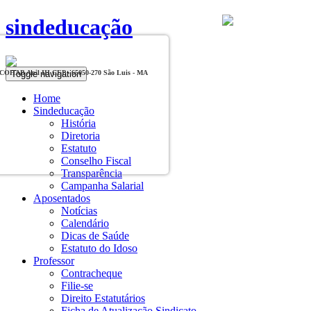
sindeducação
Toggle navigation
, COHAB Anil III CEP - 65050-270 São Luis - MA
Home
Sindeducação
História
Diretoria
Estatuto
Conselho Fiscal
Transparência
Campanha Salarial
Aposentados
Notícias
Calendário
Dicas de Saúde
Estatuto do Idoso
Professor
Contracheque
Filie-se
Direito Estatutários
Ficha de Atualização Sindicato