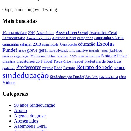
Oops, something went wrong.
Mais buscadas
Assembleia Geral
Assembleia Geral
1/3 hora atividade
2016
Assembleia
campanha salarial
Extraordinária
campanha
audiência pública
Assessoria jurídica
Escolas
educação
campanha salarial 2018
Convocação
comunicado
Fundef
greve geral
juridico
informativo
hora atividade
greve
jornada
jornal
Nota de Pesar
nota
Ministério Público
mulher
nota da diretoria
mesa de negociação
precatórios do Fundef
prefeitura de São Luís
plenária
Precatórios Fundef
Retrato de rede
Professores
semed
Rede
Retrato
reajuste
professor
sindeducação
Sindeducação Fundef
São Luís
ufma
Tabela salarial
Vídeos
Categorias
50 anos Sindeducação
Abono
Agenda de greve
Aposentados
Assembleia Geral