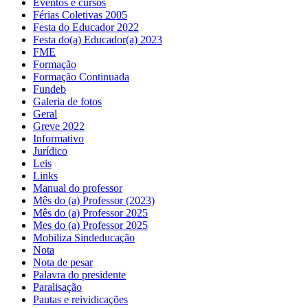
Eventos e cursos
Férias Coletivas 2005
Festa do Educador 2022
Festa do(a) Educador(a) 2023
FME
Formação
Formação Continuada
Fundeb
Galeria de fotos
Geral
Greve 2022
Informativo
Jurídico
Leis
Links
Manual do professor
Mês do (a) Professor (2023)
Mês do (a) Professor 2025
Mes do (a) Professor 2025
Mobiliza Sindeducação
Nota
Nota de pesar
Palavra do presidente
Paralisação
Pautas e reividicações