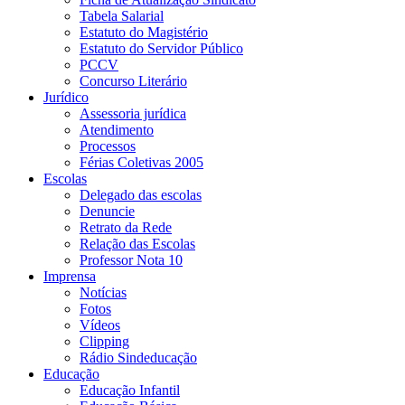
Tabela Salarial
Estatuto do Magistério
Estatuto do Servidor Público
PCCV
Concurso Literário
Jurídico
Assessoria jurídica
Atendimento
Processos
Férias Coletivas 2005
Escolas
Delegado das escolas
Denuncie
Retrato da Rede
Relação das Escolas
Professor Nota 10
Imprensa
Notícias
Fotos
Vídeos
Clipping
Rádio Sindeducação
Educação
Educação Infantil