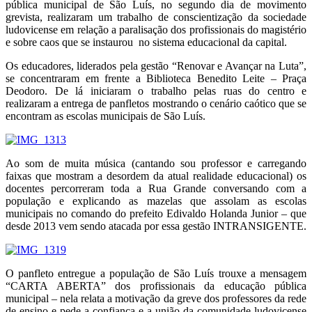
pública municipal de São Luís, no segundo dia de movimento
grevista, realizaram um trabalho de conscientização da sociedade
ludovicense em relação a paralisação dos profissionais do magistério
e sobre caos que se instaurou no sistema educacional da capital.
Os educadores, liderados pela gestão “Renovar e Avançar na Luta”,
se concentraram em frente a Biblioteca Benedito Leite – Praça
Deodoro. De lá iniciaram o trabalho pelas ruas do centro e
realizaram a entrega de panfletos mostrando o cenário caótico que se
encontram as escolas municipais de São Luís.
Ao som de muita música (cantando sou professor e carregando
faixas que mostram a desordem da atual realidade educacional) os
docentes percorreram toda a Rua Grande conversando com a
população e explicando as mazelas que assolam as escolas
municipais no comando do prefeito Edivaldo Holanda Junior – que
desde 2013 vem sendo atacada por essa gestão INTRANSIGENTE.
O panfleto entregue a população de São Luís trouxe a mensagem
“CARTA ABERTA” dos profissionais da educação pública
municipal – nela relata a motivação da greve dos professores da rede
de ensino e pede a confiança e a união da comunidade ludovicense