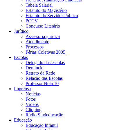
Tabela Salarial
Estatuto do Magistério
Estatuto do Servidor Público
PCCV
Concurso Literário
Jurídico
Assessoria jurídica
Atendimento
Processos
Férias Coletivas 2005
Escolas
Delegado das escolas
Denuncie
Retrato da Rede
Relação das Escolas
Professor Nota 10
Imprensa
Notícias
Fotos
Vídeos
Clipping
Rádio Sindeducação
Educação
Educação Infantil