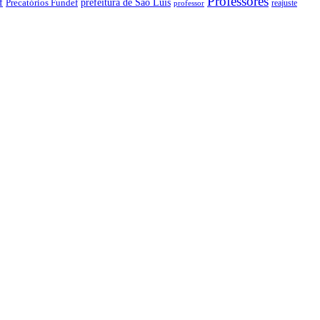
Professores
f
prefeitura de São Luís
Precatórios Fundef
reajuste
professor