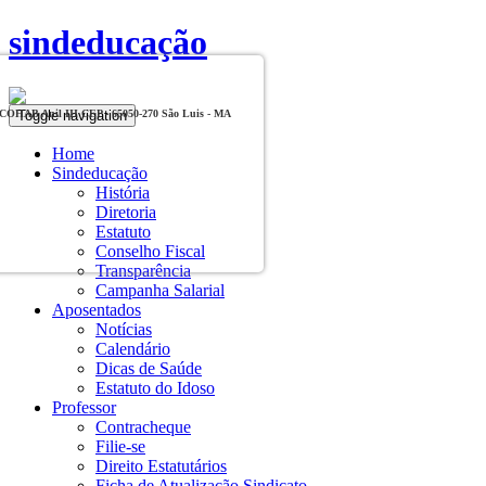
sindeducação
Toggle navigation
, COHAB Anil III CEP - 65050-270 São Luis - MA
Home
Sindeducação
História
Diretoria
Estatuto
Conselho Fiscal
Transparência
Campanha Salarial
Aposentados
Notícias
Calendário
Dicas de Saúde
Estatuto do Idoso
Professor
Contracheque
Filie-se
Direito Estatutários
Ficha de Atualização Sindicato