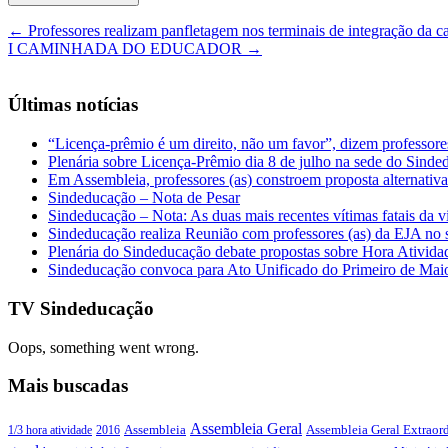
←
Professores realizam panfletagem nos terminais de integração da ca
I CAMINHADA DO EDUCADOR
→
Últimas notícias
“Licença-prêmio é um direito, não um favor”, dizem professor
Plenária sobre Licença-Prêmio dia 8 de julho na sede do Sind
Em Assembleia, professores (as) constroem proposta alternativa 
Sindeducação – Nota de Pesar
Sindeducação – Nota: As duas mais recentes vítimas fatais da v
Sindeducação realiza Reunião com professores (as) da EJA no s
Plenária do Sindeducação debate propostas sobre Hora Ativid
Sindeducação convoca para Ato Unificado do Primeiro de Mai
TV Sindeducação
Oops, something went wrong.
Mais buscadas
Assembleia Geral
Assembleia Geral Extraord
1/3 hora atividade
2016
Assembleia