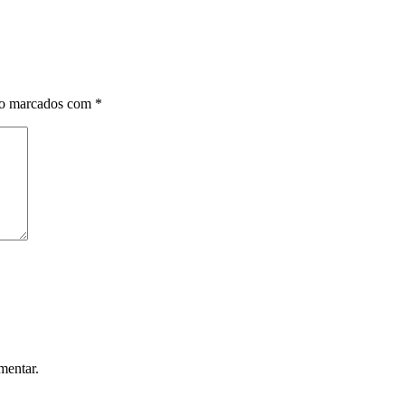
ão marcados com
*
mentar.