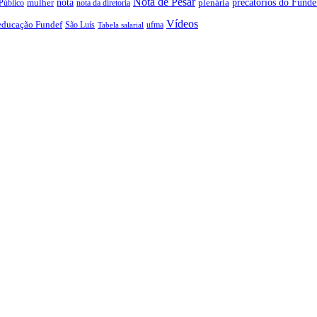
Nota de Pesar
precatórios do Funde
nota
plenária
Público
mulher
nota da diretoria
Vídeos
educação Fundef
São Luís
ufma
Tabela salarial