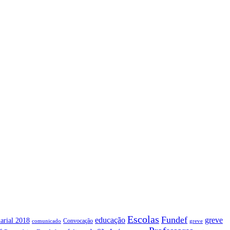
Escolas
Fundef
greve
educação
arial 2018
Convocação
comunicado
greve