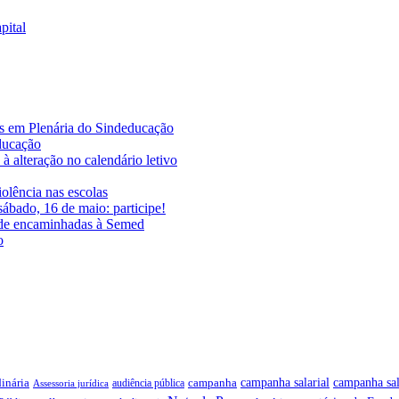
pital
es em Plenária do Sindeducação
educação
à alteração no calendário letivo
iolência nas escolas
ábado, 16 de maio: participe!
ade encaminhadas à Semed
o
campanha salarial
inária
campanha sal
campanha
audiência pública
Assessoria jurídica