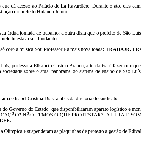
s que dá acesso ao Palácio de La Ravardière. Durante o ato, eles ca
stração do prefeito Holanda Junior.
ua árdua jornada de trabalho; a outra dizia que o prefeito de São Lu
 prefeito estava se afundando.
ó coro a música Sou Professor e a mais nova toada:
TRAIDOR, TR
 Luís, professora Elisabeth Castelo Branco, a iniciativa é fazer com que
 à sociedade sobre o atual panorama do sistema de ensino de São Luís
ama e Isabel Cristina Dias, ambas da diretoria do sindicato.
 do Governo do Estado, que disponibilizaram aparato logístico e mont
RO DA EDUCAÇÃO? NÃO TEMOS O QUE PROTESTAR? A LUTA É
DER.
ha Olímpica e suspenderam as plaquinhas de protesto a gestão de Ediva