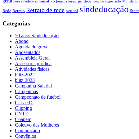
geral
juridico
informativo
Ministério 
hora atividade
jornada
jornal
mesa de negociação
sindeducação
Retrato de rede
semed
Sind
Rede
Retrato
Categorias
50 anos Sindeducação
Abono
Agenda de greve
Aposentados
Assembleia Geral
Assessoria jurídica
Atividades físicas
blitz-2022
blitz-2023
Campanha Salarial
Campanhas
Campeonato de futebol
Classe D
Clipping
CNTE
Coapem
Coletivo das Mulheres
Comunicado
Convênios