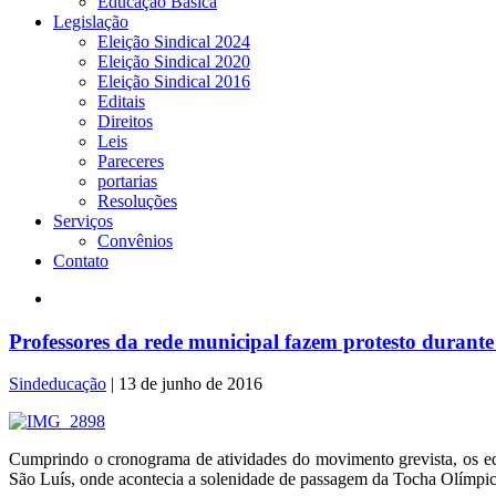
Educação Básica
Legislação
Eleição Sindical 2024
Eleição Sindical 2020
Eleição Sindical 2016
Editais
Direitos
Leis
Pareceres
portarias
Resoluções
Serviços
Convênios
Contato
Professores da rede municipal fazem protesto duran
Sindeducação
|
13 de junho de 2016
Cumprindo o cronograma de atividades do movimento grevista, os edu
São Luís, onde acontecia a solenidade de passagem da Tocha Olímpica