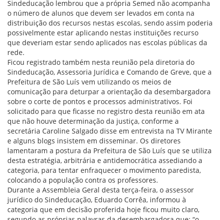
Sindeducação lembrou que a própria Semed não acompanha
o número de alunos que devem ser levados em conta na
distribuição dos recursos nestas escolas, sendo assim poderia
possivelmente estar aplicando nestas instituições recurso
que deveriam estar sendo aplicados nas escolas públicas da
rede.
Ficou registrado também nesta reunião pela diretoria do
Sindeducação, Assessoria Jurídica e Comando de Greve, que a
Prefeitura de São Luís vem utilizando os meios de
comunicação para deturpar a orientação da desembargadora
sobre o corte de pontos e processos administrativos. Foi
solicitado para que ficasse no registro desta reunião em ata
que não houve determinação da justiça, conforme a
secretária Caroline Salgado disse em entrevista na TV Mirante
e alguns blogs insistem em disseminar. Os diretores
lamentaram a postura da Prefeitura de São Luís que se utiliza
desta estratégia, arbitrária e antidemocrática assediando a
categoria, para tentar enfraquecer o movimento paredista,
colocando a população contra os professores.
Durante a Assembleia Geral desta terça-feira, o assessor
jurídico do Sindeducação, Eduardo Corrêa, informou à
categoria que em decisão proferida hoje ficou muito claro,
segundo as próprias palavras da desembargadora que: “o