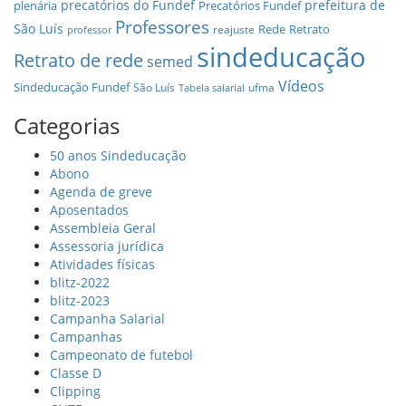
precatórios do Fundef
prefeitura de
plenária
Precatórios Fundef
Professores
São Luís
Rede
Retrato
reajuste
professor
sindeducação
Retrato de rede
semed
Vídeos
Sindeducação Fundef
São Luís
ufma
Tabela salarial
Categorias
50 anos Sindeducação
Abono
Agenda de greve
Aposentados
Assembleia Geral
Assessoria jurídica
Atividades físicas
blitz-2022
blitz-2023
Campanha Salarial
Campanhas
Campeonato de futebol
Classe D
Clipping